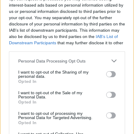
interest-based ads based on personal information utilized by
Visi įrašai
us or personal information disclosed to third parties prior to
your opt-out. You may separately opt-out of the further
disclosure of your personal information by third parties on the
IAB’s list of downstream participants. This information may
Žiūrimiausi įrašai
also be disclosed by us to third parties on the
IAB’s List of
Downstream Participants
that may further disclose it to other
third parties.
00:00:30
Vaizdai iš tragiškos avarijos Vilniaus r.: dviejų moterų ir
Personal Data Processing Opt Outs
vaiko gyvybių išgelbėti nepavyko
I want to opt-out of the Sharing of my
Žinios
|
Lietuvos diena
personal data.
Opted In
00:00:57
I want to opt-out of the Sale of my
Savaitės vidurys nusimato karštas: temperatūra kils iki
Personal Data.
32 laipsnių šilumos
Opted In
Žinios
|
Orai
I want to opt-out of processing my
Personal Data for Targeted Advertising.
Opted In
00:00:59
Nufilmavo, kaip patvino Vilniaus Vakarinis aplinkkelis: