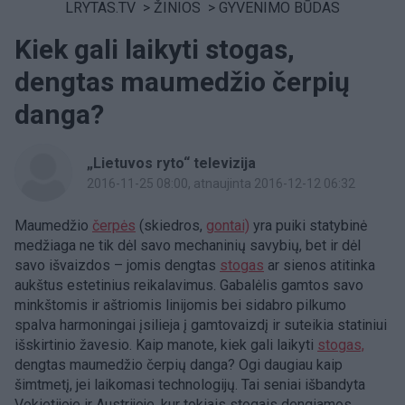
LRYTAS.TV
>
ŽINIOS
>
GYVENIMO BŪDAS
Kiek gali laikyti stogas,
dengtas maumedžio čerpių
danga?
„Lietuvos ryto“ televizija
2016-11-25 08:00
, atnaujinta 2016-12-12 06:32
Maumedžio
čerpės
(skiedros,
gontai)
yra puiki statybinė
medžiaga ne tik dėl savo mechaninių savybių, bet ir dėl
savo išvaizdos – jomis dengtas
stogas
ar sienos atitinka
aukštus estetinius reikalavimus. Gabalėlis gamtos savo
minkštomis ir aštriomis linijomis bei sidabro pilkumo
spalva harmoningai įsilieja į gamtovaizdį ir suteikia statiniui
išskirtinio žavesio. Kaip manote, kiek gali laikyti
stogas,
dengtas maumedžio čerpių danga? Ogi daugiau kaip
šimtmetį, jei laikomasi technologijų. Tai seniai išbandyta
Vokietijoje ir Austrijoje, kur tokiais stogais dengiamos