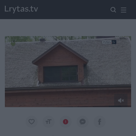
Paremkite Ukrainą