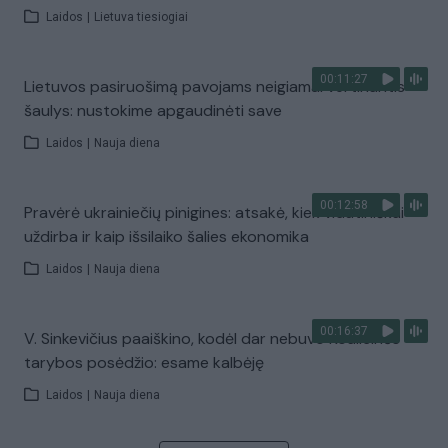
Laidos
|
Lietuva tiesiogiai
00:11:27
Lietuvos pasiruošimą pavojams neigiamai vertinantis
šaulys: nustokime apgaudinėti save
Laidos
|
Nauja diena
00:12:58
Pravėrė ukrainiečių pinigines: atsakė, kiek vidutiniškai
uždirba ir kaip išsilaiko šalies ekonomika
Laidos
|
Nauja diena
00:16:37
V. Sinkevičius paaiškino, kodėl dar nebuvo Koalicinės
tarybos posėdžio: esame kalbėję
Laidos
|
Nauja diena