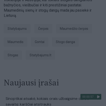
bažnyčios, viešbučiai ir kiti prestižiniai pastatai.
Maumedinių sienų ir stogų dangų mada jau pasiekė ir
Lietuvą.
Statybajums
čerpės
maumedžio čerpės
Maumedis
gontai
stogo danga
stogas
Statybajums.lt
Naujausi įrašai
00:00:57
Sinoptikai atsakė, kokiais orais užbaigsime darbo
savaitę: karščiai atsitrauks