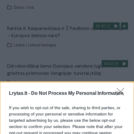
Žinios
|
Orai
00:42:12
Karšta A. Kasparavičiaus ir Ž Pavilionio diskusija: Rusija
– Europos šeimos narė?
Laidos
|
Lietuva tiesiogiai
00:02:33
Dėl rekordiškai žemo Dunojaus vandens lygio –
griežtos priemonės Vengrijoje: turistai įtūžę
Žinios
|
Pasaulis
Lrytas.lt -
Do Not Process My Personal Information
00:04:00
Kuprines pasvėrę specialistai įspėja apie pavojingą
If you wish to opt-out of the sale, sharing to third parties, or
įprotį: tą daro daugiau nei pusė pradinukų
processing of your personal or sensitive information for
targeted advertising by us, please use the below opt-out
Žinios
|
Lietuvos diena
section to confirm your selection. Please note that after your
opt-out request is processed you may continue seeing