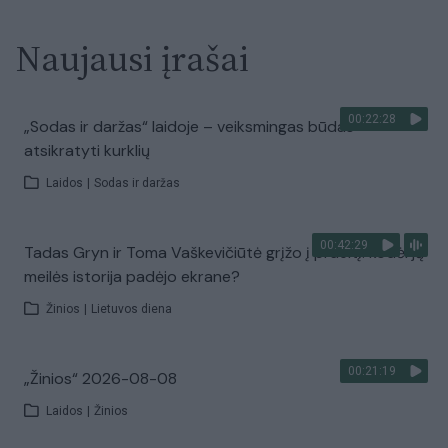
Naujausi įrašai
00:22:28
„Sodas ir daržas“ laidoje – veiksmingas būdas
atsikratyti kurklių
Laidos
|
Sodas ir daržas
00:42:29
Tadas Gryn ir Toma Vaškevičiūtė grįžo į praeitį: kodėl jų
meilės istorija padėjo ekrane?
Žinios
|
Lietuvos diena
00:21:19
„Žinios“ 2026-08-08
Laidos
|
Žinios