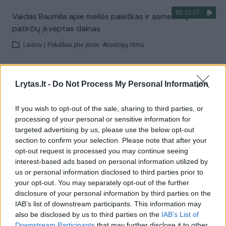
00:23:57
Vaidas Baumila apie meilės paieškas ir asmeninių
patirčių įkvėptas dainas
Laidos
|
Pokalbiai prie jūros. Atostogų ritmu
Visi įrašai
Lrytas.lt -
Do Not Process My Personal Information
If you wish to opt-out of the sale, sharing to third parties, or
processing of your personal or sensitive information for
Žiūrimiausi įrašai
targeted advertising by us, please use the below opt-out
section to confirm your selection. Please note that after your
opt-out request is processed you may continue seeing
00:00:30
Vaizdai iš tragiškos avarijos Vilniaus r.: dviejų moterų ir
interest-based ads based on personal information utilized by
us or personal information disclosed to third parties prior to
vaiko gyvybių išgelbėti nepavyko
your opt-out. You may separately opt-out of the further
Žinios
|
Lietuvos diena
disclosure of your personal information by third parties on the
IAB’s list of downstream participants. This information may
also be disclosed by us to third parties on the
IAB’s List of
00:00:57
Downstream Participants
that may further disclose it to other