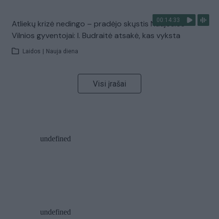
00:14:33
Atliekų krizė nedingo – pradėjo skųstis Naujosios
Vilnios gyventojai: I. Budraitė atsakė, kas vyksta
Laidos
|
Nauja diena
Visi įrašai