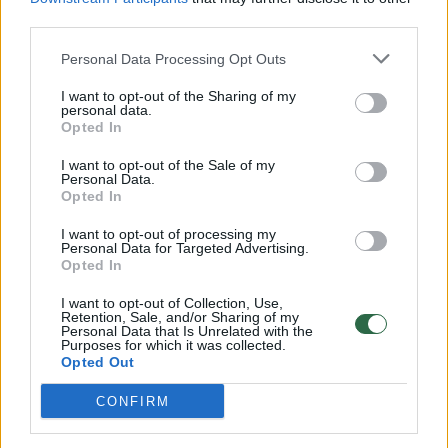
Savaitės vidurys nusimato karštas: temperatūra kils iki
third parties.
32 laipsnių šilumos
Žinios
|
Orai
Personal Data Processing Opt Outs
I want to opt-out of the Sharing of my
personal data.
00:15:54
V. Zalužno pasisakymą laiko bandymu įsitvirtinti
Opted In
Ukrainos politikoje: jis yra neteisus
I want to opt-out of the Sale of my
Personal Data.
Laidos
|
Nauja diena
Opted In
I want to opt-out of processing my
00:05:25
Personal Data for Targeted Advertising.
K. Prunskienės brolis prisiminė jaudinančią akimirką
Opted In
prieš mirtį: „Tai buvo simbolinis mūsų pagerbimo
ženklas“
I want to opt-out of Collection, Use,
Retention, Sale, and/or Sharing of my
Personal Data that Is Unrelated with the
Žinios
|
Lietuvos diena
Purposes for which it was collected.
Opted Out
Visi įrašai
CONFIRM