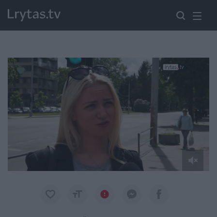
Paremkite Ukrainą