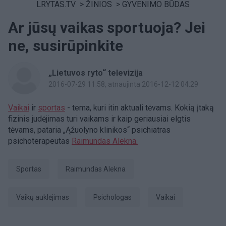
LRYTAS.TV
>
ŽINIOS
>
GYVENIMO BŪDAS
Ar jūsų vaikas sportuoja? Jei
ne, susirūpinkite
„Lietuvos ryto“ televizija
2016-07-29 11:58
, atnaujinta 2016-12-12 04:29
Vaikai
ir
sportas
- tema, kuri itin aktuali tėvams. Kokią įtaką
fizinis judėjimas turi vaikams ir kaip geriausiai elgtis
tėvams, pataria „Ąžuolyno klinikos“ psichiatras
psichoterapeutas
Raimundas Alekna.
Sportas
Raimundas Alekna
vaikų auklėjimas
Psichologas
Vaikai