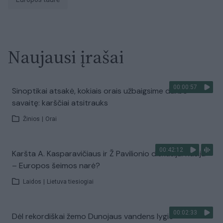
Naujausi įrašai
00:00:57
Sinoptikai atsakė, kokiais orais užbaigsime darbo
savaitę: karščiai atsitrauks
Žinios
|
Orai
00:42:12
Karšta A. Kasparavičiaus ir Ž Pavilionio diskusija: Rusija
– Europos šeimos narė?
Laidos
|
Lietuva tiesiogiai
00:02:33
Dėl rekordiškai žemo Dunojaus vandens lygio –