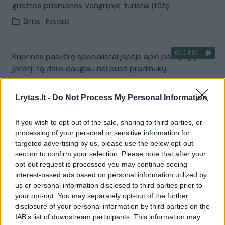
griežtos priemonės Vengrijoje: turistai įtūžę
Žinios
|
Pasaulis
00:04:00
Kuprines pasvėrę specialistai įspėja apie pavojingą
įprotį: tą daro daugiau nei pusė pradinukų
Žinios
|
Lietuvos diena
Lrytas.lt -
Do Not Process My Personal Information
Visi įrašai
If you wish to opt-out of the sale, sharing to third parties, or
processing of your personal or sensitive information for
targeted advertising by us, please use the below opt-out
section to confirm your selection. Please note that after your
Žiūrimiausi įrašai
opt-out request is processed you may continue seeing
interest-based ads based on personal information utilized by
us or personal information disclosed to third parties prior to
your opt-out. You may separately opt-out of the further
00:00:30
Vaizdai iš tragiškos avarijos Vilniaus r.: dviejų moterų ir
disclosure of your personal information by third parties on the
vaiko gyvybių išgelbėti nepavyko
IAB’s list of downstream participants. This information may