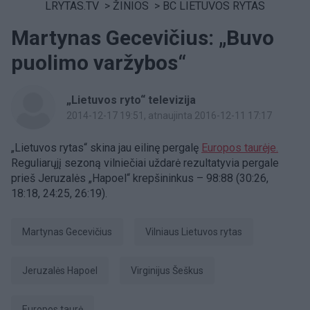
LRYTAS.TV
>
ŽINIOS
>
BC LIETUVOS RYTAS
Martynas Gecevičius: „Buvo
puolimo varžybos“
„Lietuvos ryto“ televizija
2014-12-17 19:51
, atnaujinta 2016-12-11 17:17
„Lietuvos rytas“ skina jau eilinę pergalę
Europos taurėje.
Reguliarųjį sezoną vilniečiai uždarė rezultatyvia pergale
prieš Jeruzalės „Hapoel“ krepšininkus – 98:88 (30:26,
18:18, 24:25, 26:19).
Martynas Gecevičius
Vilniaus Lietuvos rytas
Jeruzalės Hapoel
Virginijus Šeškus
Europos taurė