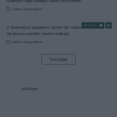
uždirba ir kaip išsilaiko šalies ekonomika
Laidos
|
Nauja diena
00:16:37
V. Sinkevičius paaiškino, kodėl dar nebuvo Koalicinės
tarybos posėdžio: esame kalbėję
Laidos
|
Nauja diena
Visi įrašai