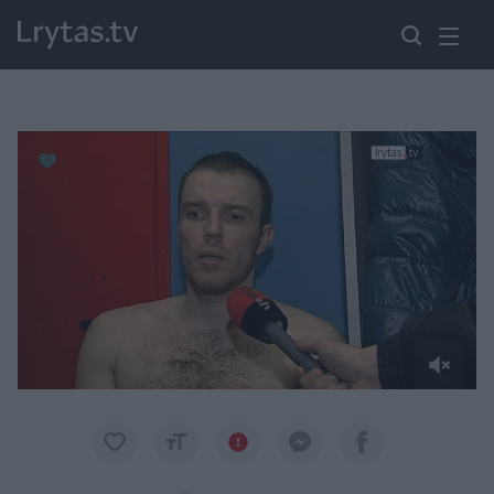
Paremkite Ukrainą