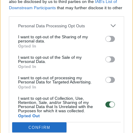
also be disclosed by us to third parties on the
IAB’s List of
Žinios
|
Lietuvos diena
Downstream Participants
that may further disclose it to other
third parties.
00:00:57
Savaitės vidurys nusimato karštas: temperatūra kils iki
Personal Data Processing Opt Outs
32 laipsnių šilumos
I want to opt-out of the Sharing of my
Žinios
personal data.
|
Orai
Opted In
I want to opt-out of the Sale of my
00:00:59
Nufilmavo, kaip patvino Vilniaus Vakarinis aplinkkelis:
Personal Data.
Opted In
vaizdas pribloškia
I want to opt-out of processing my
Žinios
|
Lietuvos diena
Personal Data for Targeted Advertising.
Opted In
00:00:55
Avarija Vilniuje: į stotelę įsirėžęs automobilis sužalojo
I want to opt-out of Collection, Use,
Retention, Sale, and/or Sharing of my
dvi moteris
Personal Data that Is Unrelated with the
Purposes for which it was collected.
Žinios
Opted Out
|
Lietuvos diena
CONFIRM