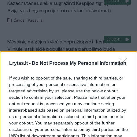
00:03:01
Kazachstanas siekia sugrąžinti Kaspijos tigrą į Centrinę
Aziją: ypatingam projektui ruoštasi dešimtmetį
Žinios
|
Pasaulis
00:03:41
Mėsainių mėgėjus kviečia nepražiopsoti festivalio
Vilniuje: atskleidė populiariausią paruošimo būdą
Žinios
|
Lietuvos diena
Lrytas.lt -
Do Not Process My Personal Information
If you wish to opt-out of the sale, sharing to third parties, or
Visi įrašai
processing of your personal or sensitive information for
targeted advertising by us, please use the below opt-out
section to confirm your selection. Please note that after your
opt-out request is processed you may continue seeing
Žiūrimiausi įrašai
interest-based ads based on personal information utilized by
us or personal information disclosed to third parties prior to
your opt-out. You may separately opt-out of the further
00:00:49
disclosure of your personal information by third parties on the
Pateikė daugiau detalių apie iš tėvų paimtus šešis
IAB’s list of downstream participants. This information may