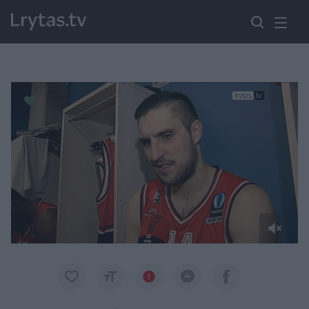
Paremkite Ukrainą