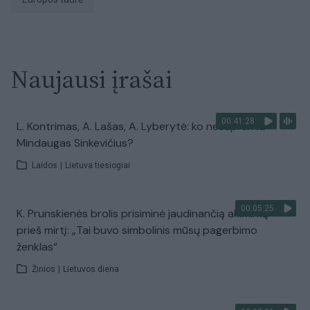
Naujausi įrašai
00:41:28
L. Kontrimas, A. Lašas, A. Lyberytė: ko nesupranta
Mindaugas Sinkevičius?
Laidos
|
Lietuva tiesiogiai
00:05:25
K. Prunskienės brolis prisiminė jaudinančią akimirką
prieš mirtį: „Tai buvo simbolinis mūsų pagerbimo
ženklas“
Žinios
|
Lietuvos diena