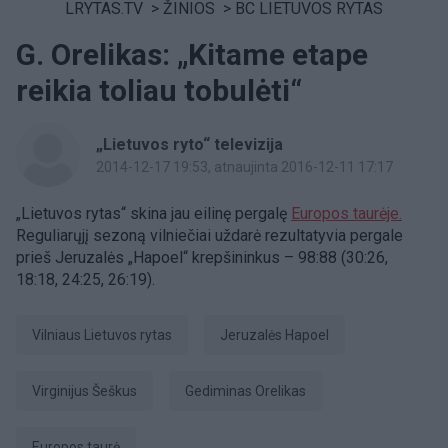
LRYTAS.TV
>
ŽINIOS
>
BC LIETUVOS RYTAS
G. Orelikas: „Kitame etape
reikia toliau tobulėti“
„Lietuvos ryto“ televizija
2014-12-17 19:53
, atnaujinta 2016-12-11 17:17
„Lietuvos rytas“ skina jau eilinę pergalę
Europos taurėje.
Reguliarųjį sezoną vilniečiai uždarė rezultatyvia pergale
prieš Jeruzalės „Hapoel“ krepšininkus – 98:88 (30:26,
18:18, 24:25, 26:19).
Vilniaus Lietuvos rytas
Jeruzalės Hapoel
Virginijus Šeškus
Gediminas Orelikas
Europos taurė