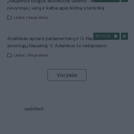
„Naujienos blogos absoliučiai visiems“: ekonomistas
nevynioja į vatą ir kalba apie liūdną statistiką
Laidos
|
Nauja diena
00:10:29
Analitikas aptarė parlamentarų ir G. Nausėdos
atostogų klausimą: V. Adamkus to nebijodavo
Laidos
|
Nauja diena
Visi įrašai