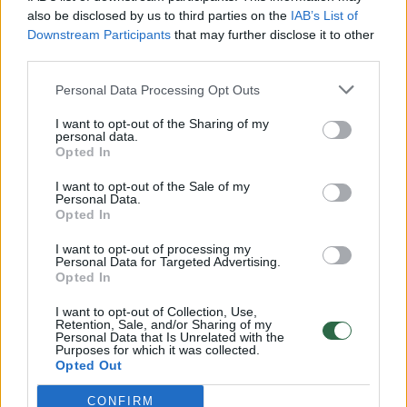
vaikus: jiems kilusi grėsmė
also be disclosed by us to third parties on the
IAB’s List of
Žinios
|
Lietuvos diena
Downstream Participants
that may further disclose it to other
third parties.
00:00:30
Personal Data Processing Opt Outs
Vaizdai iš tragiškos avarijos Vilniaus r.: dviejų moterų ir
vaiko gyvybių išgelbėti nepavyko
I want to opt-out of the Sharing of my
personal data.
Žinios
|
Lietuvos diena
Opted In
I want to opt-out of the Sale of my
Personal Data.
00:00:59
Nufilmavo, kaip patvino Vilniaus Vakarinis aplinkkelis:
Opted In
vaizdas pribloškia
I want to opt-out of processing my
Žinios
Personal Data for Targeted Advertising.
|
Lietuvos diena
Opted In
I want to opt-out of Collection, Use,
00:02:01
„Pagarba pirmajai premjerei“: pasidalijo jautriais
Retention, Sale, and/or Sharing of my
Personal Data that Is Unrelated with the
prisiminimais apie Kazimierą Prunskienę
Purposes for which it was collected.
Opted Out
Žinios
|
Lietuvos diena
CONFIRM