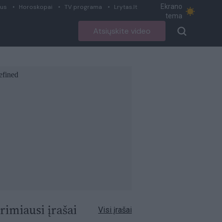
Ekrano
ius
Horoskopai
TV programa
Lrytas.lt
tema
Atsiųskite video
rimiausi įrašai
Visi įrašai