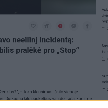
Vaiz
dvi
ne
vo neeilinį incidentą:
Sav
ilis pralėkė pro „Stop“
tem
Nuf
Vak
ženklas?“, – toks klausimas iškilo vienoje
je. Diskusija kilo paskelbus vaizdo įrašą, kuriame
mobilis nė nepristabdęs pralekia „Stop“ ženklą. Nor
K. 