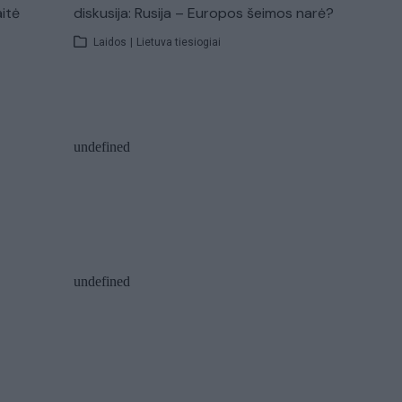
aitė
diskusija: Rusija – Europos šeimos narė?
Laidos
|
Lietuva tiesiogiai