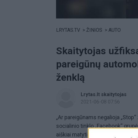
Volume
0%
LRYTAS.TV
>
ŽINIOS
>
AUTO
Skaitytojas užfiksa
pareigūnų automob
ženklą
Lrytas.lt skaitytojas
2021-06-08 07:56
„Ar pareigūnams negalioja „Stop“ 
socialinio tinklo „Facebook“ grupė
aiškiai matyti kaip pareigūnų auto