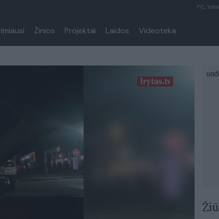
1°C, Viln
rimiausi
Žinios
Projektai
Laidos
Videoteka
Žiū