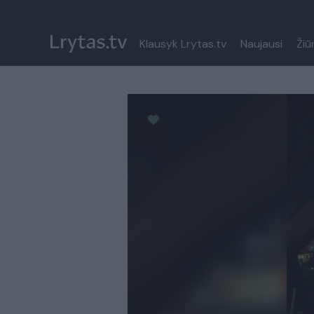
Klausyk Lrytas.tv
Naujausi
Žiū
Paremkite Ukrainą