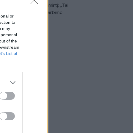
dinančią akimirką prieš mirtį: „Tai
o simbolinis mūsų pagerbimo
sonal or
klas“
ection to
ou may
Žinios
|
Lietuvos diena
 personal
out of the
 downstream
B’s List of