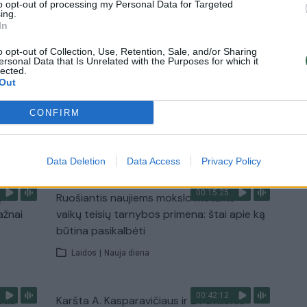
to opt-out of processing my Personal Data for Targeted
ing.
In
1:33
00:10:21
etaus
Kodėl apklausos internete ir politikų
reitingai tarprinkiminiu laikotarpiu dažnai
o opt-out of Collection, Use, Retention, Sale, and/or Sharing
ersonal Data that Is Unrelated with the Purposes for which it
nieko nereiškia?
lected.
Out
Laidos
|
Informacinis skydas
CONFIRM
TV
Visi įrašai
Data Deletion
Data Access
Privacy Policy
00:15:25
ų
Ruošiantis naujiems mokslo metams –
ažnai
vaikų teisių tarnybos primena: štai apie ką
būtina pasikalbėti
Laidos
|
Nauja diena
00:42:12
stis
Karšta A. Kasparavičiaus ir Ž Pavilionio