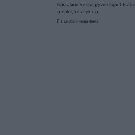
Naujosios Vilnios gyventojai: I. Budr
atsakė, kas vyksta
Laidos
|
Nauja diena