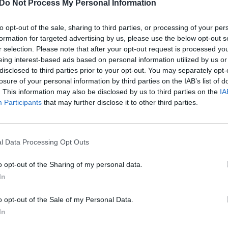
Do Not Process My Personal Information
i nesustojus prieš „Stop“ liniją, o jeigu jos nėra,
jau
buv
to opt-out of the sale, sharing to third parties, or processing of your per
žen
formation for targeted advertising by us, please use the below opt-out s
r selection. Please note that after your opt-out request is processed y
Kelių eismo taisyklės (KET)
Policija
eing interest-based ads based on personal information utilized by us or
disclosed to third parties prior to your opt-out. You may separately opt-
Video
losure of your personal information by third parties on the IAB’s list of
. This information may also be disclosed by us to third parties on the
IA
Participants
that may further disclose it to other third parties.
Visi įrašai
l Data Processing Opt Outs
o opt-out of the Sharing of my personal data.
0:29
00:02:08
mas
Aukštaitijos pučiamųjų orkestras
In
3
Nyderlanduose apgynė čempionų vardą
o opt-out of the Sale of my Personal Data.
Žinios
|
Lietuvos diena
In