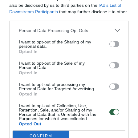
vaiko gyvybių išgelbėti nepavyko
also be disclosed by us to third parties on the
IAB’s List of
Žinios
|
Lietuvos diena
Downstream Participants
that may further disclose it to other
third parties.
00:00:57
Personal Data Processing Opt Outs
Savaitės vidurys nusimato karštas: temperatūra kils iki
32 laipsnių šilumos
I want to opt-out of the Sharing of my
personal data.
Žinios
|
Orai
Opted In
I want to opt-out of the Sale of my
Personal Data.
00:00:59
Nufilmavo, kaip patvino Vilniaus Vakarinis aplinkkelis:
Opted In
vaizdas pribloškia
I want to opt-out of processing my
Žinios
Personal Data for Targeted Advertising.
|
Lietuvos diena
Opted In
I want to opt-out of Collection, Use,
00:15:54
V. Zalužno pasisakymą laiko bandymu įsitvirtinti
Retention, Sale, and/or Sharing of my
Personal Data that Is Unrelated with the
Ukrainos politikoje: jis yra neteisus
Purposes for which it was collected.
Opted Out
Laidos
|
Nauja diena
CONFIRM