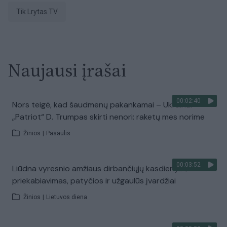
tik Lrytas.TV
Naujausi įrašai
00:02:40
Nors teigė, kad šaudmenų pakankamai – Ukrainai
„Patriot“ D. Trumpas skirti nenori: raketų mes norime
Žinios
|
Pasaulis
00:03:52
Liūdna vyresnio amžiaus dirbančiųjų kasdienybė –
priekabiavimas, patyčios ir užgaulūs įvardžiai
Žinios
|
Lietuvos diena