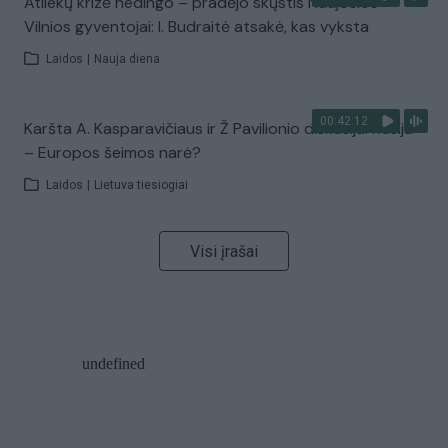
Atliekų krizė nedingo – pradėjo skųstis Naujosios
Vilnios gyventojai: I. Budraitė atsakė, kas vyksta
Laidos
|
Nauja diena
00:42:12
Karšta A. Kasparavičiaus ir Ž Pavilionio diskusija: Rusija
– Europos šeimos narė?
Laidos
|
Lietuva tiesiogiai
Visi įrašai