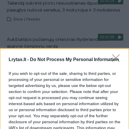
00:00:29
Tailandą sukrėtė protu nesuvokiamas išpuolis:
paauglys nušovė senelius, 3 mokytojus ir 3 moksleivius
Žinios
|
Pasaulis
00:02:08
Aukštaitijos pučiamųjų orkestras Nyderlanduose
apgynė čempionų vardą
Žinios
|
Lietuvos diena
Lrytas.lt -
Do Not Process My Personal Information
If you wish to opt-out of the sale, sharing to third parties, or
Visi įrašai
processing of your personal or sensitive information for
targeted advertising by us, please use the below opt-out
section to confirm your selection. Please note that after your
opt-out request is processed you may continue seeing
Žiūrimiausi įrašai
interest-based ads based on personal information utilized by
us or personal information disclosed to third parties prior to
your opt-out. You may separately opt-out of the further
00:00:30
disclosure of your personal information by third parties on the
Vaizdai iš tragiškos avarijos Vilniaus r.: dviejų moterų ir
IAB’s list of downstream participants. This information may