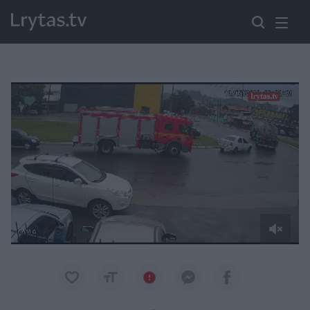
Paremkite Ukrainą