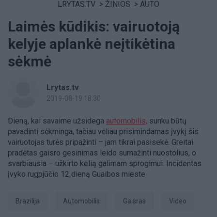
LRYTAS.TV
>
ŽINIOS
>
AUTO
Laimės kūdikis: vairuotoją
kelyje aplankė neįtikėtina
sėkmė
Lrytas.tv
2019-08-19 18:30
Dieną, kai savaime užsidega
automobilis,
sunku būtų
pavadinti sėkminga, tačiau vėliau prisimindamas įvykį šis
vairuotojas turės pripažinti – jam tikrai pasisekė. Greitai
pradėtas gaisro gesinimas leido sumažinti nuostolius, o
svarbiausia – užkirto kelią galimam sprogimui. Incidentas
įvyko rugpjūčio 12 dieną Guaibos mieste
Brazilija
Automobilis
Gaisras
Video