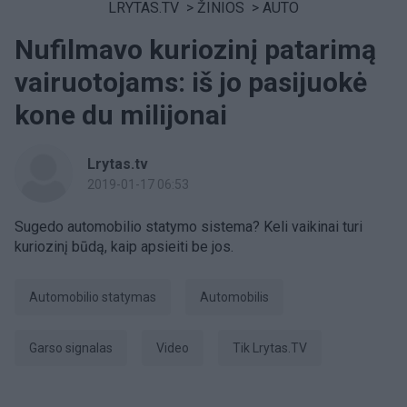
LRYTAS.TV
>
ŽINIOS
>
AUTO
Nufilmavo kuriozinį patarimą
vairuotojams: iš jo pasijuokė
kone du milijonai
Lrytas.tv
2019-01-17 06:53
Sugedo automobilio statymo sistema? Keli vaikinai turi
kuriozinį būdą, kaip apsieiti be jos.
automobilio statymas
Automobilis
garso signalas
Video
tik Lrytas.TV