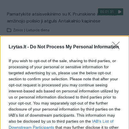
00:01:31
Pamatykite atsisveikinimo su K. Prunskiene akimirkas:
amžinojo poilsio ji atguls Antakalnio kapinėse
Žinios
|
Lietuvos diena
Lrytas.lt -
Do Not Process My Personal Information
Visi įrašai
If you wish to opt-out of the sale, sharing to third parties, or
processing of your personal or sensitive information for
targeted advertising by us, please use the below opt-out
Žiūrimiausi įrašai
section to confirm your selection. Please note that after your
opt-out request is processed you may continue seeing
interest-based ads based on personal information utilized by
00:00:49
Pateikė daugiau detalių apie iš tėvų paimtus šešis
us or personal information disclosed to third parties prior to
your opt-out. You may separately opt-out of the further
vaikus: jiems kilusi grėsmė
disclosure of your personal information by third parties on the
Žinios
|
Lietuvos diena
IAB’s list of downstream participants. This information may
also be disclosed by us to third parties on the
IAB’s List of
Downstream Participants
that may further disclose it to other