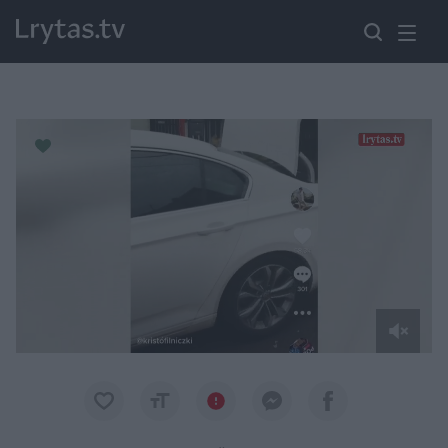
Paremkite Ukrainą