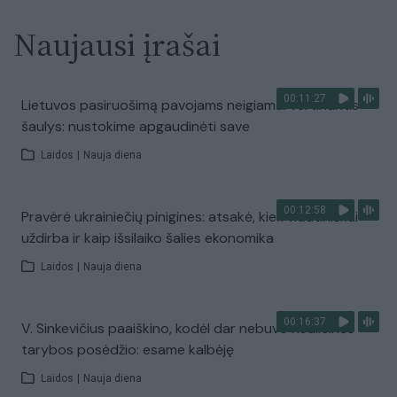
Naujausi įrašai
00:11:27
Lietuvos pasiruošimą pavojams neigiamai vertinantis
šaulys: nustokime apgaudinėti save
Laidos
|
Nauja diena
00:12:58
Pravėrė ukrainiečių pinigines: atsakė, kiek vidutiniškai
uždirba ir kaip išsilaiko šalies ekonomika
Laidos
|
Nauja diena
00:16:37
V. Sinkevičius paaiškino, kodėl dar nebuvo Koalicinės
tarybos posėdžio: esame kalbėję
Laidos
|
Nauja diena