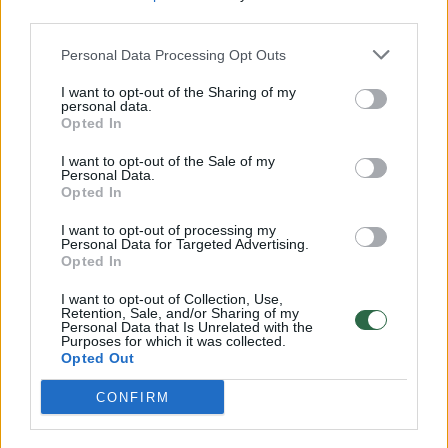
00:00:30
Vaizdai iš tragiškos avarijos Vilniaus r.: dviejų moterų ir
third parties.
vaiko gyvybių išgelbėti nepavyko
Personal Data Processing Opt Outs
Žinios
|
Lietuvos diena
I want to opt-out of the Sharing of my
personal data.
Opted In
00:00:57
Savaitės vidurys nusimato karštas: temperatūra kils iki
I want to opt-out of the Sale of my
32 laipsnių šilumos
Personal Data.
Opted In
Žinios
|
Orai
I want to opt-out of processing my
Personal Data for Targeted Advertising.
Opted In
00:00:59
Nufilmavo, kaip patvino Vilniaus Vakarinis aplinkkelis:
vaizdas pribloškia
I want to opt-out of Collection, Use,
Retention, Sale, and/or Sharing of my
Žinios
|
Lietuvos diena
Personal Data that Is Unrelated with the
Purposes for which it was collected.
Opted Out
Visi įrašai
CONFIRM