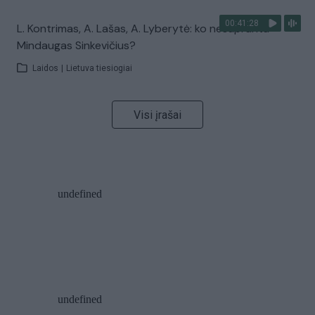
00:41:28
L. Kontrimas, A. Lašas, A. Lyberytė: ko nesupranta
Mindaugas Sinkevičius?
Laidos
|
Lietuva tiesiogiai
Visi įrašai