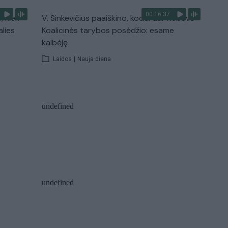
00:16:37
, kiek
V. Sinkevičius paaiškino, kodėl dar nebuvo
alies
Koalicinės tarybos posėdžio: esame
kalbėję
Laidos
|
Nauja diena