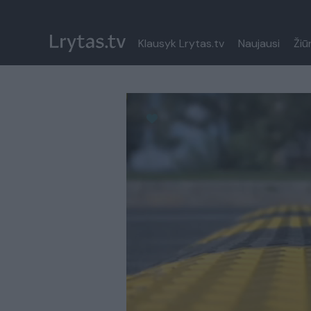
Klausyk Lrytas.tv
Naujausi
Žiū
Paremkite Ukrainą