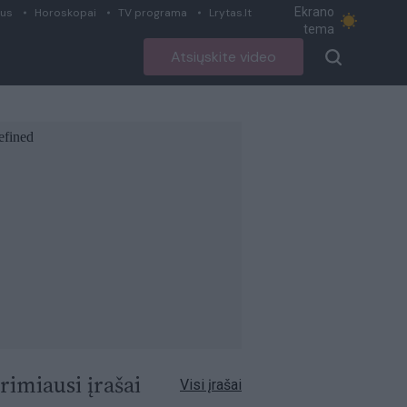
Ekrano
ius
Horoskopai
TV programa
Lrytas.lt
tema
Atsiųskite video
rimiausi įrašai
Visi įrašai