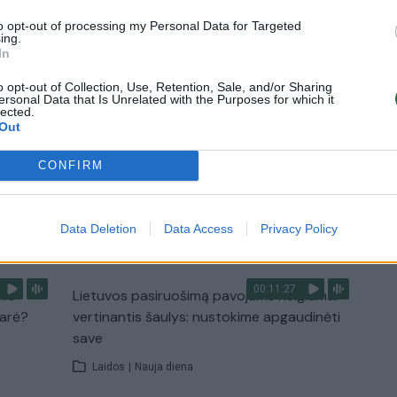
Laidos
|
Lietuva tiesiogiai
to opt-out of processing my Personal Data for Targeted
ing.
In
2:33
00:04:00
dens
Kuprines pasvėrę specialistai įspėja apie
o opt-out of Collection, Use, Retention, Sale, and/or Sharing
e:
pavojingą įprotį: tą daro daugiau nei pusė
ersonal Data that Is Unrelated with the Purposes for which it
lected.
pradinukų
Out
Žinios
|
Lietuvos diena
CONFIRM
TV
Data Deletion
Data Access
Privacy Policy
Visi įrašai
00:11:27
nio
Lietuvos pasiruošimą pavojams neigiamai
narė?
vertinantis šaulys: nustokime apgaudinėti
save
Laidos
|
Nauja diena