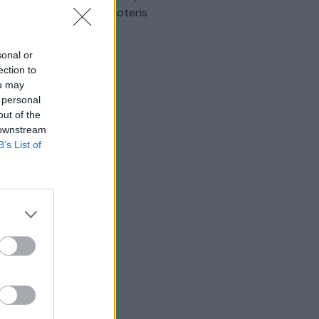
omobilis sužalojo dvi moteris
Žinios
|
Lietuvos diena
sonal or
ection to
ou may
 personal
out of the
 downstream
B’s List of