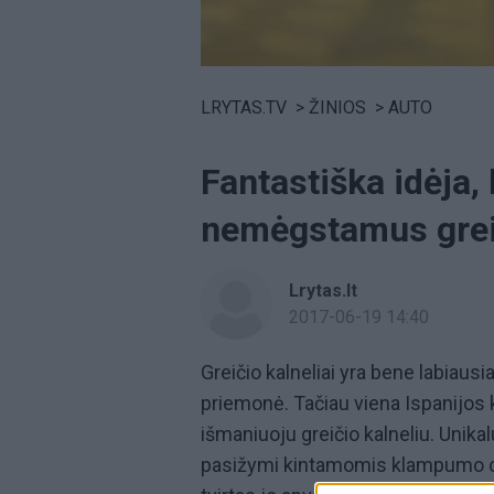
Volume
0%
LRYTAS.TV
>
ŽINIOS
>
AUTO
Fantastiška idėja, 
nemėgstamus greič
Lrytas.lt
2017-06-19 14:40
Greičio kalneliai yra bene labia
priemonė. Tačiau viena Ispanijos k
išmaniuoju greičio kalneliu. Unikal
pasižymi kintamomis klampumo ch