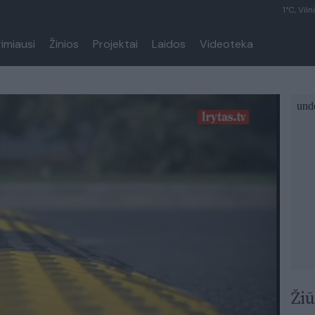
1°C, Viln
rimiausi
Žinios
Projektai
Laidos
Videoteka
Žiū