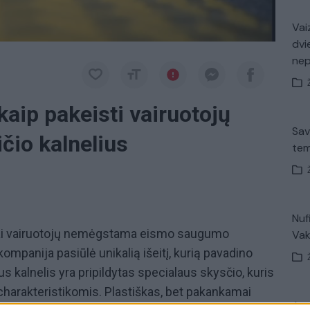
Vaiz
dvi
ne
kaip pakeisti vairuotojų
Sav
io kalnelius
tem
Nuf
usiai vairuotojų nemėgstama eismo saugumo
Vak
ompanija pasiūlė unikalią išeitį, kurią pavadino
us kalnelis yra pripildytas specialaus skysčio, kuris
arakteristikomis. Plastiškas, bet pakankamai
Avar