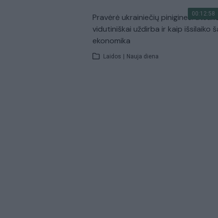
00:12:58
Pravėrė ukrainiečių pinigines: atsakė
vidutiniškai uždirba ir kaip išsilaiko š
ekonomika
Laidos
|
Nauja diena