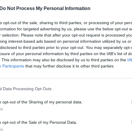
as minėto skysčio, kuris važiuojant nedideliu greičiu
aut
ant greitį kontakto metu jis tampa panašus į gumą ir
Do Not Process My Personal Information
teka į šalis, o tampa kliūtimi. Sumontuoti tokį
to opt-out of the sale, sharing to third parties, or processing of your per
 internautai įžvelgia didelę šios alternatyvos
formation for targeted advertising by us, please use the below opt-out s
varumas.
r selection. Please note that after your opt-out request is processed y
eing interest-based ads based on personal information utilized by us or
disclosed to third parties prior to your opt-out. You may separately opt-
 kalneliai
Eismas
keliai
losure of your personal information by third parties on the IAB’s list of
. This information may also be disclosed by us to third parties on the
IA
Participants
that may further disclose it to other third parties.
l Data Processing Opt Outs
Visi įrašai
o opt-out of the Sharing of my personal data.
In
0:57
00:42:12
aigsime
Karšta A. Kasparavičiaus ir Ž Pavilionio
o opt-out of the Sale of my Personal Data.
diskusija: Rusija – Europos šeimos narė?
In