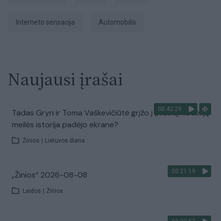
interneto sensacija
Automobilis
Naujausi įrašai
00:42:29
Tadas Gryn ir Toma Vaškevičiūtė grįžo į praeitį: kodėl jų
meilės istorija padėjo ekrane?
Žinios
|
Lietuvos diena
00:21:19
„Žinios“ 2026-08-08
Laidos
|
Žinios