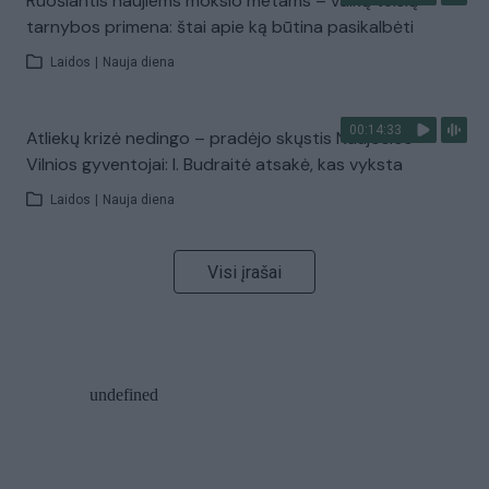
Ruošiantis naujiems mokslo metams – vaikų teisių
tarnybos primena: štai apie ką būtina pasikalbėti
Laidos
|
Nauja diena
00:14:33
Atliekų krizė nedingo – pradėjo skųstis Naujosios
Vilnios gyventojai: I. Budraitė atsakė, kas vyksta
Laidos
|
Nauja diena
Visi įrašai