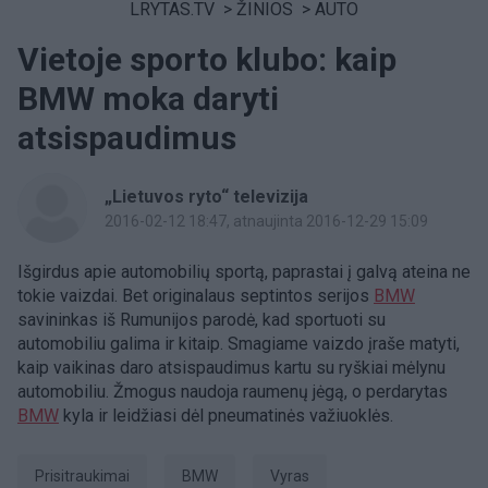
LRYTAS.TV
>
ŽINIOS
>
AUTO
Vietoje sporto klubo: kaip
BMW moka daryti
atsispaudimus
„Lietuvos ryto“ televizija
2016-02-12 18:47
, atnaujinta 2016-12-29 15:09
Išgirdus apie automobilių sportą, paprastai į galvą ateina ne
tokie vaizdai. Bet originalaus septintos serijos
BMW
savininkas iš Rumunijos parodė, kad sportuoti su
automobiliu galima ir kitaip. Smagiame vaizdo įraše matyti,
kaip vaikinas daro atsispaudimus kartu su ryškiai mėlynu
automobiliu. Žmogus naudoja raumenų jėgą, o perdarytas
BMW
kyla ir leidžiasi dėl pneumatinės važiuoklės.
prisitraukimai
BMW
Vyras