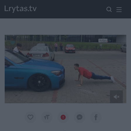
Paremkite Ukrainą