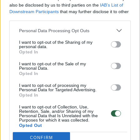
vaiko gyvybių išgelbėti nepavyko
also be disclosed by us to third parties on the
IAB’s List of
Žinios
|
Lietuvos diena
Downstream Participants
that may further disclose it to other
third parties.
00:00:57
Personal Data Processing Opt Outs
Savaitės vidurys nusimato karštas: temperatūra kils iki
32 laipsnių šilumos
I want to opt-out of the Sharing of my
personal data.
Žinios
|
Orai
Opted In
I want to opt-out of the Sale of my
Personal Data.
00:15:54
V. Zalužno pasisakymą laiko bandymu įsitvirtinti
Opted In
Ukrainos politikoje: jis yra neteisus
I want to opt-out of processing my
Laidos
|
Nauja diena
Personal Data for Targeted Advertising.
Opted In
I want to opt-out of Collection, Use,
00:00:59
Nufilmavo, kaip patvino Vilniaus Vakarinis aplinkkelis:
Retention, Sale, and/or Sharing of my
Personal Data that Is Unrelated with the
vaizdas pribloškia
Purposes for which it was collected.
Opted Out
Žinios
|
Lietuvos diena
CONFIRM