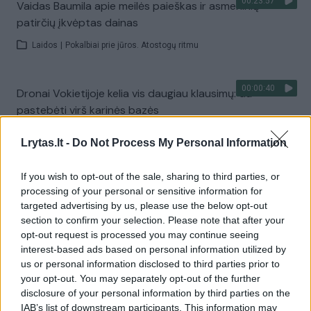
00:23:57
Vaidas Baumila apie meilės paieškas ir asmeninių
patirčių įkvėptas dainas
Laidos
|
Pokalbiai prie jūros. Atostogų ritmu
00:00:40
Dronai Vokietijoje kelia vis daugiau klausimų: du
pastebėti virš karinės bazės
Žinios
|
Pasaulis
Lrytas.lt -
Do Not Process My Personal Information
If you wish to opt-out of the sale, sharing to third parties, or
Visi įrašai
processing of your personal or sensitive information for
targeted advertising by us, please use the below opt-out
section to confirm your selection. Please note that after your
opt-out request is processed you may continue seeing
Žiūrimiausi įrašai
interest-based ads based on personal information utilized by
us or personal information disclosed to third parties prior to
your opt-out. You may separately opt-out of the further
00:00:30
Vaizdai iš tragiškos avarijos Vilniaus r.: dviejų moterų ir
disclosure of your personal information by third parties on the
IAB’s list of downstream participants. This information may