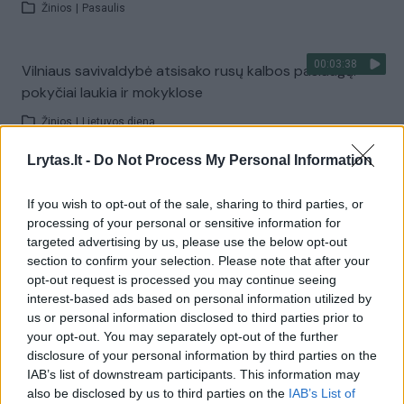
Žinios
|
Pasaulis
00:03:38
Vilniaus savivaldybė atsisako rusų kalbos paslaugų:
pokyčiai laukia ir mokyklose
Žinios
|
Lietuvos diena
Lrytas.lt -
Do Not Process My Personal Information
Visi įrašai
If you wish to opt-out of the sale, sharing to third parties, or
processing of your personal or sensitive information for
targeted advertising by us, please use the below opt-out
Žiūrimiausi įrašai
section to confirm your selection. Please note that after your
opt-out request is processed you may continue seeing
interest-based ads based on personal information utilized by
us or personal information disclosed to third parties prior to
00:00:30
Vaizdai iš tragiškos avarijos Vilniaus r.: dviejų moterų ir
your opt-out. You may separately opt-out of the further
vaiko gyvybių išgelbėti nepavyko
disclosure of your personal information by third parties on the
IAB’s list of downstream participants. This information may
Žinios
|
Lietuvos diena
also be disclosed by us to third parties on the
IAB’s List of