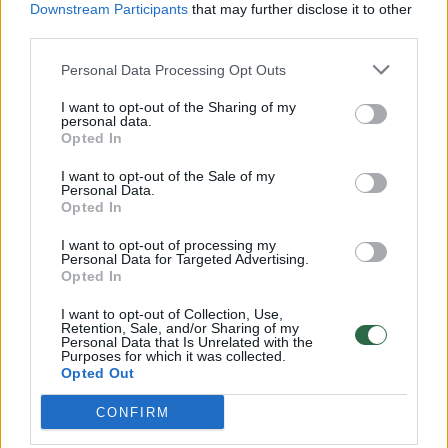
Downstream Participants
that may further disclose it to other
third parties.
00:00:57
Savaitės vidurys nusimato karštas: temperatūra kils iki
32 laipsnių šilumos
Personal Data Processing Opt Outs
Žinios
|
Orai
I want to opt-out of the Sharing of my
personal data.
Opted In
00:15:54
V. Zalužno pasisakymą laiko bandymu įsitvirtinti
I want to opt-out of the Sale of my
Personal Data.
Ukrainos politikoje: jis yra neteisus
Opted In
Laidos
|
Nauja diena
I want to opt-out of processing my
Personal Data for Targeted Advertising.
Opted In
00:00:59
Nufilmavo, kaip patvino Vilniaus Vakarinis aplinkkelis:
I want to opt-out of Collection, Use,
vaizdas pribloškia
Retention, Sale, and/or Sharing of my
Personal Data that Is Unrelated with the
Žinios
Purposes for which it was collected.
|
Lietuvos diena
Opted Out
CONFIRM
Visi įrašai