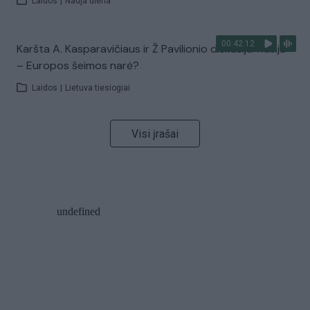
Laidos
|
Nauja diena
00:42:12
Karšta A. Kasparavičiaus ir Ž Pavilionio diskusija: Rusija
– Europos šeimos narė?
Laidos
|
Lietuva tiesiogiai
Visi įrašai