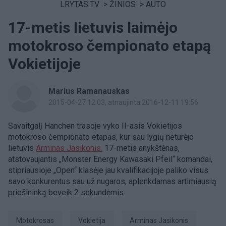
LRYTAS.TV
>
ŽINIOS
>
AUTO
17-metis lietuvis laimėjo
motokroso čempionato etapą
Vokietijoje
Marius Ramanauskas
2015-04-27 12:03
, atnaujinta 2016-12-11 19:56
Savaitgalį Hanchen trasoje vyko II-asis Vokietijos
motokroso čempionato etapas, kur sau lygių neturėjo
lietuvis
Arminas Jasikonis.
17-metis anykštėnas,
atstovaujantis „Monster Energy Kawasaki Pfeil“ komandai,
stipriausioje „Open“ klasėje jau kvalifikacijoje paliko visus
savo konkurentus sau už nugaros, aplenkdamas artimiausią
priešininką beveik 2 sekundėmis.
motokrosas
Vokietija
Arminas Jasikonis