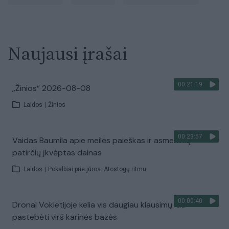
Naujausi įrašai
00:21:19
„Žinios“ 2026-08-08
Laidos
|
Žinios
00:23:57
Vaidas Baumila apie meilės paieškas ir asmeninių
patirčių įkvėptas dainas
Laidos
|
Pokalbiai prie jūros. Atostogų ritmu
00:00:40
Dronai Vokietijoje kelia vis daugiau klausimų: du
pastebėti virš karinės bazės