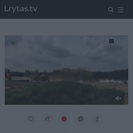
Paremkite Ukrainą