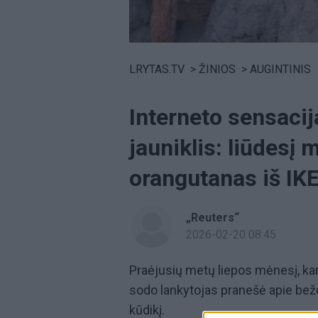
Volume
0%
LRYTAS.TV
>
ŽINIOS
>
AUGINTINIS
Interneto sensaci
jauniklis: liūdesį
orangutanas iš IK
„Reuters“
2026-02-20 08:45
Praėjusių metų liepos mėnesį, ka
sodo lankytojas pranešė apie beždž
kūdikį.