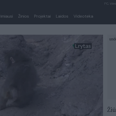
1°C, Viln
rimiausi
Žinios
Projektai
Laidos
Videoteka
Žiū