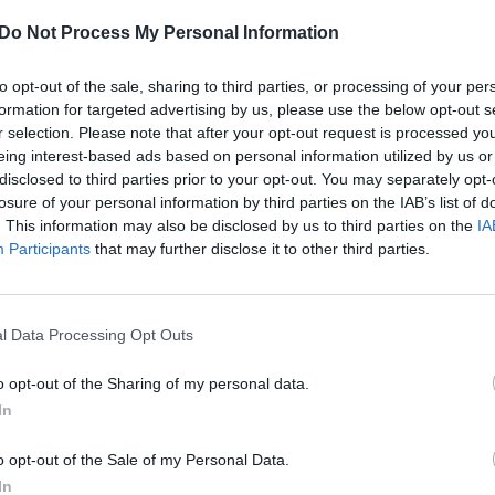
Nuf
Do Not Process My Personal Information
 kurį jie surado motinos netekusiam
Vak
 sensacija. Išbandę įvairius daiktus, prie kurių
to opt-out of the sale, sharing to third parties, or processing of your per
jam surado naują „mamą“: Švedijos baldų prekės
formation for targeted advertising by us, please use the below opt-out s
orangutaną.
r selection. Please note that after your opt-out request is processed y
eing interest-based ads based on personal information utilized by us or
disclosed to third parties prior to your opt-out. You may separately opt-
ionėlė
orangutanas
pliušinis žaislas
losure of your personal information by third parties on the IAB’s list of
. This information may also be disclosed by us to third parties on the
IA
Participants
that may further disclose it to other third parties.
l Data Processing Opt Outs
Visi įrašai
o opt-out of the Sharing of my personal data.
In
2:24
00:01:00
Ispanija mėnesiui įvedė sienų kontrolę iš
o opt-out of the Sale of my Personal Data.
Italijos: baiminamasi naujos migrantų
In