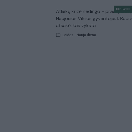
00:14:33
Atliekų krizė nedingo – pradėjo skų
Naujosios Vilnios gyventojai: I. Budr
atsakė, kas vyksta
Laidos
|
Nauja diena