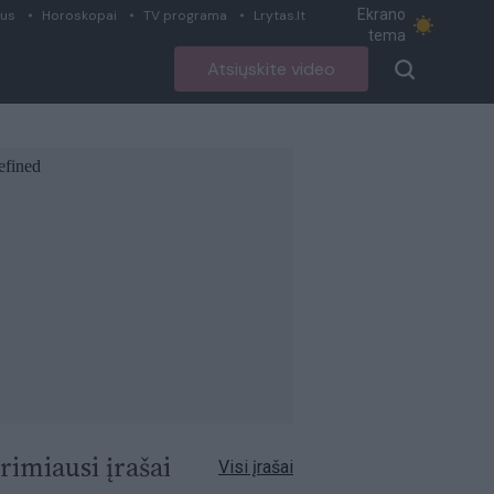
Ekrano
ius
Horoskopai
TV programa
Lrytas.lt
tema
Atsiųskite video
rimiausi įrašai
Visi įrašai