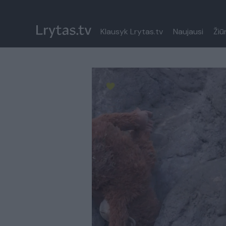
Klausyk Lrytas.tv
Naujausi
Žiū
Paremkite Ukrainą