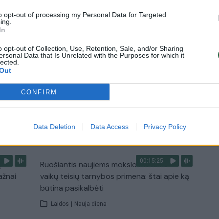
bangos
to opt-out of processing my Personal Data for Targeted
ing.
Žinios
|
Pasaulis
In
o opt-out of Collection, Use, Retention, Sale, and/or Sharing
0:40
00:01:05
ersonal Data that Is Unrelated with the Purposes for which it
Viduržemio jūra pasiekė rekordą: vanduo
lected.
o
įkaito iki 33 laipsnių
Out
Žinios
|
Pasaulis
CONFIRM
TV
Data Deletion
Data Access
Privacy Policy
Visi įrašai
00:15:25
ų
Ruošiantis naujiems mokslo metams –
ažnai
vaikų teisių tarnybos primena: štai apie ką
būtina pasikalbėti
Laidos
|
Nauja diena