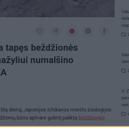
Vaiz
dvi
ne
ja tapęs beždžionės
Sav
 mažyliui numalšino
tem
EA
V. 
įsit
net
rštą dieną, Japonijos Ichikavos miesto zoologijos
ionių būrio aptvare gulintį paliktą
beždžionės