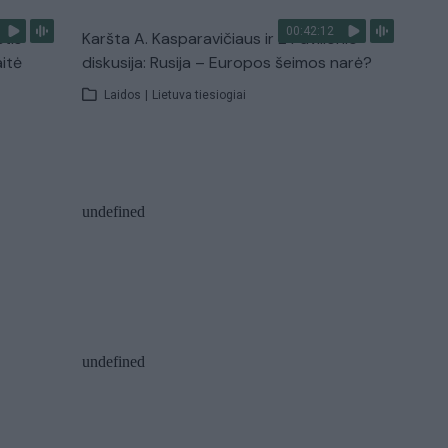
00:42:12
stis
Karšta A. Kasparavičiaus ir Ž Pavilionio
aitė
diskusija: Rusija – Europos šeimos narė?
Laidos
|
Lietuva tiesiogiai