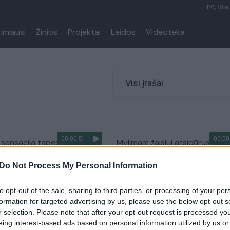
1°C, Viln
rimiausi
Žinios
Projektai
Laidos
Videoteka
Visi įrašai
00:00:51
00:00
 sensacija tapęs
Mylimam žaislui atsidūrus kriti
 jauniklis: liūdesį mažyliui
situacijoje – keturkojo nerimas
Do Not Process My Personal Information
 orangutanas iš IKEA
pamatykite, kaip pergyveno
„operacijos“ metu
Augintinis
to opt-out of the sale, sharing to third parties, or processing of your per
Žinios
|
Augintinis
formation for targeted advertising by us, please use the below opt-out s
r selection. Please note that after your opt-out request is processed y
eing interest-based ads based on personal information utilized by us or
00:00:30
00:00