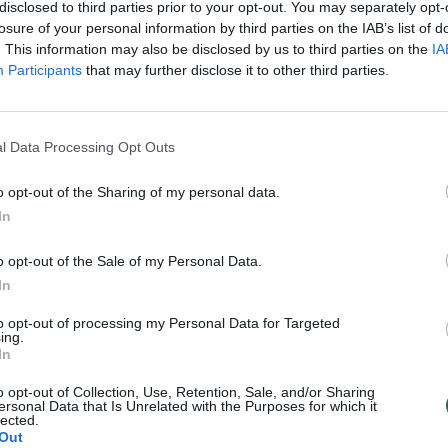
e augintinio širdį
Itin apgaulingas pliušinis žaislas
disclosed to third parties prior to your opt-out. You may separately opt-
 žaislą: stebėjo gamybos
pūkuotas augintinio kailis pri
losure of your personal information by third parties on the IAB’s list of
. This information may also be disclosed by us to third parties on the
IA
 kantriai laukė rezultato
medvilnės pluoštą
Participants
that may further disclose it to other third parties.
Augintinis
Žinios
|
Augintinis
l Data Processing Opt Outs
00:01:48
00:00
iuginę meškiukai keliauja
Pamačiusi, ką veikia šunelis, m
o opt-out of the Sharing of my personal data.
 bet žada sugrįžti
negalėjo nefilmuoti – istorija n
In
Pasaulis
Žinios
|
Augintinis
o opt-out of the Sale of my Personal Data.
In
00:01:20
00:01
to opt-out of processing my Personal Data for Targeted
anų nepaprastą pliušinį
Šeimininkė sugalvojo pajuokaut
ing.
ikas negalėjo sutramdyti
šuns reakcija verta milijono
In
Žinios
|
Augintinis
o opt-out of Collection, Use, Retention, Sale, and/or Sharing
ersonal Data that Is Unrelated with the Purposes for which it
Gyvenimo būdas
lected.
Out