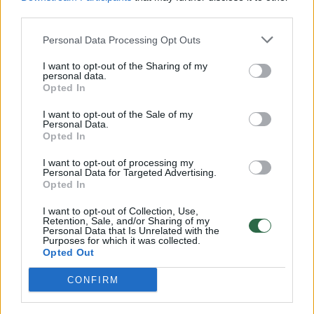
00:00:57
third parties.
Savaitės vidurys nusimato karštas: temperatūra kils iki
32 laipsnių šilumos
Personal Data Processing Opt Outs
Žinios
|
Orai
I want to opt-out of the Sharing of my
personal data.
Opted In
00:15:54
V. Zalužno pasisakymą laiko bandymu įsitvirtinti
I want to opt-out of the Sale of my
Ukrainos politikoje: jis yra neteisus
Personal Data.
Opted In
Laidos
|
Nauja diena
I want to opt-out of processing my
Personal Data for Targeted Advertising.
Opted In
00:00:57
Sinoptikai atsakė, kokiais orais užbaigsime darbo
savaitę: karščiai atsitrauks
I want to opt-out of Collection, Use,
Retention, Sale, and/or Sharing of my
Personal Data that Is Unrelated with the
Žinios
|
Orai
Purposes for which it was collected.
Opted Out
Visi įrašai
CONFIRM