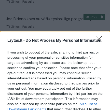
Žinios
|
Pasaulis
00:02:20
Joe Bideno kova su vėžiu tęsiasi: liga progresuoja
Žinios
|
Pasaulis
Lrytas.lt -
Do Not Process My Personal Information
Visi įrašai
If you wish to opt-out of the sale, sharing to third parties, or
processing of your personal or sensitive information for
targeted advertising by us, please use the below opt-out
Žiūrimiausi įrašai
section to confirm your selection. Please note that after your
opt-out request is processed you may continue seeing
interest-based ads based on personal information utilized by
00:00:30
us or personal information disclosed to third parties prior to
Vaizdai iš tragiškos avarijos Vilniaus r.: dviejų moterų ir
your opt-out. You may separately opt-out of the further
vaiko gyvybių išgelbėti nepavyko
disclosure of your personal information by third parties on the
Žinios
|
Lietuvos diena
IAB’s list of downstream participants. This information may
also be disclosed by us to third parties on the
IAB’s List of
Downstream Participants
that may further disclose it to other