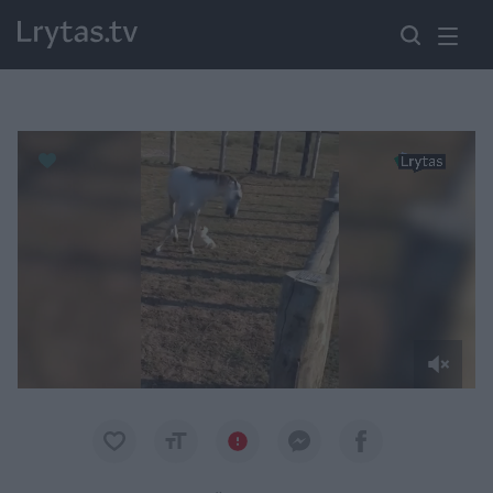
Paremkite Ukrainą