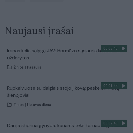
Naujausi įrašai
00:03:45
Iranas kelia sąlygą JAV: Hormūzo sąsiauris kol kas liks
uždarytas
Žinios
|
Pasaulis
00:01:44
Rupkalviuose su dalgiais stojo į kovą: paskelbti Metų
šienpjoviai
Žinios
|
Lietuvos diena
00:02:40
Danija stiprina gynybą: kariams teks tarnauti ilgiau