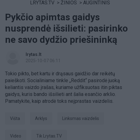
LRYTAS.TV
>
ŽINIOS
>
AUGINTINIS
Pykčio apimtas gaidys
nusprendė išsilieti: pasirinko
ne savo dydžio priešininką
lrytas.lt
2025-10-07 06:11
Tokio pikto, bet kartu ir drąsaus gaidžio dar reikėtų
paieškoti. Socialiniame tinkle „Reddit“ pasirodė juoką
keliantis vaizdo įrašas, kuriame užfiksuotas itin piktas
gaidys, kuris bando išsilieti ant šalia esančio arklio.
Pamatykite, kaip atrodė toks neįprastas vaizdelis.
višta
arklys
linksmas vaizdelis
Video
tik Lrytas.TV