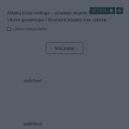
00:14:33
Atliekų krizė nedingo – pradėjo skųstis Naujosios
Vilnios gyventojai: I. Budraitė atsakė, kas vyksta
Laidos
|
Nauja diena
Visi įrašai