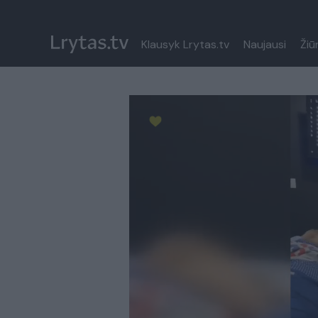
Klausyk Lrytas.tv
Naujausi
Žiū
Paremkite Ukrainą