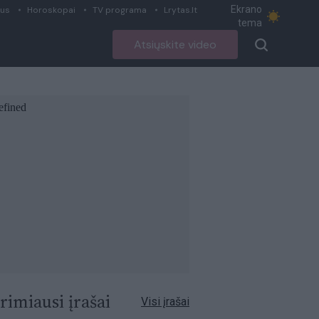
Ekrano
ius
Horoskopai
TV programa
Lrytas.lt
tema
Atsiųskite video
rimiausi įrašai
Visi įrašai