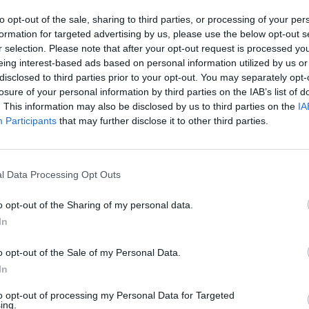
idomėjimo ir interneto vartotojų nepaliko abejingų.
aut
to opt-out of the sale, sharing to third parties, or processing of your per
formation for targeted advertising by us, please use the below opt-out s
r selection. Please note that after your opt-out request is processed y
imas
linksmas vaizdelis
Video
eing interest-based ads based on personal information utilized by us or
disclosed to third parties prior to your opt-out. You may separately opt-
losure of your personal information by third parties on the IAB’s list of
. This information may also be disclosed by us to third parties on the
IA
Participants
that may further disclose it to other third parties.
Visi įrašai
l Data Processing Opt Outs
o opt-out of the Sharing of my personal data.
0:57
00:42:12
aigsime
Karšta A. Kasparavičiaus ir Ž Pavilionio
In
diskusija: Rusija – Europos šeimos narė?
o opt-out of the Sale of my Personal Data.
Laidos
|
Lietuva tiesiogiai
In
to opt-out of processing my Personal Data for Targeted
2:33
00:04:00
dens
Kuprines pasvėrę specialistai įspėja apie
ing.