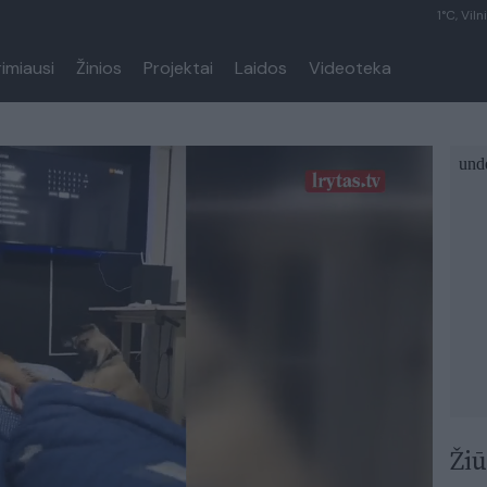
1°C, Viln
rimiausi
Žinios
Projektai
Laidos
Videoteka
Žiū