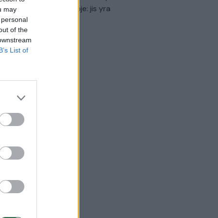
virtinti Ukrainos politikoje: jis yra
ou may
eisus
 personal
out of the
Laidos
|
Nauja diena
 downstream
B’s List of