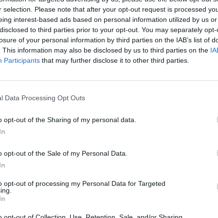
įsit
r selection. Please note that after your opt-out request is processed y
net
eing interest-based ads based on personal information utilized by us or
disclosed to third parties prior to your opt-out. You may separately opt-
losure of your personal information by third parties on the IAB’s list of
. This information may also be disclosed by us to third parties on the
IA
Visi įrašai
Participants
that may further disclose it to other third parties.
2:40
00:03:52
mai –
Liūdna vyresnio amžiaus dirbančiųjų
l Data Processing Opt Outs
nenori:
kasdienybė – priekabiavimas, patyčios ir
užgaulūs įvardžiai
o opt-out of the Sharing of my personal data.
Žinios
|
Lietuvos diena
In
o opt-out of the Sale of my Personal Data.
0:29
00:02:08
mas
Aukštaitijos pučiamųjų orkestras
In
3
Nyderlanduose apgynė čempionų vardą
to opt-out of processing my Personal Data for Targeted
ing.
Žinios
|
Lietuvos diena
In
o opt-out of Collection, Use, Retention, Sale, and/or Sharing