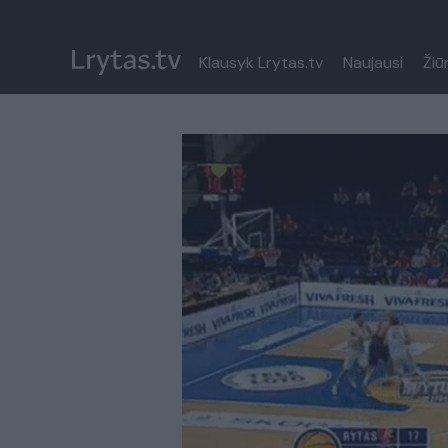
Klausyk Lrytas.tv
Naujausi
Žiū
Paremkite Ukrainą