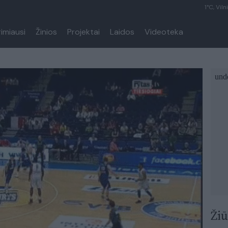
1°C, Viln
rimiausi
Žinios
Projektai
Laidos
Videoteka
Žiū