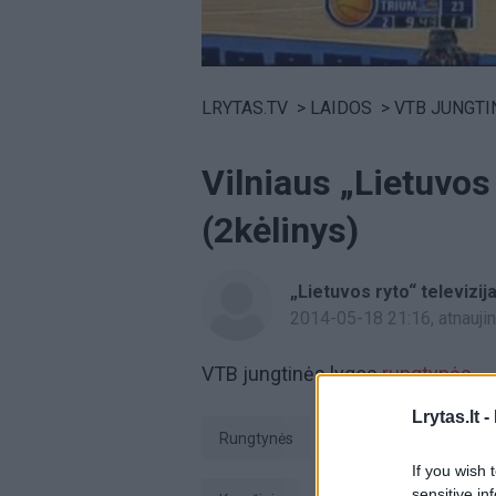
Volume
0%
LRYTAS.TV
>
LAIDOS
>
VTB JUNGTI
Vilniaus „Lietuvos
(2kėlinys)
„Lietuvos ryto“ televizij
2014-05-18 21:16
, atnauj
VTB jungtinės lygos
rungtynės
Lrytas.lt -
rungtynės
pratęsimas
L
If you wish 
sensitive in