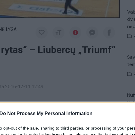
Vaiz
dvi
ne
NĖ LYGA
 rytas“ – Liubercų „Triumf“
Sav
tem
a
inta 2016-12-11 12:49
Nuf
Vak
Do Not Process My Personal Information
iubercų Triumf
Vilniaus Lietuvos rytas
to opt-out of the sale, sharing to third parties, or processing of your per
V. 
formation for targeted advertising by us, please use the below opt-out s