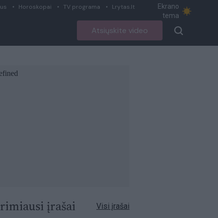
Ekrano
ius
Horoskopai
TV programa
Lrytas.lt
tema
Atsiųskite video
rimiausi įrašai
Visi įrašai