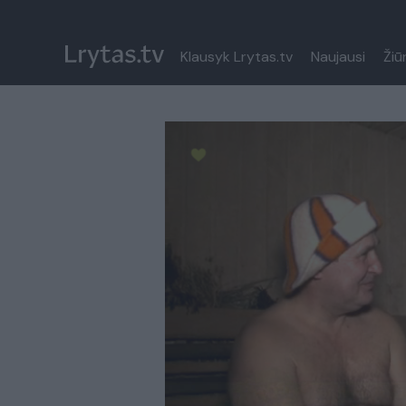
Klausyk Lrytas.tv
Naujausi
Žiū
Paremkite Ukrainą