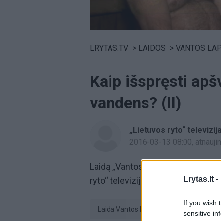
Volume
0%
LRYTAS.TV
>
LAIDOS
>
VANTOS LA
Kaip išspręsti apš
vandens? (II)
„Lietuvos ryto“ televizij
2016-03-13 08:00
, atnauj
Laidą „Vantos lapas“ žiūrėkite ki
Lrytas.lt -
ryto“ televiziją.
If you wish 
laida Vantos lapas
Himalajų dru
sensitive in