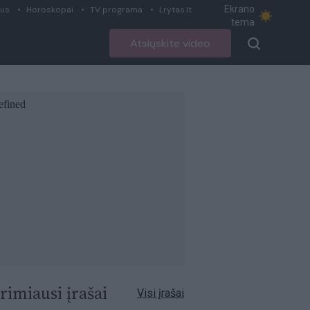
Ekrano
ius
Horoskopai
TV programa
Lrytas.lt
tema
Atsiųskite video
rimiausi įrašai
Visi įrašai