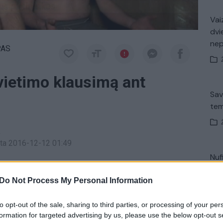
Vaiz
dvi
ne
PAS
vietimo klausimą ant
Sav
tem
a
inta 2016-12-12 01:49
Nuf
ekvieną sekmadienį nuo 10:00 val. per „Lietuvos
Vak
Do Not Process My Personal Information
to opt-out of the sale, sharing to third parties, or processing of your per
ska
Pirtis
pirtys
Kuršių marios
formation for targeted advertising by us, please use the below opt-out s
V. 