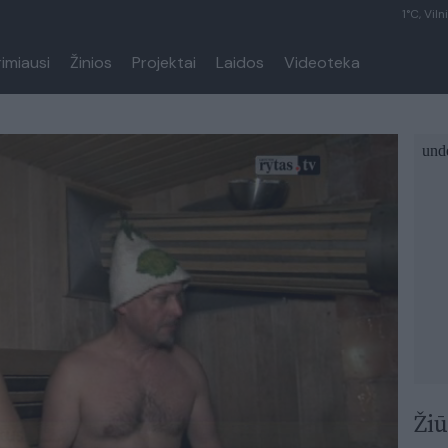
1°C, Viln
rimiausi
Žinios
Projektai
Laidos
Videoteka
Žiū