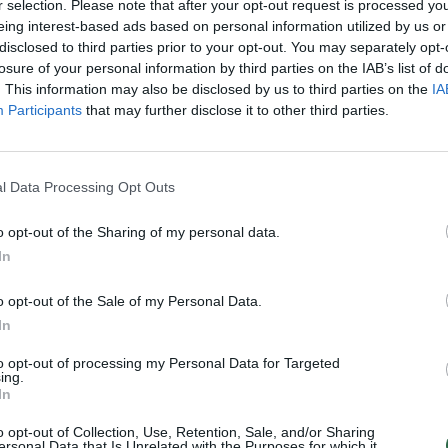
r selection. Please note that after your opt-out request is processed y
įsit
eing interest-based ads based on personal information utilized by us or
net
disclosed to third parties prior to your opt-out. You may separately opt-
losure of your personal information by third parties on the IAB’s list of
. This information may also be disclosed by us to third parties on the
IA
Visi įrašai
Participants
that may further disclose it to other third parties.
2:40
00:03:52
mai –
Liūdna vyresnio amžiaus dirbančiųjų
nenori:
kasdienybė – priekabiavimas, patyčios ir
l Data Processing Opt Outs
užgaulūs įvardžiai
o opt-out of the Sharing of my personal data.
Žinios
|
Lietuvos diena
In
o opt-out of the Sale of my Personal Data.
0:29
00:02:08
mas
Aukštaitijos pučiamųjų orkestras
In
3
Nyderlanduose apgynė čempionų vardą
to opt-out of processing my Personal Data for Targeted
Žinios
|
Lietuvos diena
ing.
In
o opt-out of Collection, Use, Retention, Sale, and/or Sharing
ersonal Data that Is Unrelated with the Purposes for which it