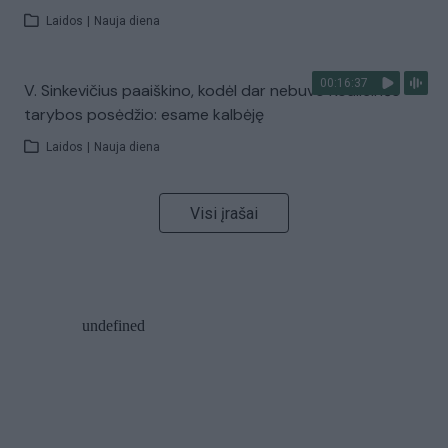
Laidos
|
Nauja diena
00:16:37
V. Sinkevičius paaiškino, kodėl dar nebuvo Koalicinės
tarybos posėdžio: esame kalbėję
Laidos
|
Nauja diena
Visi įrašai