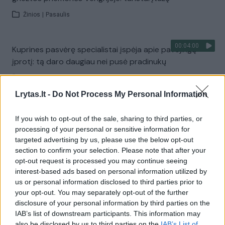
Žinios
|
Pasaulis
00:04:00
Kuprines pasvėrę specialistai įspėja apie pavojingą
įprotį: tą daro daugiau nei pusė pradinukų
Žinios
|
Lietuvos diena
Lrytas.lt -
Do Not Process My Personal Information
Visi įrašai
If you wish to opt-out of the sale, sharing to third parties, or
processing of your personal or sensitive information for
targeted advertising by us, please use the below opt-out
section to confirm your selection. Please note that after your
Žiūrimiausi įrašai
opt-out request is processed you may continue seeing
interest-based ads based on personal information utilized by
us or personal information disclosed to third parties prior to
00:00:30
your opt-out. You may separately opt-out of the further
Vaizdai iš tragiškos avarijos Vilniaus r.: dviejų moterų ir
disclosure of your personal information by third parties on the
vaiko gyvybių išgelbėti nepavyko
IAB’s list of downstream participants. This information may
also be disclosed by us to third parties on the
Žinios
|
Lietuvos diena
IAB’s List of