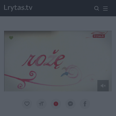
Paremkite Ukrainą