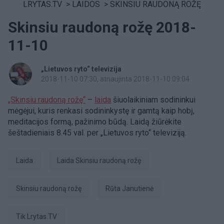
LRYTAS.TV
>
LAIDOS
>
SKINSIU RAUDONĄ ROŽĘ
Skinsiu raudoną rožę 2018-
11-10
„Lietuvos ryto“ televizija
2018-11-10 07:30
, atnaujinta 2018-11-10 09:04
„Skinsiu raudoną rožę“
–
laida
šiuolaikiniam sodininkui
mėgėjui, kuris renkasi sodininkystę ir gamtą kaip hobį,
meditacijos formą, pažinimo būdą. Laidą žiūrėkite
šeštadieniais 8.45 val. per „Lietuvos ryto“ televiziją.
laida
laida Skinsiu raudoną rožę
Skinsiu raudoną rožę
Rūta Janutienė
tik Lrytas.TV