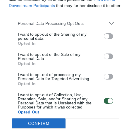
Downstream Participants
that may further disclose it to other
third parties.
00:00:57
Savaitės vidurys nusimato karštas: temperatūra kils iki
Personal Data Processing Opt Outs
32 laipsnių šilumos
I want to opt-out of the Sharing of my
Žinios
|
Orai
personal data.
Opted In
I want to opt-out of the Sale of my
00:00:59
Nufilmavo, kaip patvino Vilniaus Vakarinis aplinkkelis:
Personal Data.
vaizdas pribloškia
Opted In
Žinios
|
Lietuvos diena
I want to opt-out of processing my
Personal Data for Targeted Advertising.
Opted In
00:00:55
Avarija Vilniuje: į stotelę įsirėžęs automobilis sužalojo
I want to opt-out of Collection, Use,
Retention, Sale, and/or Sharing of my
dvi moteris
Personal Data that Is Unrelated with the
Purposes for which it was collected.
Žinios
|
Lietuvos diena
Opted Out
CONFIRM
Visi įrašai