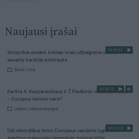
Naujausi įrašai
00:00:57
Sinoptikai atsakė, kokiais orais užbaigsime darbo
savaitę: karščiai atsitrauks
Žinios
|
Orai
00:42:12
Karšta A. Kasparavičiaus ir Ž Pavilionio diskusija: Rusija
– Europos šeimos narė?
Laidos
|
Lietuva tiesiogiai
00:02:33
Dėl rekordiškai žemo Dunojaus vandens lygio –
griežtos priemonės Vengrijoje: turistai įtūžę