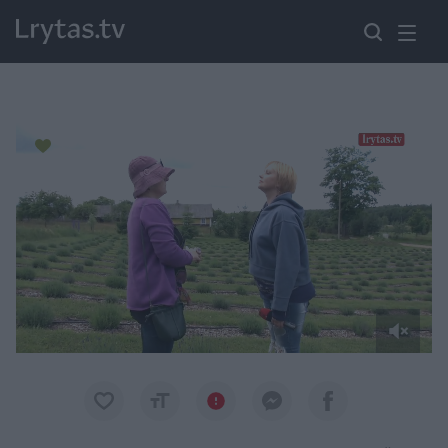
Paremkite Ukrainą