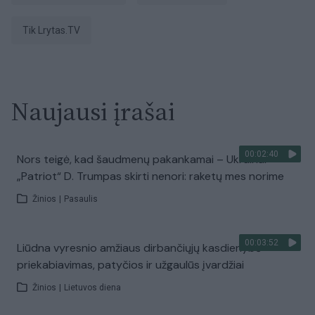
tik Lrytas.TV
Naujausi įrašai
00:02:40
Nors teigė, kad šaudmenų pakankamai – Ukrainai
„Patriot“ D. Trumpas skirti nenori: raketų mes norime
Žinios
|
Pasaulis
00:03:52
Liūdna vyresnio amžiaus dirbančiųjų kasdienybė –
priekabiavimas, patyčios ir užgaulūs įvardžiai
Žinios
|
Lietuvos diena