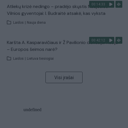
00:14:33
Atliekų krizė nedingo – pradėjo skųstis Naujosios
Vilnios gyventojai: I. Budraitė atsakė, kas vyksta
Laidos
|
Nauja diena
00:42:12
Karšta A. Kasparavičiaus ir Ž Pavilionio diskusija: Rusija
– Europos šeimos narė?
Laidos
|
Lietuva tiesiogiai
Visi įrašai