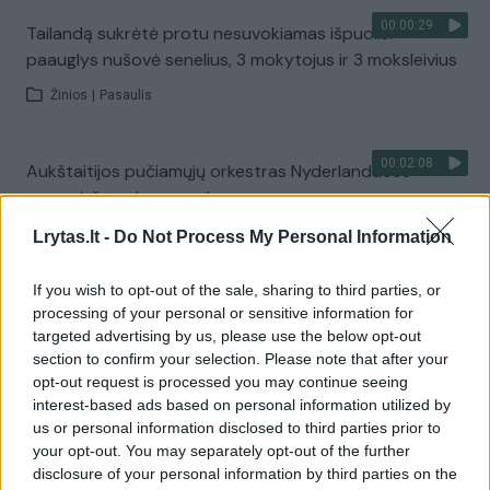
00:00:29
Tailandą sukrėtė protu nesuvokiamas išpuolis:
paauglys nušovė senelius, 3 mokytojus ir 3 moksleivius
Žinios
|
Pasaulis
00:02:08
Aukštaitijos pučiamųjų orkestras Nyderlanduose
apgynė čempionų vardą
Žinios
|
Lietuvos diena
Lrytas.lt -
Do Not Process My Personal Information
If you wish to opt-out of the sale, sharing to third parties, or
Visi įrašai
processing of your personal or sensitive information for
targeted advertising by us, please use the below opt-out
section to confirm your selection. Please note that after your
opt-out request is processed you may continue seeing
Žiūrimiausi įrašai
interest-based ads based on personal information utilized by
us or personal information disclosed to third parties prior to
your opt-out. You may separately opt-out of the further
disclosure of your personal information by third parties on the
00:00:30
Vaizdai iš tragiškos avarijos Vilniaus r.: dviejų moterų ir