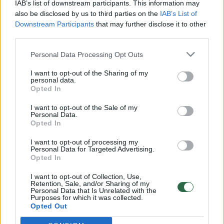
IAB’s list of downstream participants. This information may
vaiko gyvybių išgelbėti nepavyko
also be disclosed by us to third parties on the
IAB’s List of
Downstream Participants
that may further disclose it to other
Žinios
|
Lietuvos diena
third parties.
Personal Data Processing Opt Outs
00:00:57
Savaitės vidurys nusimato karštas: temperatūra kils iki
32 laipsnių šilumos
I want to opt-out of the Sharing of my
personal data.
Opted In
Žinios
|
Orai
I want to opt-out of the Sale of my
Personal Data.
00:00:59
Opted In
Nufilmavo, kaip patvino Vilniaus Vakarinis aplinkkelis:
vaizdas pribloškia
I want to opt-out of processing my
Personal Data for Targeted Advertising.
Žinios
|
Lietuvos diena
Opted In
I want to opt-out of Collection, Use,
Retention, Sale, and/or Sharing of my
00:15:54
V. Zalužno pasisakymą laiko bandymu įsitvirtinti
Personal Data that Is Unrelated with the
Purposes for which it was collected.
Ukrainos politikoje: jis yra neteisus
Opted Out
Laidos
|
Nauja diena