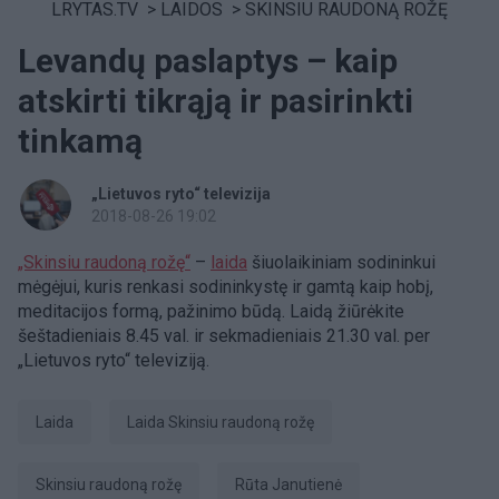
LRYTAS.TV
>
LAIDOS
>
SKINSIU RAUDONĄ ROŽĘ
Levandų paslaptys – kaip
atskirti tikrąją ir pasirinkti
tinkamą
„Lietuvos ryto“ televizija
2018-08-26 19:02
„Skinsiu raudoną rožę“
–
laida
šiuolaikiniam sodininkui
mėgėjui, kuris renkasi sodininkystę ir gamtą kaip hobį,
meditacijos formą, pažinimo būdą. Laidą žiūrėkite
šeštadieniais 8.45 val. ir sekmadieniais 21.30 val. per
„Lietuvos ryto“ televiziją.
laida
laida Skinsiu raudoną rožę
Skinsiu raudoną rožę
Rūta Janutienė