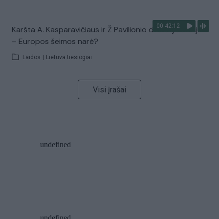
00:42:12
Karšta A. Kasparavičiaus ir Ž Pavilionio diskusija: Rusija
– Europos šeimos narė?
Laidos
|
Lietuva tiesiogiai
Visi įrašai