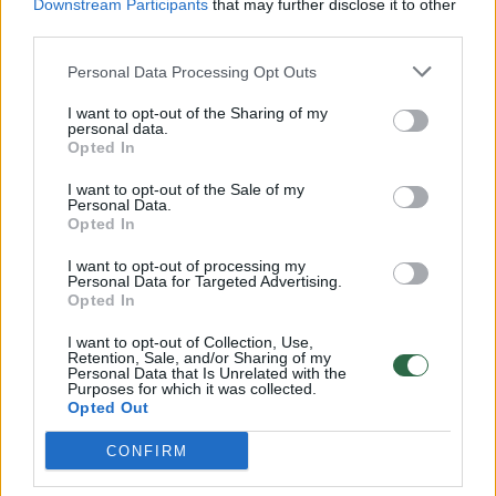
Downstream Participants
that may further disclose it to other
third parties.
00:00:57
Savaitės vidurys nusimato karštas: temperatūra kils iki
32 laipsnių šilumos
Personal Data Processing Opt Outs
Žinios
|
Orai
I want to opt-out of the Sharing of my
personal data.
Opted In
00:00:59
Nufilmavo, kaip patvino Vilniaus Vakarinis aplinkkelis:
I want to opt-out of the Sale of my
vaizdas pribloškia
Personal Data.
Opted In
Žinios
|
Lietuvos diena
I want to opt-out of processing my
Personal Data for Targeted Advertising.
Opted In
00:15:54
V. Zalužno pasisakymą laiko bandymu įsitvirtinti
I want to opt-out of Collection, Use,
Ukrainos politikoje: jis yra neteisus
Retention, Sale, and/or Sharing of my
Personal Data that Is Unrelated with the
Laidos
|
Nauja diena
Purposes for which it was collected.
Opted Out
CONFIRM
Visi įrašai