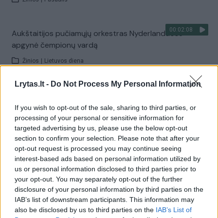
00:02:08
Aukštaitijos pučiamųjų orkestras Nyderlanduose
apgynė čempionų vardą
Žinios
|
Lietuvos diena
Lrytas.lt -
Do Not Process My Personal Information
Visi įrašai
If you wish to opt-out of the sale, sharing to third parties, or
processing of your personal or sensitive information for
targeted advertising by us, please use the below opt-out
Žiūrimiausi įrašai
section to confirm your selection. Please note that after your
opt-out request is processed you may continue seeing
interest-based ads based on personal information utilized by
us or personal information disclosed to third parties prior to
00:00:30
Vaizdai iš tragiškos avarijos Vilniaus r.: dviejų moterų ir
your opt-out. You may separately opt-out of the further
vaiko gyvybių išgelbėti nepavyko
disclosure of your personal information by third parties on the
IAB’s list of downstream participants. This information may
Žinios
|
Lietuvos diena
also be disclosed by us to third parties on the
IAB’s List of