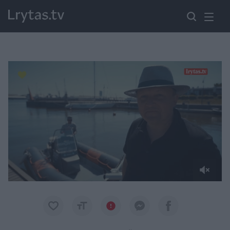
Paremkite Ukrainą