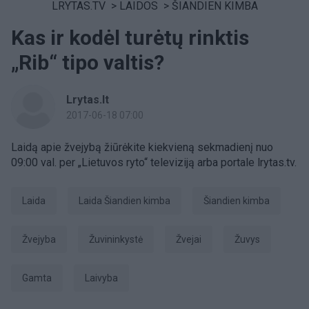
LRYTAS.TV
>
LAIDOS
>
ŠIANDIEN KIMBA
Kas ir kodėl turėtų rinktis
„Rib“ tipo valtis?
Lrytas.lt
2017-06-18 07:00
Laidą apie žvejybą žiūrėkite kiekvieną sekmadienį nuo
09:00 val. per „Lietuvos ryto“ televiziją arba portale lrytas.tv.
laida
laida Šiandien kimba
šiandien kimba
Žvejyba
žuvininkystė
žvejai
žuvys
Gamta
laivyba