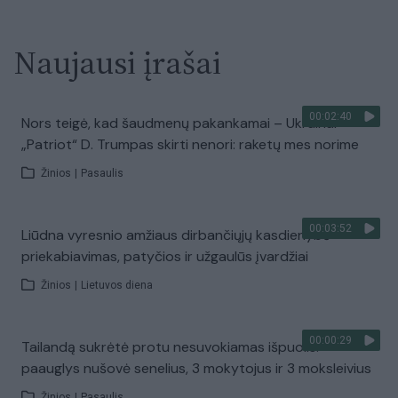
Naujausi įrašai
00:02:40
Nors teigė, kad šaudmenų pakankamai – Ukrainai
„Patriot“ D. Trumpas skirti nenori: raketų mes norime
Žinios
|
Pasaulis
00:03:52
Liūdna vyresnio amžiaus dirbančiųjų kasdienybė –
priekabiavimas, patyčios ir užgaulūs įvardžiai
Žinios
|
Lietuvos diena
00:00:29
Tailandą sukrėtė protu nesuvokiamas išpuolis:
paauglys nušovė senelius, 3 mokytojus ir 3 moksleivius
Žinios
|
Pasaulis