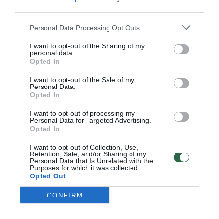
third parties.
Deivis pakraupęs – žmona visiškai jo nepažįsta (II)
Personal Data Processing Opt Outs
Laidos
|
Šeima - jėga!
I want to opt-out of the Sharing of my
personal data.
Opted In
R. Skaisgirys įsitikino, kad jo žmona – nepakeičiama I
I want to opt-out of the Sale of my
Laidos
|
Šeima - jėga!
Personal Data.
Opted In
I want to opt-out of processing my
R. Skaisgirys apie žmoną: ji – tarsi rožė. Ir žydi, ir badosi
Personal Data for Targeted Advertising.
Opted In
II
Laidos
|
Šeima - jėga!
I want to opt-out of Collection, Use,
Retention, Sale, and/or Sharing of my
Personal Data that Is Unrelated with the
Purposes for which it was collected.
Opted Out
Verslininkų patarimai, ką daryti, kad šeima netaptų
rutina (I)
CONFIRM
Laidos
|
Šeima - jėga!