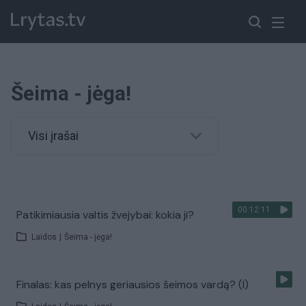
Šeima - jėga!
Visi įrašai
00:12:11
Patikimiausia valtis žvejybai: kokia ji?
Laidos
|
Šeima - jėga!
Finalas: kas pelnys geriausios šeimos vardą? (I)