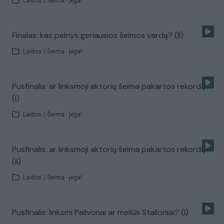
Laidos
|
Šeima - jėga!
Finalas: kas pelnys geriausios šeimos vardą? (II)
Laidos
|
Šeima - jėga!
Pusfinalis: ar linksmoji aktorių šeima pakartos rekordą?
(I)
Laidos
|
Šeima - jėga!
Pusfinalis: ar linksmoji aktorių šeima pakartos rekordą?
(II)
Laidos
|
Šeima - jėga!
Pusfinalis: linksmi Palivonai ar meilūs Stalioniai? (I)