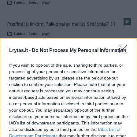
Laidos
|
Šeima - jėga!
Pusfinalis: linksmi Palivonai ar meilūs Stalioniai? (I)
Laidos
|
Šeima - jėga!
Lrytas.lt -
Do Not Process My Personal Information
R. Žiogas didžiuojasi į Penelopę Cruz panašia žmona (I)
If you wish to opt-out of the sale, sharing to third parties, or
Laidos
|
Šeima - jėga!
processing of your personal or sensitive information for
targeted advertising by us, please use the below opt-out
section to confirm your selection. Please note that after your
Šeimų žaidime susitiko Žiogas ir Banginis (II)
opt-out request is processed you may continue seeing
Laidos
|
Šeima - jėga!
interest-based ads based on personal information utilized by
us or personal information disclosed to third parties prior to
your opt-out. You may separately opt-out of the further
disclosure of your personal information by third parties on the
Deivis pakraupęs – žmona visiškai jo nepažįsta (I)
IAB’s list of downstream participants. This information may
Laidos
|
Šeima - jėga!
also be disclosed by us to third parties on the
IAB’s List of
Downstream Participants
that may further disclose it to other