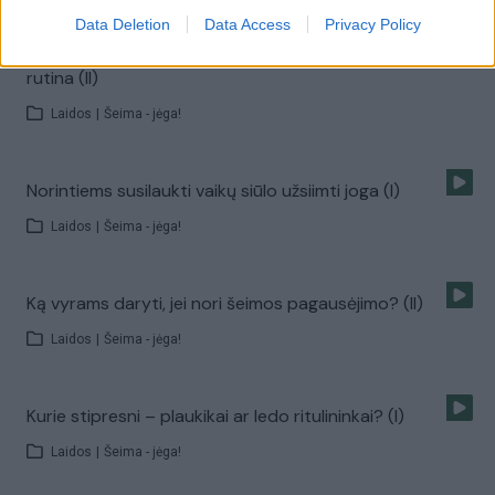
Data Deletion
Data Access
Privacy Policy
Verslininkų patarimai, ką daryti, kad šeima netaptų
rutina (II)
Laidos
|
Šeima - jėga!
Norintiems susilaukti vaikų siūlo užsiimti joga (I)
Laidos
|
Šeima - jėga!
Ką vyrams daryti, jei nori šeimos pagausėjimo? (II)
Laidos
|
Šeima - jėga!
Kurie stipresni – plaukikai ar ledo ritulininkai? (I)
Laidos
|
Šeima - jėga!