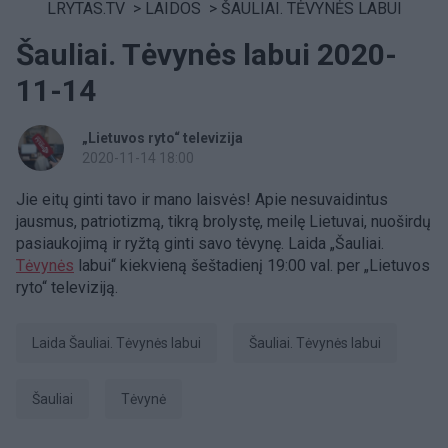
LRYTAS.TV
>
LAIDOS
>
ŠAULIAI. TĖVYNĖS LABUI
Šauliai. Tėvynės labui 2020-
11-14
„Lietuvos ryto“ televizija
2020-11-14 18:00
Jie eitų ginti tavo ir mano laisvės! Apie nesuvaidintus
jausmus, patriotizmą, tikrą brolystę, meilę Lietuvai, nuoširdų
pasiaukojimą ir ryžtą ginti savo tėvynę. Laida „Šauliai.
Tėvynės
labui“ kiekvieną šeštadienį 19:00 val. per „Lietuvos
ryto“ televiziją.
laida Šauliai. Tėvynės labui
Šauliai. Tėvynės labui
šauliai
tėvynė