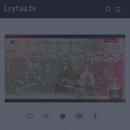
Paremkite Ukrainą