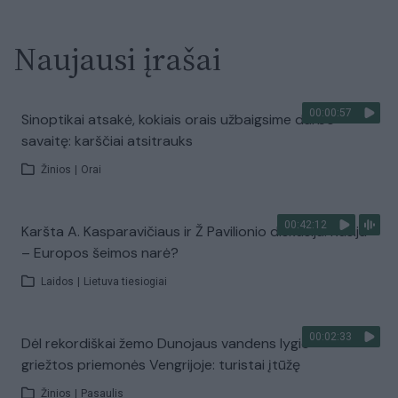
Naujausi įrašai
00:00:57
Sinoptikai atsakė, kokiais orais užbaigsime darbo
savaitę: karščiai atsitrauks
Žinios
|
Orai
00:42:12
Karšta A. Kasparavičiaus ir Ž Pavilionio diskusija: Rusija
– Europos šeimos narė?
Laidos
|
Lietuva tiesiogiai
00:02:33
Dėl rekordiškai žemo Dunojaus vandens lygio –
griežtos priemonės Vengrijoje: turistai įtūžę
Žinios
|
Pasaulis