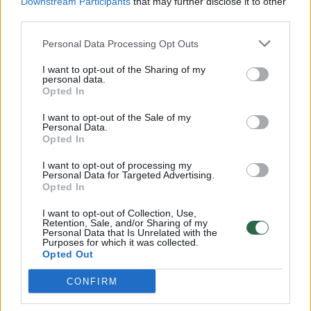
Downstream Participants
that may further disclose it to other
third parties.
00:00:57
Savaitės vidurys nusimato karštas: temperatūra kils iki
32 laipsnių šilumos
Personal Data Processing Opt Outs
Žinios
|
Orai
I want to opt-out of the Sharing of my
personal data.
Opted In
00:00:59
Nufilmavo, kaip patvino Vilniaus Vakarinis aplinkkelis:
I want to opt-out of the Sale of my
vaizdas pribloškia
Personal Data.
Opted In
Žinios
|
Lietuvos diena
I want to opt-out of processing my
Personal Data for Targeted Advertising.
Opted In
00:00:55
Avarija Vilniuje: į stotelę įsirėžęs automobilis sužalojo
dvi moteris
I want to opt-out of Collection, Use,
Retention, Sale, and/or Sharing of my
Personal Data that Is Unrelated with the
Žinios
|
Lietuvos diena
Purposes for which it was collected.
Opted Out
CONFIRM
Visi įrašai