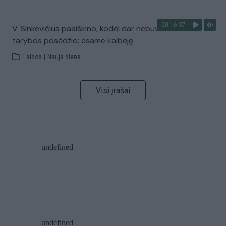
00:16:37
V. Sinkevičius paaiškino, kodėl dar nebuvo Koalicinės
tarybos posėdžio: esame kalbėję
Laidos
|
Nauja diena
Visi įrašai