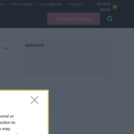
Ekrano
ius
Horoskopai
TV programa
Lrytas.lt
tema
Atsiųskite video
sonal or
ection to
ou may