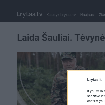
Klausyk Lrytas.tv
Naujausi
Žiū
Laida Šauliai. Tėvyn
Lrytas.lt -
If you wish 
sensitive in
confirm you