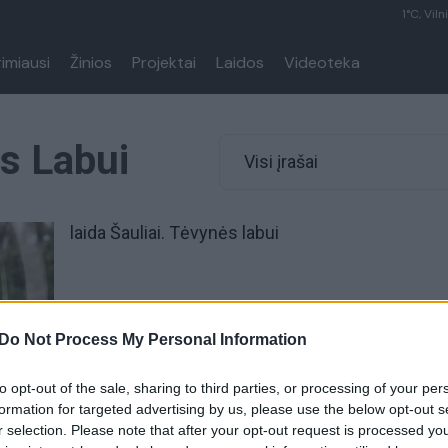
1°C, Viln
rimiausi
Žinios
Projektai
Laidos
Videoteka
ės Labui
Visi įrašai
laida Šauliai. Tėvynės labui
Do Not Process My Personal Information
to opt-out of the sale, sharing to third parties, or processing of your per
formation for targeted advertising by us, please use the below opt-out s
r selection. Please note that after your opt-out request is processed y