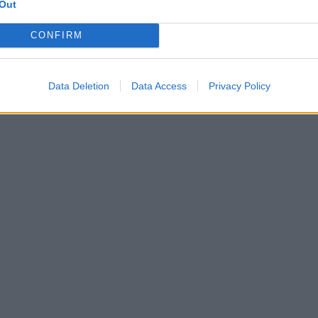
Tėvynės labui 2019-09-01
Šauliai. Tėvynės labui 2019-0
Out
Lrytas TV
Laidos
|
Šauliai. Tėvynės labui
CONFIRM
Data Deletion
Data Access
Privacy Policy