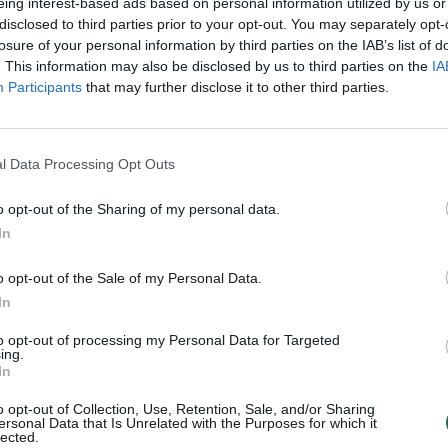
eing interest-based ads based on personal information utilized by us or
disclosed to third parties prior to your opt-out. You may separately opt-
losure of your personal information by third parties on the IAB’s list of
. This information may also be disclosed by us to third parties on the
IA
00:40:05
00:41
Tėvynės labui 2020-11-08
Šauliai. Tėvynės labui 2020-10
Participants
that may further disclose it to other third parties.
Šauliai. Tėvynės labui
Laidos
|
Šauliai. Tėvynės labui
l Data Processing Opt Outs
00:38:03
00:05
Tėvynės labui 2020-10-17
Prie Lietuvos šaulių sąjungos
prisijungęs E. Žičkus atskleidė,
o opt-out of the Sharing of my personal data.
Šauliai. Tėvynės labui
poziciją galėtų užimti agresijos
In
atveju
o opt-out of the Sale of my Personal Data.
Žinios
|
Gyvenimo būdas
In
to opt-out of processing my Personal Data for Targeted
00:40:31
00:40
Tėvynės labui 2019-09-29
Šauliai. Tėvynės labui 2019-0
ing.
In
Šauliai. Tėvynės labui
Laidos
|
Šauliai. Tėvynės labui
o opt-out of Collection, Use, Retention, Sale, and/or Sharing
ersonal Data that Is Unrelated with the Purposes for which it
lected.
00:39:21
00:39