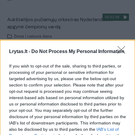
00:02:08
Aukštaitijos pučiamųjų orkestras Nyderlanduose
apgynė čempionų vardą
Žinios
|
Lietuvos diena
Lrytas.lt -
Do Not Process My Personal Information
Visi įrašai
If you wish to opt-out of the sale, sharing to third parties, or
processing of your personal or sensitive information for
targeted advertising by us, please use the below opt-out
Žiūrimiausi įrašai
section to confirm your selection. Please note that after your
opt-out request is processed you may continue seeing
interest-based ads based on personal information utilized by
us or personal information disclosed to third parties prior to
00:00:30
Vaizdai iš tragiškos avarijos Vilniaus r.: dviejų moterų ir
your opt-out. You may separately opt-out of the further
vaiko gyvybių išgelbėti nepavyko
disclosure of your personal information by third parties on the
IAB’s list of downstream participants. This information may
Žinios
|
Lietuvos diena
also be disclosed by us to third parties on the
IAB’s List of