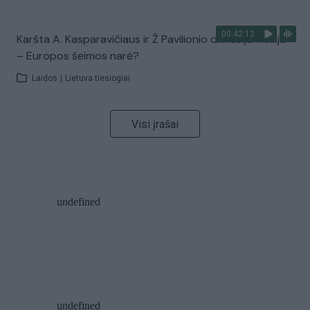
00:42:12
Karšta A. Kasparavičiaus ir Ž Pavilionio diskusija: Rusija
– Europos šeimos narė?
Laidos
|
Lietuva tiesiogiai
Visi įrašai