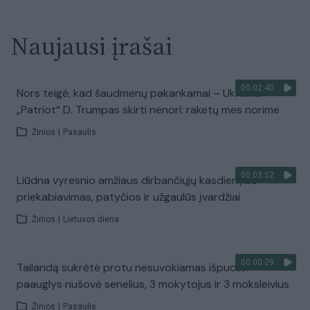
Naujausi įrašai
00:02:40
Nors teigė, kad šaudmenų pakankamai – Ukrainai
„Patriot“ D. Trumpas skirti nenori: raketų mes norime
Žinios
|
Pasaulis
00:03:52
Liūdna vyresnio amžiaus dirbančiųjų kasdienybė –
priekabiavimas, patyčios ir užgaulūs įvardžiai
Žinios
|
Lietuvos diena
00:00:29
Tailandą sukrėtė protu nesuvokiamas išpuolis:
paauglys nušovė senelius, 3 mokytojus ir 3 moksleivius
Žinios
|
Pasaulis