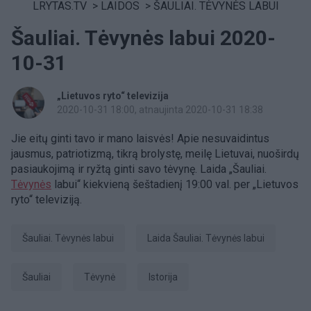
LRYTAS.TV
>
LAIDOS
>
ŠAULIAI. TĖVYNĖS LABUI
Šauliai. Tėvynės labui 2020-
10-31
„Lietuvos ryto“ televizija
2020-10-31 18:00
, atnaujinta 2020-10-31 18:38
Jie eitų ginti tavo ir mano laisvės! Apie nesuvaidintus
jausmus, patriotizmą, tikrą brolystę, meilę Lietuvai, nuoširdų
pasiaukojimą ir ryžtą ginti savo tėvynę. Laida „Šauliai.
Tėvynės
labui“ kiekvieną šeštadienį 19:00 val. per „Lietuvos
ryto“ televiziją.
Šauliai. Tėvynės labui
laida Šauliai. Tėvynės labui
šauliai
tėvynė
Istorija