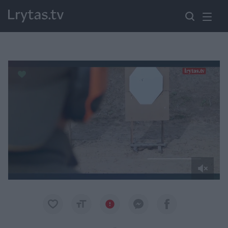
Paremkite Ukrainą