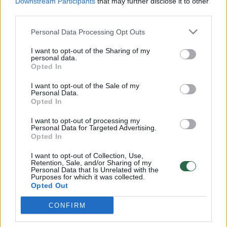
Downstream Participants
that may further disclose it to other
third parties.
00:00:57
Savaitės vidurys nusimato karštas: temperatūra kils iki
32 laipsnių šilumos
Personal Data Processing Opt Outs
Žinios
|
Orai
I want to opt-out of the Sharing of my
personal data.
Opted In
00:00:59
Nufilmavo, kaip patvino Vilniaus Vakarinis aplinkkelis:
I want to opt-out of the Sale of my
vaizdas pribloškia
Personal Data.
Opted In
Žinios
|
Lietuvos diena
I want to opt-out of processing my
Personal Data for Targeted Advertising.
Opted In
00:15:54
V. Zalužno pasisakymą laiko bandymu įsitvirtinti
Ukrainos politikoje: jis yra neteisus
I want to opt-out of Collection, Use,
Retention, Sale, and/or Sharing of my
Personal Data that Is Unrelated with the
Laidos
|
Nauja diena
Purposes for which it was collected.
Opted Out
CONFIRM
Visi įrašai