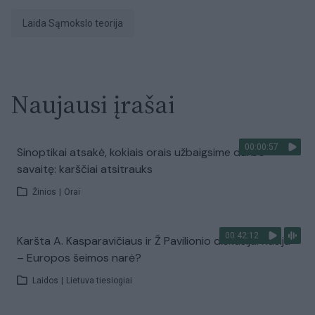
laida Sąmokslo teorija
Naujausi įrašai
00:00:57
Sinoptikai atsakė, kokiais orais užbaigsime darbo
savaitę: karščiai atsitrauks
Žinios
|
Orai
00:42:12
Karšta A. Kasparavičiaus ir Ž Pavilionio diskusija: Rusija
– Europos šeimos narė?
Laidos
|
Lietuva tiesiogiai