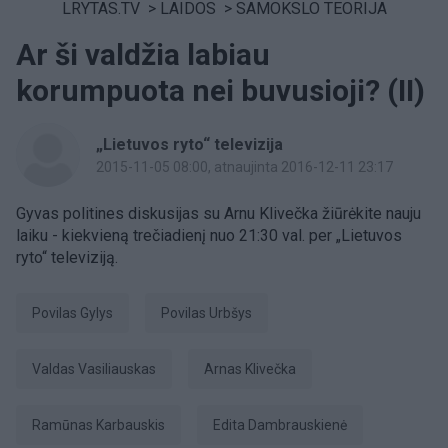
LRYTAS.TV
>
LAIDOS
>
SAMOKSLO TEORIJA
Ar ši valdžia labiau
korumpuota nei buvusioji? (II)
„Lietuvos ryto“ televizija
2015-11-05 08:00
, atnaujinta 2016-12-11 23:17
Gyvas politines diskusijas su Arnu Klivečka žiūrėkite nauju
laiku - kiekvieną trečiadienį nuo 21:30 val. per „Lietuvos
ryto“ televiziją.
Povilas Gylys
Povilas Urbšys
Valdas Vasiliauskas
Arnas Klivečka
Ramūnas Karbauskis
Edita Dambrauskienė