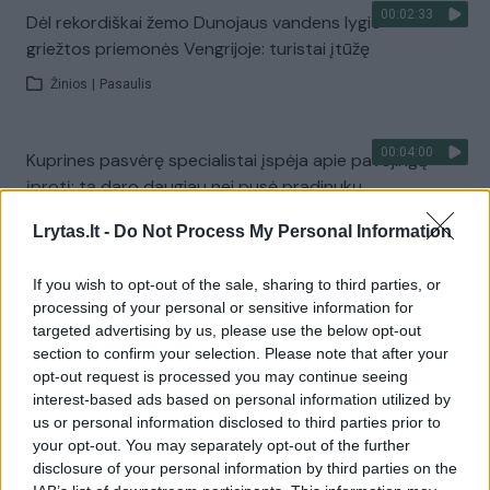
00:02:33
Dėl rekordiškai žemo Dunojaus vandens lygio –
griežtos priemonės Vengrijoje: turistai įtūžę
Žinios
|
Pasaulis
00:04:00
Kuprines pasvėrę specialistai įspėja apie pavojingą
įprotį: tą daro daugiau nei pusė pradinukų
Žinios
|
Lietuvos diena
Lrytas.lt -
Do Not Process My Personal Information
If you wish to opt-out of the sale, sharing to third parties, or
Visi įrašai
processing of your personal or sensitive information for
targeted advertising by us, please use the below opt-out
section to confirm your selection. Please note that after your
opt-out request is processed you may continue seeing
Žiūrimiausi įrašai
interest-based ads based on personal information utilized by
us or personal information disclosed to third parties prior to
your opt-out. You may separately opt-out of the further
disclosure of your personal information by third parties on the
00:00:30
Vaizdai iš tragiškos avarijos Vilniaus r.: dviejų moterų ir