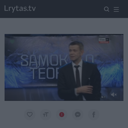
Paremkite Ukrainą