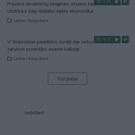
00:12:58
Pravėrė ukrainiečių pinigines: atsakė, kiek vidutiniškai
uždirba ir kaip išsilaiko šalies ekonomika
Laidos
|
Nauja diena
00:16:37
V. Sinkevičius paaiškino, kodėl dar nebuvo Koalicinės
tarybos posėdžio: esame kalbėję
Laidos
|
Nauja diena
Visi įrašai