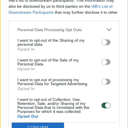
IAB’s list of downstream participants. This information may
vaiko gyvybių išgelbėti nepavyko
also be disclosed by us to third parties on the
IAB’s List of
Downstream Participants
that may further disclose it to other
Žinios
|
Lietuvos diena
third parties.
Personal Data Processing Opt Outs
00:00:57
Savaitės vidurys nusimato karštas: temperatūra kils iki
32 laipsnių šilumos
I want to opt-out of the Sharing of my
personal data.
Žinios
Opted In
|
Orai
I want to opt-out of the Sale of my
Personal Data.
00:00:59
Nufilmavo, kaip patvino Vilniaus Vakarinis aplinkkelis:
Opted In
vaizdas pribloškia
I want to opt-out of processing my
Personal Data for Targeted Advertising.
Žinios
|
Lietuvos diena
Opted In
I want to opt-out of Collection, Use,
00:00:55
Retention, Sale, and/or Sharing of my
Avarija Vilniuje: į stotelę įsirėžęs automobilis sužalojo
Personal Data that Is Unrelated with the
dvi moteris
Purposes for which it was collected.
Opted Out
Žinios
|
Lietuvos diena
CONFIRM