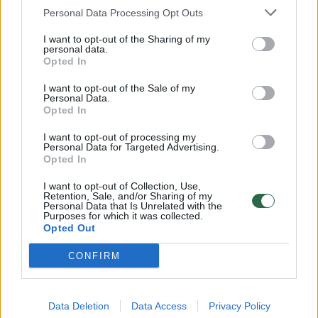
Personal Data Processing Opt Outs
I want to opt-out of the Sharing of my
00:15:54
V. Zalužno pasisakymą laiko bandymu įsitvirtinti
personal data.
Opted In
Ukrainos politikoje: jis yra neteisus
I want to opt-out of the Sale of my
Laidos
|
Nauja diena
Personal Data.
Opted In
00:00:59
Nufilmavo, kaip patvino Vilniaus Vakarinis aplinkkelis:
I want to opt-out of processing my
Personal Data for Targeted Advertising.
vaizdas pribloškia
Opted In
Žinios
|
Lietuvos diena
I want to opt-out of Collection, Use,
Retention, Sale, and/or Sharing of my
Personal Data that Is Unrelated with the
Purposes for which it was collected.
Visi įrašai
Opted Out
CONFIRM
Klausyk Lrytas.TV
Data Deletion
Data Access
Privacy Policy