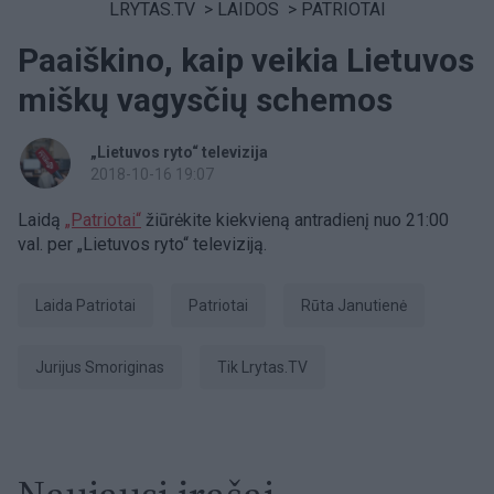
LRYTAS.TV
>
LAIDOS
>
PATRIOTAI
Paaiškino, kaip veikia Lietuvos
miškų vagysčių schemos
„Lietuvos ryto“ televizija
2018-10-16 19:07
Laidą
„Patriotai“
žiūrėkite kiekvieną antradienį nuo 21:00
val. per „Lietuvos ryto“ televiziją.
laida Patriotai
patriotai
Rūta Janutienė
Jurijus Smoriginas
tik Lrytas.TV