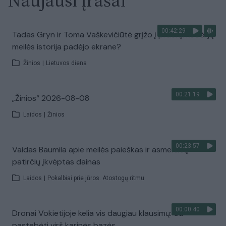
Naujausi įrašai
00:42:29
Tadas Gryn ir Toma Vaškevičiūtė grįžo į praeitį: kodėl jų
meilės istorija padėjo ekrane?
Žinios
|
Lietuvos diena
00:21:19
„Žinios“ 2026-08-08
Laidos
|
Žinios
00:23:57
Vaidas Baumila apie meilės paieškas ir asmeninių
patirčių įkvėptas dainas
Laidos
|
Pokalbiai prie jūros. Atostogų ritmu
00:00:40
Dronai Vokietijoje kelia vis daugiau klausimų: du
pastebėti virš karinės bazės