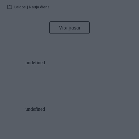
Laidos
|
Nauja diena
Visi įrašai