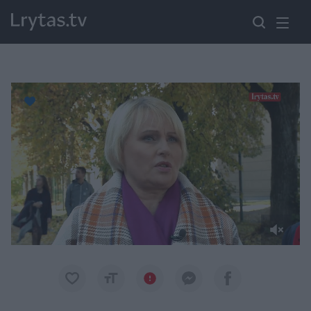
Paremkite Ukrainą