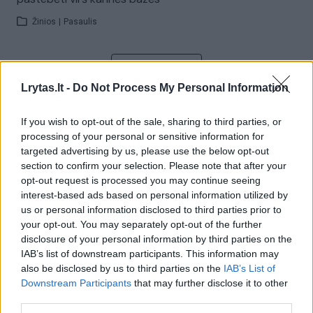
Žinios
|
Pasaulis
Visi įrašai
Lrytas.lt -
Do Not Process My Personal Information
If you wish to opt-out of the sale, sharing to third parties, or
Žiūrimiausi įrašai
processing of your personal or sensitive information for
targeted advertising by us, please use the below opt-out
section to confirm your selection. Please note that after your
opt-out request is processed you may continue seeing
00:00:30
Vaizdai iš tragiškos avarijos Vilniaus r.: dviejų moterų ir
interest-based ads based on personal information utilized by
vaiko gyvybių išgelbėti nepavyko
us or personal information disclosed to third parties prior to
your opt-out. You may separately opt-out of the further
Žinios
|
Lietuvos diena
disclosure of your personal information by third parties on the
IAB’s list of downstream participants. This information may
also be disclosed by us to third parties on the
IAB’s List of
00:00:57
Savaitės vidurys nusimato karštas: temperatūra kils iki
Downstream Participants
that may further disclose it to other
32 laipsnių šilumos
third parties.
Žinios
|
Orai