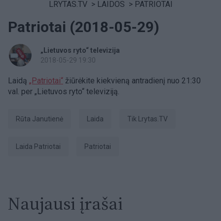
LRYTAS.TV
>
LAIDOS
>
PATRIOTAI
Patriotai (2018-05-29)
„Lietuvos ryto“ televizija
2018-05-29 19:30
Laidą
„Patriotai“
žiūrėkite kiekvieną antradienį nuo 21:30
val. per „Lietuvos ryto“ televiziją.
Rūta Janutienė
laida
tik Lrytas.TV
laida Patriotai
patriotai
Naujausi įrašai