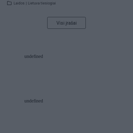
Laidos
|
Lietuva tiesiogiai
Visi įrašai