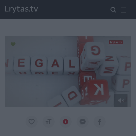
Paremkite Ukrainą