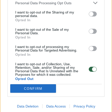
Personal Data Processing Opt Outs
I want to opt-out of the Sharing of my
00:00:59
Nufilmavo, kaip patvino Vilniaus Vakarinis aplinkkelis:
personal data.
vaizdas pribloškia
Opted In
Žinios
|
Lietuvos diena
I want to opt-out of the Sale of my
Personal Data.
Opted In
00:15:54
V. Zalužno pasisakymą laiko bandymu įsitvirtinti
I want to opt-out of processing my
Personal Data for Targeted Advertising.
Ukrainos politikoje: jis yra neteisus
Opted In
Laidos
|
Nauja diena
I want to opt-out of Collection, Use,
Retention, Sale, and/or Sharing of my
Personal Data that Is Unrelated with the
Purposes for which it was collected.
Visi įrašai
Opted Out
CONFIRM
Klausyk Lrytas.TV
Data Deletion
Data Access
Privacy Policy