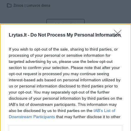
Žinios
|
Lietuvos diena
Visi įrašai
Lrytas.lt -
Do Not Process My Personal Information
Žiūrimiausi įrašai
If you wish to opt-out of the sale, sharing to third parties, or
processing of your personal or sensitive information for
targeted advertising by us, please use the below opt-out
section to confirm your selection. Please note that after your
00:00:30
Vaizdai iš tragiškos avarijos Vilniaus r.: dviejų moterų ir
opt-out request is processed you may continue seeing
interest-based ads based on personal information utilized by
vaiko gyvybių išgelbėti nepavyko
us or personal information disclosed to third parties prior to
Žinios
|
Lietuvos diena
your opt-out. You may separately opt-out of the further
disclosure of your personal information by third parties on the
IAB’s list of downstream participants. This information may
00:00:57
Savaitės vidurys nusimato karštas: temperatūra kils iki
also be disclosed by us to third parties on the
IAB’s List of
Downstream Participants
that may further disclose it to other
32 laipsnių šilumos
third parties.
Žinios
|
Orai