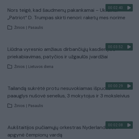
00:02:40
Nors teigė, kad šaudmenų pakankamai – Ukrainai
„Patriot“ D. Trumpas skirti nenori: raketų mes norime
Žinios
|
Pasaulis
00:03:52
Liūdna vyresnio amžiaus dirbančiųjų kasdienybė –
priekabiavimas, patyčios ir užgaulūs įvardžiai
Žinios
|
Lietuvos diena
00:00:29
Tailandą sukrėtė protu nesuvokiamas išpuolis:
paauglys nušovė senelius, 3 mokytojus ir 3 moksleivius
Žinios
|
Pasaulis
00:02:08
Aukštaitijos pučiamųjų orkestras Nyderlanduose
apgynė čempionų vardą