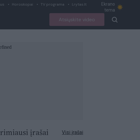
Ekrano
ius
Horoskopai
TV programa
Lrytas.lt
tema
Atsiųskite video
rimiausi įrašai
Visi įrašai