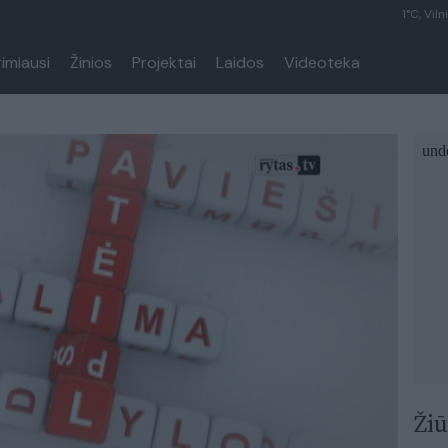
1°C, Viln
rimiausi
Žinios
Projektai
Laidos
Videoteka
Žiū