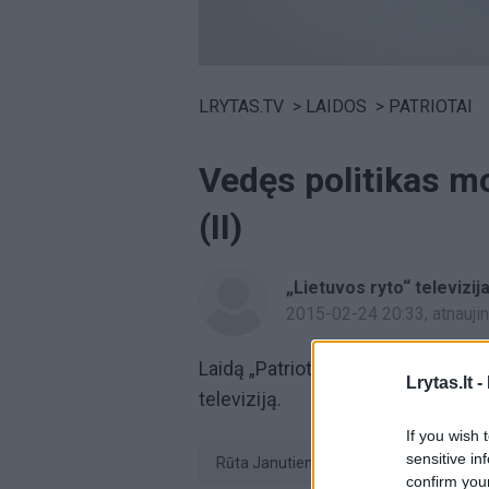
Volume
0%
LRYTAS.TV
>
LAIDOS
>
PATRIOTAI
Vedęs politikas mo
(II)
„Lietuvos ryto“ televizij
2015-02-24 20:33
, atnauj
Laidą „Patriotai“ žiūrėkite kiekvie
Lrytas.lt -
televiziją.
If you wish 
sensitive in
Rūta Janutienė
politikas
confirm you