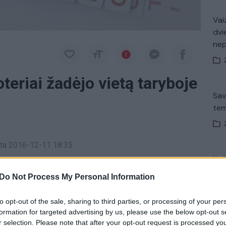
Vaiz
dvi
ne
teriai žadėjo vietą taryboje
Sav
tem
a
inta 2016-12-11 18:35
Nuf
ną antradienį nuo 21:30 val. per „Lietuvos ryto“
Vak
Do Not Process My Personal Information
to opt-out of the sale, sharing to third parties, or processing of your per
formation for targeted advertising by us, please use the below opt-out s
Vytautas Kleiva
laida Patriotai
Telšiai
Avar
r selection. Please note that after your opt-out request is processed y