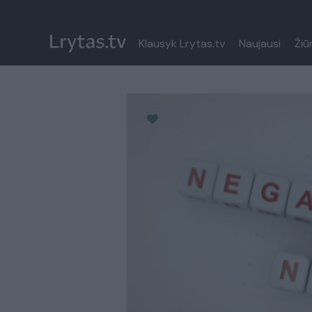
Klausyk Lrytas.tv
Naujausi
Žiū
Paremkite Ukrainą