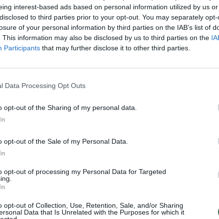
eing interest-based ads based on personal information utilized by us or
aut
disclosed to third parties prior to your opt-out. You may separately opt-
losure of your personal information by third parties on the IAB’s list of
. This information may also be disclosed by us to third parties on the
IA
Visi įrašai
Participants
that may further disclose it to other third parties.
0:57
00:42:12
aigsime
Karšta A. Kasparavičiaus ir Ž Pavilionio
l Data Processing Opt Outs
diskusija: Rusija – Europos šeimos narė?
Laidos
|
Lietuva tiesiogiai
o opt-out of the Sharing of my personal data.
In
2:33
00:04:00
dens
Kuprines pasvėrę specialistai įspėja apie
o opt-out of the Sale of my Personal Data.
e:
pavojingą įprotį: tą daro daugiau nei pusė
In
pradinukų
to opt-out of processing my Personal Data for Targeted
ing.
Žinios
|
Lietuvos diena
In
o opt-out of Collection, Use, Retention, Sale, and/or Sharing
ersonal Data that Is Unrelated with the Purposes for which it
lected.