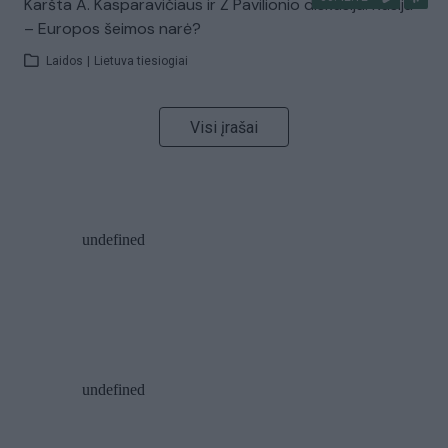
Karšta A. Kasparavičiaus ir Ž Pavilionio diskusija: Rusija
– Europos šeimos narė?
Laidos
|
Lietuva tiesiogiai
Visi įrašai