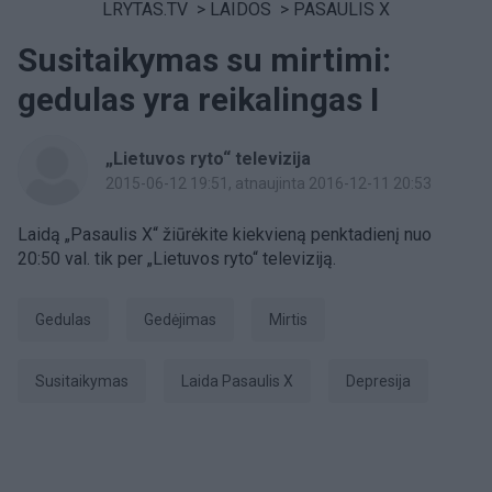
LRYTAS.TV
>
LAIDOS
>
PASAULIS X
Susitaikymas su mirtimi:
gedulas yra reikalingas I
„Lietuvos ryto“ televizija
2015-06-12 19:51
, atnaujinta 2016-12-11 20:53
Laidą „Pasaulis X“ žiūrėkite kiekvieną penktadienį nuo
20:50 val. tik per „Lietuvos ryto“ televiziją.
gedulas
gedėjimas
Mirtis
susitaikymas
laida Pasaulis X
Depresija