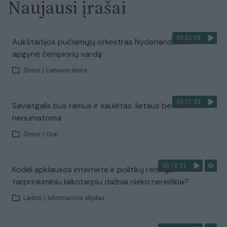
Naujausi įrašai
00:02:08
Aukštaitijos pučiamųjų orkestras Nyderlanduose
apgynė čempionų vardą
Žinios
|
Lietuvos diena
00:01:33
Savaitgalis bus ramus ir saulėtas: lietaus beveik
nenumatoma
Žinios
|
Orai
00:10:21
Kodėl apklausos internete ir politikų reitingai
tarprinkiminiu laikotarpiu dažnai nieko nereiškia?
Laidos
|
Informacinis skydas