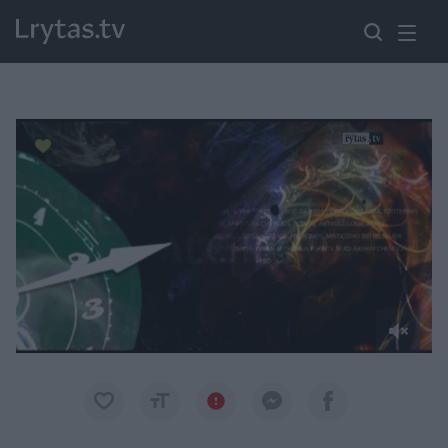
Paremkite Ukrainą