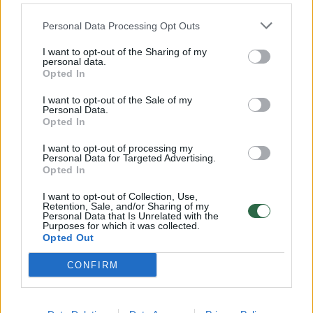
32 laipsnių šilumos
Personal Data Processing Opt Outs
Žinios
|
Orai
I want to opt-out of the Sharing of my
personal data.
00:00:59
Nufilmavo, kaip patvino Vilniaus Vakarinis aplinkkelis:
Opted In
vaizdas pribloškia
I want to opt-out of the Sale of my
Personal Data.
Žinios
|
Lietuvos diena
Opted In
I want to opt-out of processing my
Personal Data for Targeted Advertising.
00:00:55
Avarija Vilniuje: į stotelę įsirėžęs automobilis sužalojo
Opted In
dvi moteris
I want to opt-out of Collection, Use,
Žinios
|
Lietuvos diena
Retention, Sale, and/or Sharing of my
Personal Data that Is Unrelated with the
Purposes for which it was collected.
Opted Out
Visi įrašai
CONFIRM