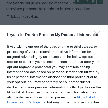
00:15:25
Ruošiantis naujiems mokslo metams – vaikų teisių
tarnybos primena: štai apie ką būtina pasikalbėti
Laidos
|
Nauja diena
Visi įrašai
Lrytas.lt -
Do Not Process My Personal Information
If you wish to opt-out of the sale, sharing to third parties, or
processing of your personal or sensitive information for
Žiūrimiausi įrašai
targeted advertising by us, please use the below opt-out
section to confirm your selection. Please note that after your
opt-out request is processed you may continue seeing
00:00:30
interest-based ads based on personal information utilized by
Vaizdai iš tragiškos avarijos Vilniaus r.: dviejų moterų ir
us or personal information disclosed to third parties prior to
vaiko gyvybių išgelbėti nepavyko
your opt-out. You may separately opt-out of the further
Žinios
|
Lietuvos diena
disclosure of your personal information by third parties on the
IAB’s list of downstream participants. This information may
also be disclosed by us to third parties on the
IAB’s List of
00:00:57
Downstream Participants
that may further disclose it to other
Savaitės vidurys nusimato karštas: temperatūra kils iki
third parties.