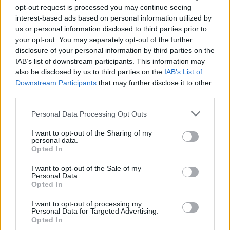
opt-out request is processed you may continue seeing
interest-based ads based on personal information utilized by
Visi įrašai
us or personal information disclosed to third parties prior to
your opt-out. You may separately opt-out of the further
disclosure of your personal information by third parties on the
IAB’s list of downstream participants. This information may
Žiūrimiausi įrašai
also be disclosed by us to third parties on the
IAB’s List of
Downstream Participants
that may further disclose it to other
third parties.
00:00:30
Personal Data Processing Opt Outs
Vaizdai iš tragiškos avarijos Vilniaus r.: dviejų moterų ir
vaiko gyvybių išgelbėti nepavyko
I want to opt-out of the Sharing of my
personal data.
Žinios
|
Lietuvos diena
Opted In
I want to opt-out of the Sale of my
Personal Data.
00:00:57
Savaitės vidurys nusimato karštas: temperatūra kils iki
Opted In
32 laipsnių šilumos
I want to opt-out of processing my
Žinios
|
Orai
Personal Data for Targeted Advertising.
Opted In