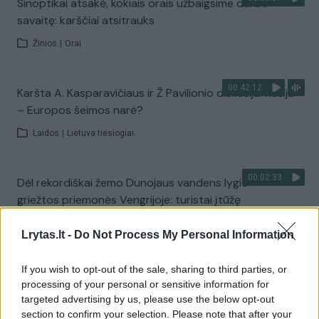
Sinoptikai atsakė, kokiais orais užbaigsime darbo
savaitę: karščiai atsitrauks
Žinios
|
Orai
00:42:12
Karšta A. Kasparavičiaus ir Ž Pavilionio diskusija: Rusija
– Europos šeimos narė?
Laidos
|
Lietuva tiesiogiai
00:02:33
Dėl rekordiškai žemo Dunojaus vandens lygio –
griežtos priemonės Vengrijoje: turistai įtūžę
Žinios
|
Pasaulis
Lrytas.lt -
Do Not Process My Personal Information
00:04:00
If you wish to opt-out of the sale, sharing to third parties, or
Kuprines pasvėrę specialistai įspėja apie pavojingą
processing of your personal or sensitive information for
įprotį: tą daro daugiau nei pusė pradinukų
targeted advertising by us, please use the below opt-out
Žinios
|
Lietuvos diena
section to confirm your selection. Please note that after your