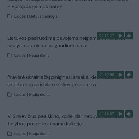
– Europos šeimos narė?
Laidos
|
Lietuva tiesiogiai
00:11:27
Lietuvos pasiruošimą pavojams neigiamai vertinantis
šaulys: nustokime apgaudinėti save
Laidos
|
Nauja diena
00:12:58
Pravėrė ukrainiečių pinigines: atsakė, kiek vidutiniškai
uždirba ir kaip išsilaiko šalies ekonomika
Laidos
|
Nauja diena
00:16:37
V. Sinkevičius paaiškino, kodėl dar nebuvo Koalicinės
tarybos posėdžio: esame kalbėję
Laidos
|
Nauja diena