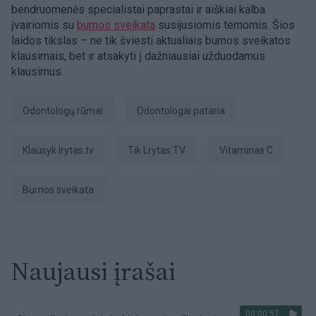
bendruomenės specialistai paprastai ir aiškiai kalba
įvairiomis su
burnos sveikata
susijusiomis temomis. Šios
laidos tikslas – ne tik šviesti aktualiais burnos sveikatos
klausimais, bet ir atsakyti į dažniausiai užduodamus
klausimus.
Odontologų rūmai
Odontologai pataria
Klausyk lrytas.tv
tik Lrytas.TV
vitaminas C
burnos sveikata
Naujausi įrašai
00:00:57