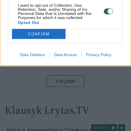
I want to opt-out of Collection, Use,
00:00:59
Nufilmavo, kaip patvino Vilniaus Vakarinis aplinkkelis:
Retention, Sale, and/or Sharing of my
Personal Data that Is Unrelated with the
vaizdas pribloškia
Purposes for which it was collected.
Opted Out
Žinios
|
Lietuvos diena
CONFIRM
00:00:55
Avarija Vilniuje: į stotelę įsirėžęs automobilis sužalojo
dvi moteris
Data Deletion
Data Access
Privacy Policy
Žinios
|
Lietuvos diena
Visi įrašai
Klausyk Lrytas.TV
00:42:12
Karšta A. Kasparavičiaus ir Ž Pavilionio diskusija: Rusija