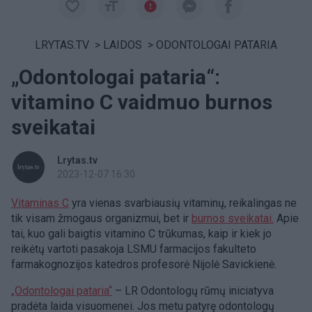
LRYTAS.TV
>
LAIDOS
>
ODONTOLOGAI PATARIA
„Odontologai pataria“:
vitamino C vaidmuo burnos
sveikatai
Lrytas.tv
2023-12-07 16:30
Vitaminas C
yra vienas svarbiausių vitaminų, reikalingas ne
tik visam žmogaus organizmui, bet ir
burnos sveikatai.
Apie
tai, kuo gali baigtis vitamino C trūkumas, kaip ir kiek jo
reikėtų vartoti pasakoja LSMU farmacijos fakulteto
farmakognozijos katedros profesorė Nijolė Savickienė.
„Odontologai pataria“
– LR Odontologų rūmų iniciatyva
pradėta laida visuomenei. Jos metu patyrę odontologų