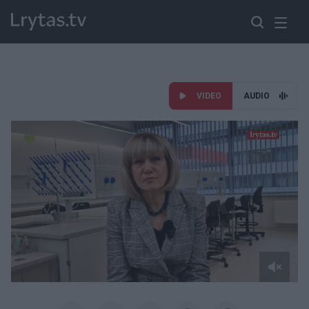
VIDEO
AUDIO
Paremkite Ukrainą