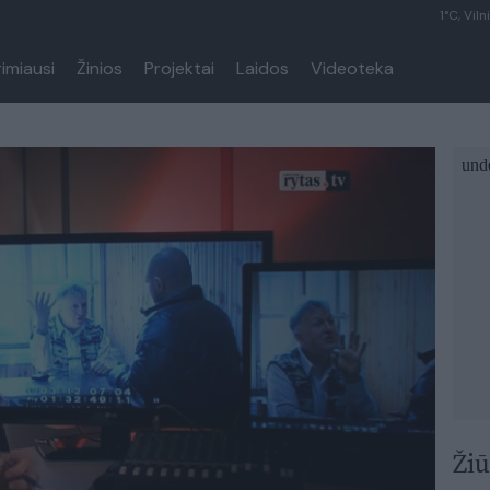
1°C, Viln
rimiausi
Žinios
Projektai
Laidos
Videoteka
Žiū