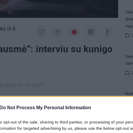
Vaiz
dvi
ne
R BAUSMĖ
ausmė“: interviu su kunigo
Sav
tem
a
inta 2016-12-11 12:27
Nuf
 Kristupu Krivicku žiūrėkite kiekvieną ketvirtadienį
Vak
Do Not Process My Personal Information
eleviziją.
to opt-out of the sale, sharing to third parties, or processing of your per
Ričardas Mikutavičius
Žmogžudystė
formation for targeted advertising by us, please use the below opt-out s
V. 