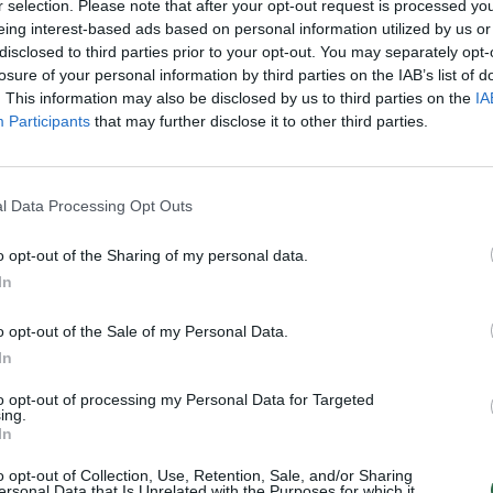
r selection. Please note that after your opt-out request is processed y
įsit
eing interest-based ads based on personal information utilized by us or
net
disclosed to third parties prior to your opt-out. You may separately opt-
losure of your personal information by third parties on the IAB’s list of
. This information may also be disclosed by us to third parties on the
IA
Visi įrašai
Participants
that may further disclose it to other third parties.
2:40
00:03:52
mai –
Liūdna vyresnio amžiaus dirbančiųjų
nenori:
kasdienybė – priekabiavimas, patyčios ir
l Data Processing Opt Outs
užgaulūs įvardžiai
o opt-out of the Sharing of my personal data.
Žinios
|
Lietuvos diena
In
o opt-out of the Sale of my Personal Data.
0:29
00:02:08
mas
Aukštaitijos pučiamųjų orkestras
In
3
Nyderlanduose apgynė čempionų vardą
to opt-out of processing my Personal Data for Targeted
Žinios
|
Lietuvos diena
ing.
In
o opt-out of Collection, Use, Retention, Sale, and/or Sharing
ersonal Data that Is Unrelated with the Purposes for which it