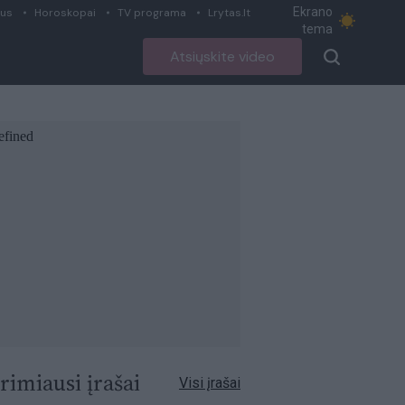
Ekrano
ius
Horoskopai
TV programa
Lrytas.lt
tema
Atsiųskite video
rimiausi įrašai
Visi įrašai