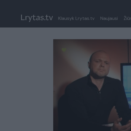
Klausyk Lrytas.tv
Naujausi
Žiū
Paremkite Ukrainą