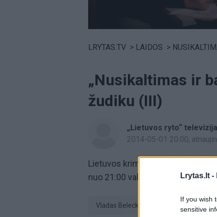
Volume
0%
LRYTAS.TV
>
LAIDOS
>
NUSIKALTIMAS I
„Nusikaltimas ir b
žudiku (III)
„Lietuvos ryto“ televizij
2014-05-01 20:00
, atnauj
Lietuvos kriminalines paslaptis su
Lrytas.lt -
nuo 21:00 val. per „Lietuvos ryto“ t
If you wish 
Vladas Beleckas
kunigas
sensitive in