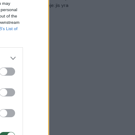
ou may
virtinti Ukrainos politikoje: jis yra
 personal
eisus
out of the
 downstream
Laidos
|
Nauja diena
B’s List of