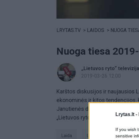
Volume
0%
LRYTAS.TV
>
LAIDOS
>
NUOGA TIES
Nuoga tiesa 2019
„Lietuvos ryto“ televizij
2019-03-26 12:00
Karštos diskusijos ir naujausios Li
ekonominės ir kitos tendencijos,
Janutienės diskusijų laidą
„Nuoga
Lrytas.lt -
„Lietuvos ryto“ televiziją.
If you wish 
laida
laida Nuoga tiesa
sensitive in