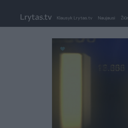
Klausyk Lrytas.tv
Naujausi
Žiū
Paremkite Ukrainą