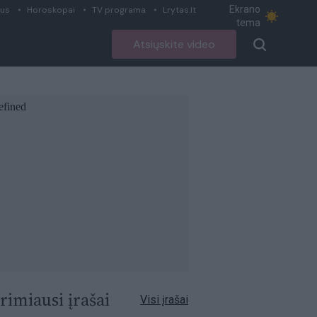
Ekrano
ius
Horoskopai
TV programa
Lrytas.lt
tema
Atsiųskite video
rimiausi įrašai
Visi įrašai