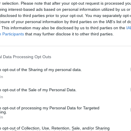
r selection. Please note that after your opt-out request is processed y
įsit
eing interest-based ads based on personal information utilized by us or
net
disclosed to third parties prior to your opt-out. You may separately opt-
losure of your personal information by third parties on the IAB’s list of
. This information may also be disclosed by us to third parties on the
IA
Visi įrašai
Participants
that may further disclose it to other third parties.
2:40
00:03:52
mai –
Liūdna vyresnio amžiaus dirbančiųjų
nenori:
l Data Processing Opt Outs
kasdienybė – priekabiavimas, patyčios ir
užgaulūs įvardžiai
o opt-out of the Sharing of my personal data.
Žinios
|
Lietuvos diena
In
o opt-out of the Sale of my Personal Data.
0:29
00:02:08
mas
Aukštaitijos pučiamųjų orkestras
In
3
Nyderlanduose apgynė čempionų vardą
to opt-out of processing my Personal Data for Targeted
Žinios
|
Lietuvos diena
ing.
In
o opt-out of Collection, Use, Retention, Sale, and/or Sharing