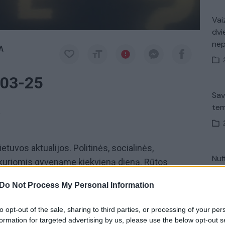
Vaiz
dvi
ne
A
-03-25
Sav
tem
a
etuvos aktualijos. Politinės, socialinės,
Nuf
 kuriomis gyvename kiekvieną dieną. Rūtos
Vak
 tiesa“
žiūrėkite pirmadieniais nuo 20:30 val. per
Do Not Process My Personal Information
to opt-out of the sale, sharing to third parties, or processing of your per
Nuoga tiesa
Rūta Janutienė
formation for targeted advertising by us, please use the below opt-out s
V. 