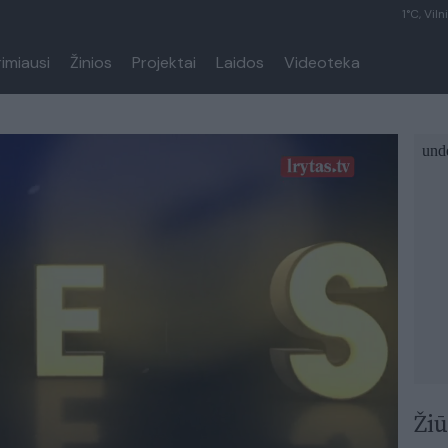
1°C, Viln
rimiausi
Žinios
Projektai
Laidos
Videoteka
Žiū