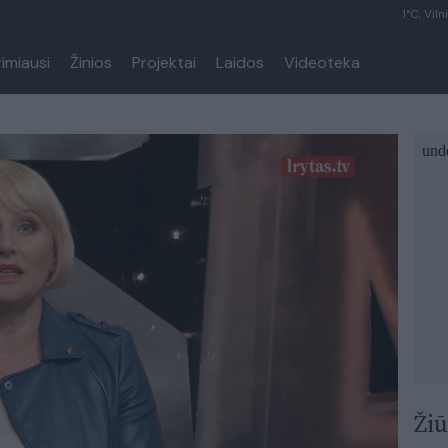
1°C, Viln
rimiausi
Žinios
Projektai
Laidos
Videoteka
Žiū