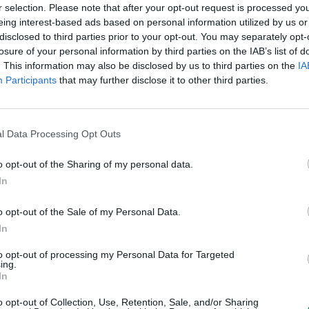
r selection. Please note that after your opt-out request is processed y
„Pa
eing interest-based ads based on personal information utilized by us or
jau
disclosed to third parties prior to your opt-out. You may separately opt-
Pru
losure of your personal information by third parties on the IAB’s list of
. This information may also be disclosed by us to third parties on the
IA
Visi įrašai
Participants
that may further disclose it to other third parties.
00:05:25
ko
K. Prunskienės brolis prisiminė jaudinančią
l Data Processing Opt Outs
akimirką prieš mirtį: „Tai buvo simbolinis
mūsų pagerbimo ženklas“
o opt-out of the Sharing of my personal data.
Žinios
|
Lietuvos diena
In
o opt-out of the Sale of my Personal Data.
3:01
00:03:41
ijos
Mėsainių mėgėjus kviečia nepražiopsoti
In
ojektui
festivalio Vilniuje: atskleidė populiariausią
paruošimo būdą
to opt-out of processing my Personal Data for Targeted
ing.
In
Žinios
|
Lietuvos diena
o opt-out of Collection, Use, Retention, Sale, and/or Sharing