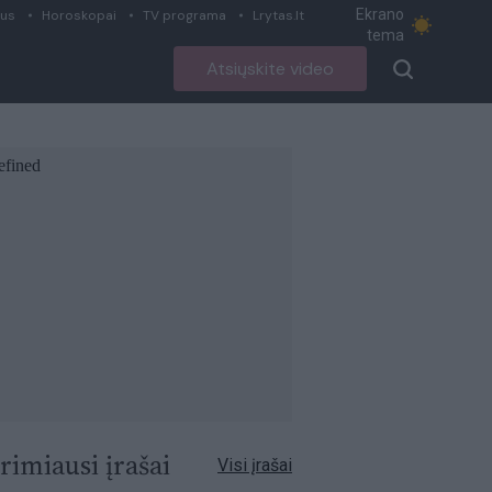
Ekrano
ius
Horoskopai
TV programa
Lrytas.lt
tema
Atsiųskite video
rimiausi įrašai
Visi įrašai