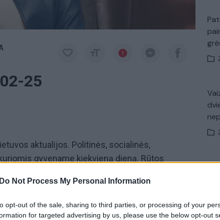
Pat
pai
gr
A
-02-25
Vaiz
dvi
a
ne
etuvos aktualijos. Politinės, socialinės,
 kuriomis gyvename kiekvieną dieną. Rūtos
Nuf
 tiesa“
žiūrėkite pirmadieniais nuo 20:30 val. per
Vak
Do Not Process My Personal Information
to opt-out of the sale, sharing to third parties, or processing of your per
Nuoga tiesa
Rūta Janutienė
formation for targeted advertising by us, please use the below opt-out s