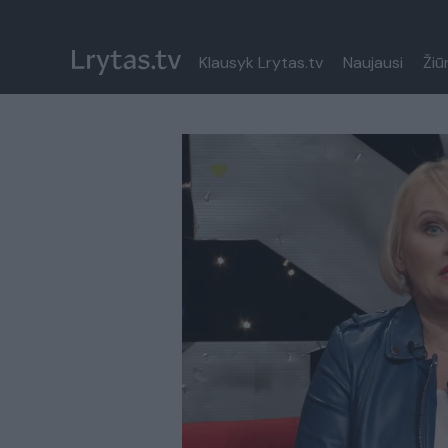
Klausyk Lrytas.tv
Naujausi
Žiū
Paremkite Ukrainą