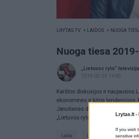
Volume
0%
LRYTAS.TV
>
LAIDOS
>
NUOGA TIES
Nuoga tiesa 2019
„Lietuvos ryto“ televizij
2019-02-26 14:00
Karštos diskusijos ir naujausios Li
ekonominės ir kitos tendencijos,
Janutienės diskusijų laidą
„Nuoga
Lrytas.lt -
„Lietuvos ryto“ televiziją.
If you wish 
laida
laida Nuoga tiesa
sensitive in