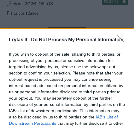
00:21:19
„Žinios“ 2026-08-08
Laidos
|
Žinios
Visi įrašai
Lrytas.lt -
Do Not Process My Personal Information
If you wish to opt-out of the sale, sharing to third parties, or
Žiūrimiausi įrašai
processing of your personal or sensitive information for
targeted advertising by us, please use the below opt-out
section to confirm your selection. Please note that after your
opt-out request is processed you may continue seeing
00:00:30
Vaizdai iš tragiškos avarijos Vilniaus r.: dviejų moterų ir
interest-based ads based on personal information utilized by
vaiko gyvybių išgelbėti nepavyko
us or personal information disclosed to third parties prior to
your opt-out. You may separately opt-out of the further
Žinios
|
Lietuvos diena
disclosure of your personal information by third parties on the
IAB’s list of downstream participants. This information may
also be disclosed by us to third parties on the
IAB’s List of
00:00:57
Savaitės vidurys nusimato karštas: temperatūra kils iki
Downstream Participants
that may further disclose it to other
32 laipsnių šilumos
third parties.