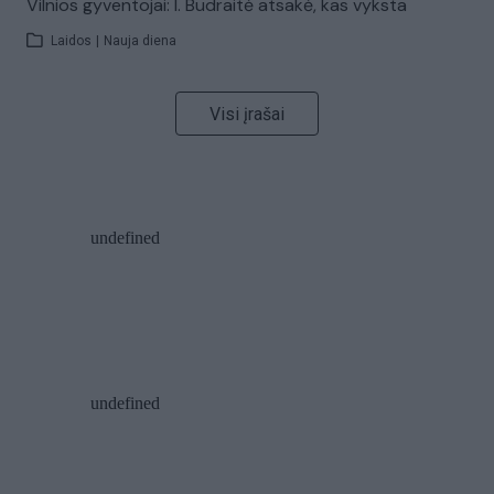
Vilnios gyventojai: I. Budraitė atsakė, kas vyksta
Laidos
|
Nauja diena
Visi įrašai