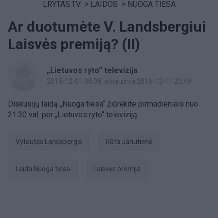
LRYTAS.TV
>
LAIDOS
>
NUOGA TIESA
Ar duotumėte V. Landsbergiui
Laisvės premiją? (II)
„Lietuvos ryto“ televizija
2015-12-01 08:08
, atnaujinta 2016-12-11 23:49
Diskusijų laidą „Nuoga tiesa“ žiūrėkite pirmadieniais nuo
21:30 val. per „Lietuvos ryto“ televiziją.
Vytautas Landsbergis
Rūta Janutienė
laida Nuoga tiesa
Laisvės premija