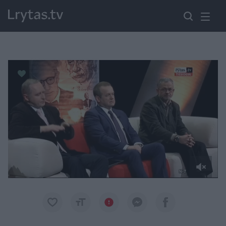
Paremkite Ukrainą