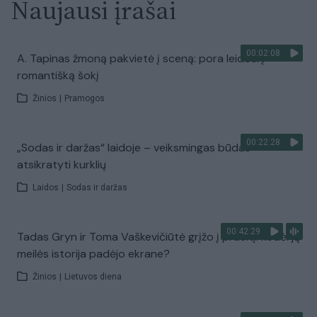
Naujausi įrašai
00:02:08
A. Tapinas žmoną pakvietė į sceną: pora leidosi į
romantišką šokį
Žinios
|
Pramogos
00:22:28
„Sodas ir daržas“ laidoje – veiksmingas būdas
atsikratyti kurklių
Laidos
|
Sodas ir daržas
00:42:29
Tadas Gryn ir Toma Vaškevičiūtė grįžo į praeitį: kodėl jų
meilės istorija padėjo ekrane?
Žinios
|
Lietuvos diena