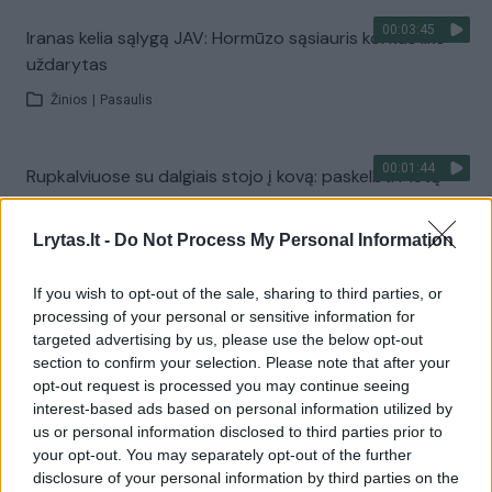
00:03:45
Iranas kelia sąlygą JAV: Hormūzo sąsiauris kol kas liks
uždarytas
Žinios
|
Pasaulis
00:01:44
Rupkalviuose su dalgiais stojo į kovą: paskelbti Metų
šienpjoviai
Lrytas.lt -
Žinios
|
Lietuvos diena
Do Not Process My Personal Information
If you wish to opt-out of the sale, sharing to third parties, or
Visi įrašai
processing of your personal or sensitive information for
targeted advertising by us, please use the below opt-out
section to confirm your selection. Please note that after your
opt-out request is processed you may continue seeing
Žiūrimiausi įrašai
interest-based ads based on personal information utilized by
us or personal information disclosed to third parties prior to
your opt-out. You may separately opt-out of the further
disclosure of your personal information by third parties on the
00:00:30