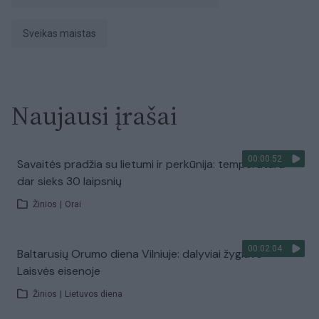
sveikas maistas
Naujausi įrašai
00:00:52
Savaitės pradžia su lietumi ir perkūnija: temperatūra
dar sieks 30 laipsnių
Žinios
|
Orai
00:02:04
Baltarusių Orumo diena Vilniuje: dalyviai žygiavo
Laisvės eisenoje
Žinios
|
Lietuvos diena