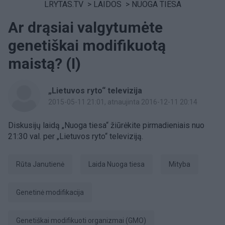
LRYTAS.TV
>
LAIDOS
>
NUOGA TIESA
Ar drąsiai valgytumėte
genetiškai modifikuotą
maistą? (I)
„Lietuvos ryto“ televizija
2015-05-11 21:01
, atnaujinta 2016-12-11 20:14
Diskusijų laidą „Nuoga tiesa“ žiūrėkite pirmadieniais nuo
21:30 val. per „Lietuvos ryto“ televiziją.
Rūta Janutienė
laida Nuoga tiesa
Mityba
genetinė modifikacija
genetiškai modifikuoti organizmai (GMO)