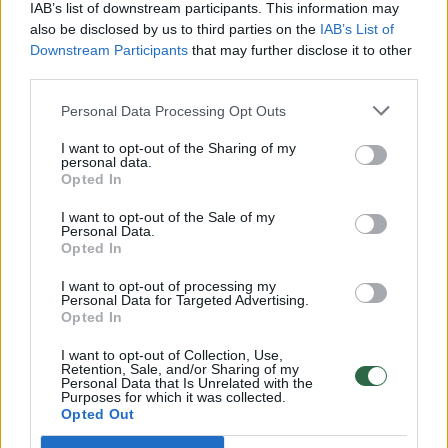
Vaizdai iš tragiškos avarijos Vilniaus r.: dviejų moterų ir
IAB’s list of downstream participants. This information may
vaiko gyvybių išgelbėti nepavyko
also be disclosed by us to third parties on the
IAB’s List of
Downstream Participants
that may further disclose it to other
Žinios
|
Lietuvos diena
third parties.
Personal Data Processing Opt Outs
00:00:57
Savaitės vidurys nusimato karštas: temperatūra kils iki
I want to opt-out of the Sharing of my
32 laipsnių šilumos
personal data.
Opted In
Žinios
|
Orai
I want to opt-out of the Sale of my
Personal Data.
Opted In
00:15:54
V. Zalužno pasisakymą laiko bandymu įsitvirtinti
Ukrainos politikoje: jis yra neteisus
I want to opt-out of processing my
Personal Data for Targeted Advertising.
Laidos
|
Nauja diena
Opted In
I want to opt-out of Collection, Use,
Retention, Sale, and/or Sharing of my
00:00:57
Sinoptikai atsakė, kokiais orais užbaigsime darbo
Personal Data that Is Unrelated with the
Purposes for which it was collected.
savaitę: karščiai atsitrauks
Opted Out
Žinios
|
Orai