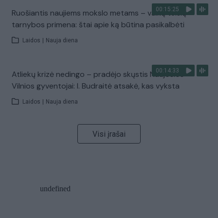
00:15:25
Ruošiantis naujiems mokslo metams – vaikų teisių
tarnybos primena: štai apie ką būtina pasikalbėti
Laidos
|
Nauja diena
00:14:33
Atliekų krizė nedingo – pradėjo skųstis Naujosios
Vilnios gyventojai: I. Budraitė atsakė, kas vyksta
Laidos
|
Nauja diena
Visi įrašai