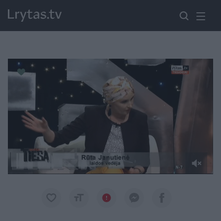
Paremkite Ukrainą