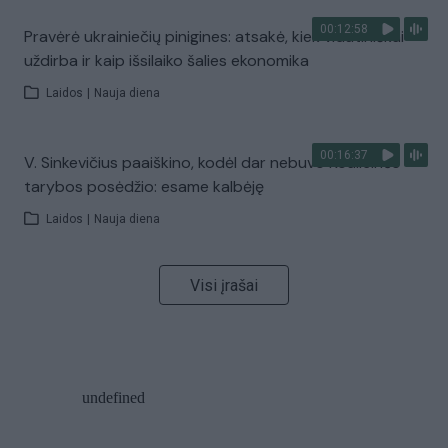
00:12:58
Pravėrė ukrainiečių pinigines: atsakė, kiek vidutiniškai
uždirba ir kaip išsilaiko šalies ekonomika
Laidos
|
Nauja diena
00:16:37
V. Sinkevičius paaiškino, kodėl dar nebuvo Koalicinės
tarybos posėdžio: esame kalbėję
Laidos
|
Nauja diena
Visi įrašai