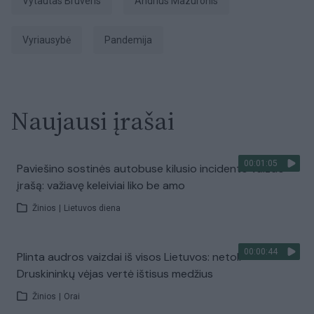
Vytautas Bruveris
Andrius Mazuronis
Vyriausybė
pandemija
Naujausi įrašai
00:01:05
Paviešino sostinės autobuse kilusio incidento vaizdo
įrašą: važiavę keleiviai liko be amo
Žinios
|
Lietuvos diena
00:00:44
Plinta audros vaizdai iš visos Lietuvos: netoli
Druskininkų vėjas vertė ištisus medžius
Žinios
|
Orai