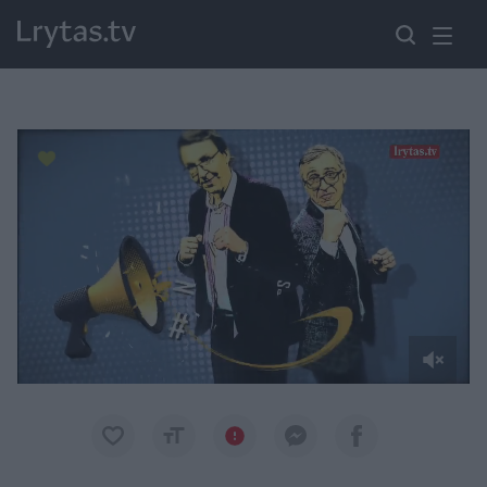
Paremkite Ukrainą