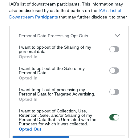
00:00:30
Vaizdai iš tragiškos avarijos Vilniaus r.: dviejų moterų ir
IAB’s list of downstream participants. This information may
vaiko gyvybių išgelbėti nepavyko
also be disclosed by us to third parties on the
IAB’s List of
Downstream Participants
that may further disclose it to other
Žinios
|
Lietuvos diena
third parties.
Personal Data Processing Opt Outs
00:00:57
Savaitės vidurys nusimato karštas: temperatūra kils iki
I want to opt-out of the Sharing of my
32 laipsnių šilumos
personal data.
Opted In
Žinios
|
Orai
I want to opt-out of the Sale of my
Personal Data.
Opted In
00:00:59
Nufilmavo, kaip patvino Vilniaus Vakarinis aplinkkelis:
vaizdas pribloškia
I want to opt-out of processing my
Personal Data for Targeted Advertising.
Žinios
Opted In
|
Lietuvos diena
I want to opt-out of Collection, Use,
Retention, Sale, and/or Sharing of my
00:00:55
Avarija Vilniuje: į stotelę įsirėžęs automobilis sužalojo
Personal Data that Is Unrelated with the
Purposes for which it was collected.
dvi moteris
Opted Out
Žinios
|
Lietuvos diena