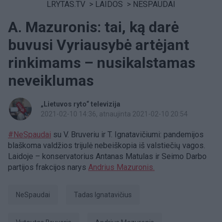
LRYTAS.TV
>
LAIDOS
>
NESPAUDAI
A. Mazuronis: tai, ką darė
buvusi Vyriausybė artėjant
rinkimams – nusikalstamas
neveiklumas
„Lietuvos ryto“ televizija
2021-02-10 14:36
, atnaujinta 2021-02-10 20:54
#NeSpaudai
su V. Bruveriu ir T. Ignatavičiumi: pandemijos
blaškoma valdžios trijulė nebeiškopia iš valstiečių vagos.
Laidoje – konservatorius Antanas Matulas ir Seimo Darbo
partijos frakcijos narys
Andrius Mazuronis.
NeSpaudai
Tadas Ignatavičius