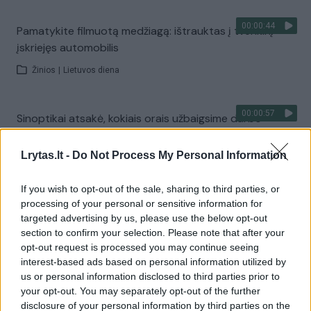
00:00:44
Pamatykite filmuotą medžiagą: ištrauktas į tvenkinį
įskriejęs automobilis
Žinios
|
Lietuvos diena
00:00:57
Sinoptikai atsakė, kokiais orais užbaigsime darbo
savaitę: karščiai atsitrauks
Lrytas.lt -
Do Not Process My Personal Information
Žinios
|
Orai
If you wish to opt-out of the sale, sharing to third parties, or
Visi įrašai
processing of your personal or sensitive information for
targeted advertising by us, please use the below opt-out
section to confirm your selection. Please note that after your
opt-out request is processed you may continue seeing
Žiūrimiausi įrašai
interest-based ads based on personal information utilized by
us or personal information disclosed to third parties prior to
your opt-out. You may separately opt-out of the further
disclosure of your personal information by third parties on the