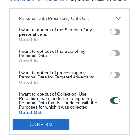
Savaitės vidurys nusimato karštas: temperatūra kils iki
third parties.
32 laipsnių šilumos
Žinios
|
Orai
Personal Data Processing Opt Outs
I want to opt-out of the Sharing of my
personal data.
00:15:54
V. Zalužno pasisakymą laiko bandymu įsitvirtinti
Opted In
Ukrainos politikoje: jis yra neteisus
I want to opt-out of the Sale of my
Personal Data.
Laidos
|
Nauja diena
Opted In
I want to opt-out of processing my
00:05:25
Personal Data for Targeted Advertising.
K. Prunskienės brolis prisiminė jaudinančią akimirką
Opted In
prieš mirtį: „Tai buvo simbolinis mūsų pagerbimo
ženklas“
I want to opt-out of Collection, Use,
Retention, Sale, and/or Sharing of my
Personal Data that Is Unrelated with the
Žinios
|
Lietuvos diena
Purposes for which it was collected.
Opted Out
Visi įrašai
CONFIRM