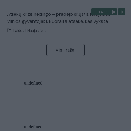
00:14:33
Atliekų krizė nedingo – pradėjo skųstis Naujosios
Vilnios gyventojai: I. Budraitė atsakė, kas vyksta
Laidos
|
Nauja diena
Visi įrašai