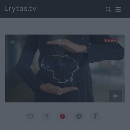
Paremkite Ukrainą