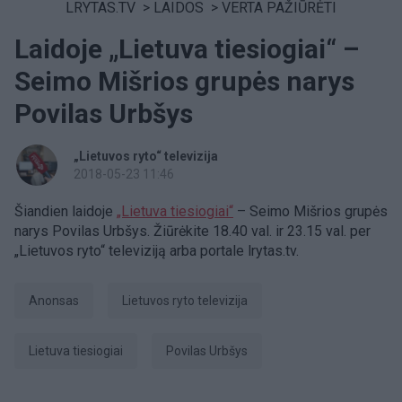
LRYTAS.TV
>
LAIDOS
>
VERTA PAŽIŪRĖTI
Laidoje „Lietuva tiesiogiai“ –
Seimo Mišrios grupės narys
Povilas Urbšys
„Lietuvos ryto“ televizija
2018-05-23 11:46
Šiandien laidoje
„Lietuva tiesiogiai“
– Seimo Mišrios grupės
narys Povilas Urbšys. Žiūrėkite 18.40 val. ir 23.15 val. per
„Lietuvos ryto“ televiziją arba portale lrytas.tv.
anonsas
Lietuvos ryto televizija
Lietuva tiesiogiai
Povilas Urbšys