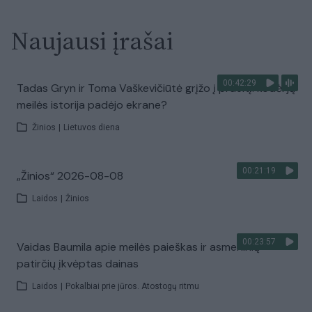
Naujausi įrašai
00:42:29
Tadas Gryn ir Toma Vaškevičiūtė grįžo į praeitį: kodėl jų
meilės istorija padėjo ekrane?
Žinios
|
Lietuvos diena
00:21:19
„Žinios“ 2026-08-08
Laidos
|
Žinios
00:23:57
Vaidas Baumila apie meilės paieškas ir asmeninių
patirčių įkvėptas dainas
Laidos
|
Pokalbiai prie jūros. Atostogų ritmu