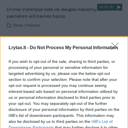
00:00:40
Dronai Vokietijoje kelia vis daugiau klausimų: du
pastebėti virš karinės bazės
Žinios
|
Pasaulis
Visi įrašai
Lrytas.lt -
Do Not Process My Personal Information
If you wish to opt-out of the sale, sharing to third parties, or
processing of your personal or sensitive information for
Žiūrimiausi įrašai
targeted advertising by us, please use the below opt-out
section to confirm your selection. Please note that after your
opt-out request is processed you may continue seeing
00:00:30
Vaizdai iš tragiškos avarijos Vilniaus r.: dviejų moterų ir
interest-based ads based on personal information utilized by
us or personal information disclosed to third parties prior to
vaiko gyvybių išgelbėti nepavyko
your opt-out. You may separately opt-out of the further
Žinios
|
Lietuvos diena
disclosure of your personal information by third parties on the
IAB’s list of downstream participants. This information may
also be disclosed by us to third parties on the
IAB’s List of
00:00:57
Downstream Participants
that may further disclose it to other