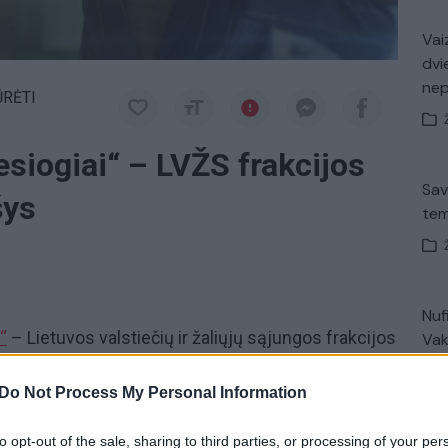
Vaiz
dvi
ne
ŪRĖTI
iesiogiai“ – LVŽS frakcijos
Sav
šys
tem
Nuf
“
– Lietuvos valstiečių ir žaliųjų sąjungos frakcijos
Vak
0 val. ir 23.15 val. per „Lietuvos ryto“ televiziją
Do Not Process My Personal Information
Avar
to opt-out of the sale, sharing to third parties, or processing of your per