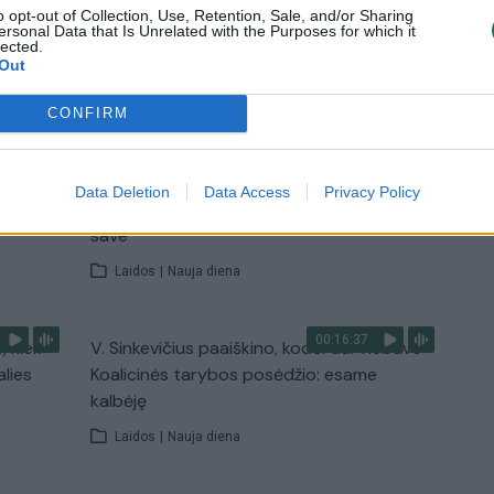
Žinios
|
Orai
o opt-out of Collection, Use, Retention, Sale, and/or Sharing
ersonal Data that Is Unrelated with the Purposes for which it
lected.
Out
TV
Visi įrašai
CONFIRM
00:11:27
nio
Lietuvos pasiruošimą pavojams neigiamai
Data Deletion
Data Access
Privacy Policy
narė?
vertinantis šaulys: nustokime apgaudinėti
save
Laidos
|
Nauja diena
00:16:37
, kiek
V. Sinkevičius paaiškino, kodėl dar nebuvo
alies
Koalicinės tarybos posėdžio: esame
kalbėję
Laidos
|
Nauja diena