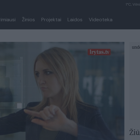
1°C, Viln
rimiausi
Žinios
Projektai
Laidos
Videoteka
Žiū