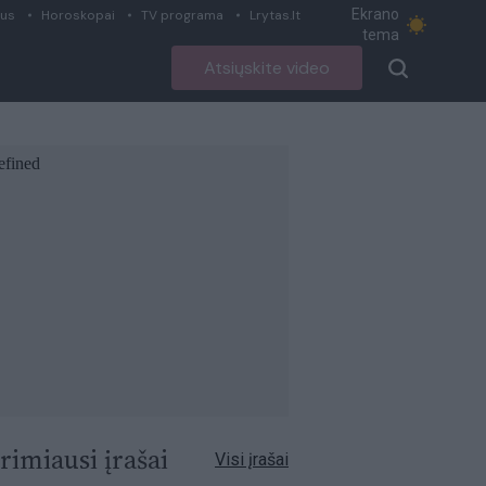
Ekrano
ius
Horoskopai
TV programa
Lrytas.lt
tema
Atsiųskite video
rimiausi įrašai
Visi įrašai