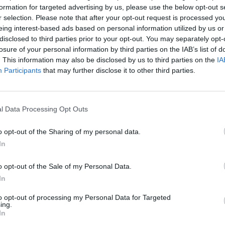
Lietuva tiesiogiai
formation for targeted advertising by us, please use the below opt-out s
aut
r selection. Please note that after your opt-out request is processed y
eing interest-based ads based on personal information utilized by us or
ŽS)
Povilas Urbšys
disclosed to third parties prior to your opt-out. You may separately opt-
losure of your personal information by third parties on the IAB’s list of
. This information may also be disclosed by us to third parties on the
IA
Participants
that may further disclose it to other third parties.
Visi įrašai
l Data Processing Opt Outs
1:05
00:00:44
Plinta audros vaizdai iš visos Lietuvos:
o opt-out of the Sharing of my personal data.
iai liko
netoli Druskininkų vėjas vertė ištisus
In
medžius
Žinios
|
Orai
o opt-out of the Sale of my Personal Data.
In
0:44
00:00:57
auktas
Sinoptikai atsakė, kokiais orais užbaigsime
to opt-out of processing my Personal Data for Targeted
ing.
darbo savaitę: karščiai atsitrauks
In