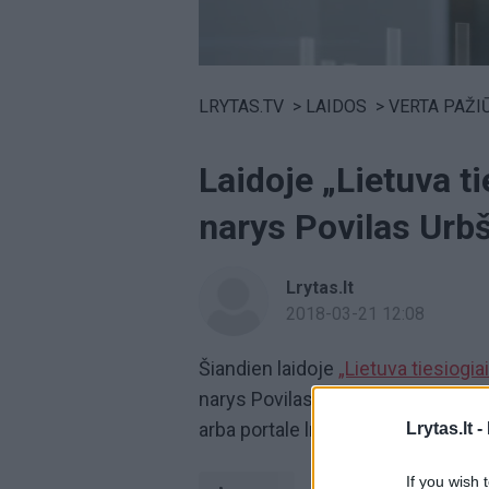
Volume
0%
LRYTAS.TV
>
LAIDOS
>
VERTA PAŽI
Laidoje „Lietuva t
narys Povilas Urb
Lrytas.lt
2018-03-21 12:08
Šiandien laidoje
„Lietuva tiesiogiai
narys Povilas Urbšys. Žiūrėkite 18.4
arba portale lrytas.tv.
Lrytas.lt -
If you wish 