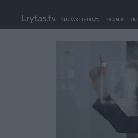
Klausyk Lrytas.tv
Naujausi
Žiū
Paremkite Ukrainą