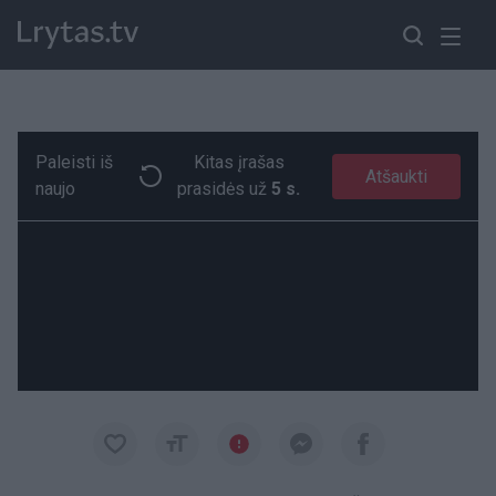
Paleisti iš
Kitas įrašas
Laidoje „Lietuva tiesiogiai“ - LVŽS frakcijos narys Povilas Urbšys
Paremkite Ukrainą
Atšaukti
naujo
prasidės už
5 s.
00:17
00:17