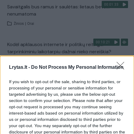
00:01:33
Savaitgalis bus ramus ir saulėtas: lietaus beveik
nenumatoma
Žinios
|
Orai
00:10:21
Kodėl apklausos internete ir politikų reitingai
tarprinkiminiu laikotarpiu dažnai nieko nereiškia?
Laidos
|
Informacinis skydas
Lrytas.lt -
Do Not Process My Personal Information
Visi įrašai
If you wish to opt-out of the sale, sharing to third parties, or
processing of your personal or sensitive information for
targeted advertising by us, please use the below opt-out
section to confirm your selection. Please note that after your
Žiūrimiausi įrašai
opt-out request is processed you may continue seeing
interest-based ads based on personal information utilized by
us or personal information disclosed to third parties prior to
your opt-out. You may separately opt-out of the further
00:00:30
Vaizdai iš tragiškos avarijos Vilniaus r.: dviejų moterų ir
disclosure of your personal information by third parties on the