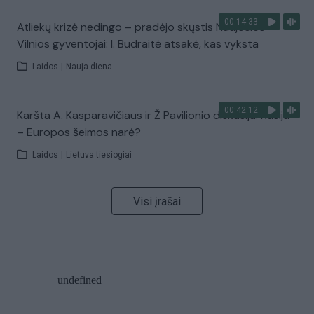
00:14:33
Atliekų krizė nedingo – pradėjo skųstis Naujosios
Vilnios gyventojai: I. Budraitė atsakė, kas vyksta
Laidos
|
Nauja diena
00:42:12
Karšta A. Kasparavičiaus ir Ž Pavilionio diskusija: Rusija
– Europos šeimos narė?
Laidos
|
Lietuva tiesiogiai
Visi įrašai