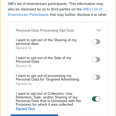
vaiko gyvybių išgelbėti nepavyko
IAB’s list of downstream participants. This information may
also be disclosed by us to third parties on the
IAB’s List of
Žinios
|
Lietuvos diena
Downstream Participants
that may further disclose it to other
third parties.
00:00:57
Savaitės vidurys nusimato karštas: temperatūra kils iki
Personal Data Processing Opt Outs
32 laipsnių šilumos
I want to opt-out of the Sharing of my
personal data.
Žinios
|
Orai
Opted In
I want to opt-out of the Sale of my
00:00:59
Personal Data.
Nufilmavo, kaip patvino Vilniaus Vakarinis aplinkkelis:
Opted In
vaizdas pribloškia
I want to opt-out of processing my
Žinios
|
Lietuvos diena
Personal Data for Targeted Advertising.
Opted In
I want to opt-out of Collection, Use,
00:05:25
K. Prunskienės brolis prisiminė jaudinančią akimirką
Retention, Sale, and/or Sharing of my
Personal Data that Is Unrelated with the
prieš mirtį: „Tai buvo simbolinis mūsų pagerbimo
Purposes for which it was collected.
ženklas“
Opted Out