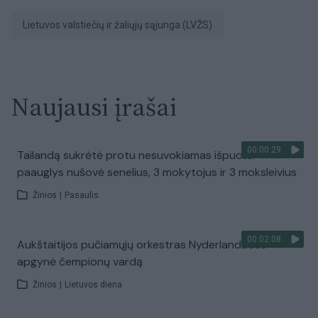
Lietuvos valstiečių ir žaliųjų sąjunga (LVŽS)
Naujausi įrašai
00:00:29
Tailandą sukrėtė protu nesuvokiamas išpuolis:
paauglys nušovė senelius, 3 mokytojus ir 3 moksleivius
Žinios
|
Pasaulis
00:02:08
Aukštaitijos pučiamųjų orkestras Nyderlanduose
apgynė čempionų vardą
Žinios
|
Lietuvos diena