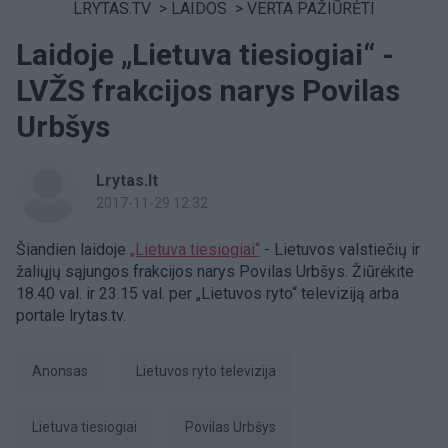
LRYTAS.TV
>
LAIDOS
>
VERTA PAŽIŪRĖTI
Laidoje „Lietuva tiesiogiai“ -
LVŽS frakcijos narys Povilas
Urbšys
Lrytas.lt
2017-11-29 12:32
Šiandien laidoje
„Lietuva tiesiogiai“
- Lietuvos valstiečių ir
žaliųjų sąjungos frakcijos narys Povilas Urbšys. Žiūrėkite
18.40 val. ir 23.15 val. per „Lietuvos ryto“ televiziją arba
portale lrytas.tv.
anonsas
Lietuvos ryto televizija
Lietuva tiesiogiai
Povilas Urbšys