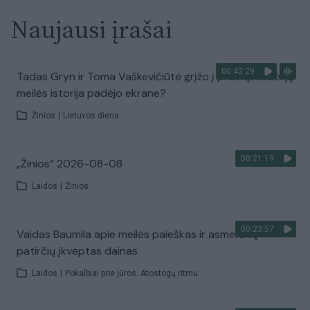
Naujausi įrašai
00:42:29
Tadas Gryn ir Toma Vaškevičiūtė grįžo į praeitį: kodėl jų
meilės istorija padėjo ekrane?
Žinios
|
Lietuvos diena
00:21:19
„Žinios“ 2026-08-08
Laidos
|
Žinios
00:23:57
Vaidas Baumila apie meilės paieškas ir asmeninių
patirčių įkvėptas dainas
Laidos
|
Pokalbiai prie jūros. Atostogų ritmu