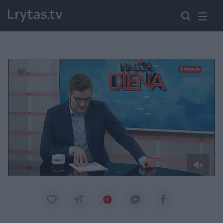
Paremkite Ukrainą