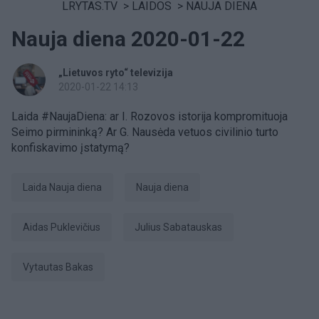
LRYTAS.TV
>
LAIDOS
>
NAUJA DIENA
Nauja diena 2020-01-22
„Lietuvos ryto“ televizija
2020-01-22 14:13
Laida #NaujaDiena: ar I. Rozovos istorija kompromituoja
Seimo pirmininką? Ar G. Nausėda vetuos civilinio turto
konfiskavimo įstatymą?
laida Nauja diena
Nauja diena
Aidas Puklevičius
Julius Sabatauskas
Vytautas Bakas