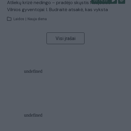
00:14:33
Atliekų krizė nedingo – pradėjo skųstis Naujosios
Vilnios gyventojai: I. Budraitė atsakė, kas vyksta
Laidos
|
Nauja diena
Visi įrašai