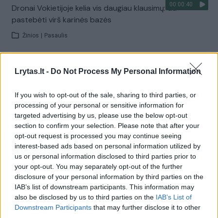
00:00:40
Dronai Vokietijoje kelia vis daugiau klausimų: du
pastebėti virš karinės bazės
Žinios
|
Pasaulis
Visi įrašai
Lrytas.lt -
Do Not Process My Personal Information
If you wish to opt-out of the sale, sharing to third parties, or
processing of your personal or sensitive information for
Žiūrimiausi įrašai
targeted advertising by us, please use the below opt-out
section to confirm your selection. Please note that after your
opt-out request is processed you may continue seeing
interest-based ads based on personal information utilized by
00:00:30
Vaizdai iš tragiškos avarijos Vilniaus r.: dviejų moterų ir
us or personal information disclosed to third parties prior to
vaiko gyvybių išgelbėti nepavyko
your opt-out. You may separately opt-out of the further
disclosure of your personal information by third parties on the
Žinios
|
Lietuvos diena
IAB’s list of downstream participants. This information may
also be disclosed by us to third parties on the
IAB’s List of
Downstream Participants
that may further disclose it to other
00:00:57
Savaitės vidurys nusimato karštas: temperatūra kils iki
third parties.