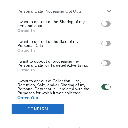
32 laipsnių šilumos
Personal Data Processing Opt Outs
Žinios
|
Orai
I want to opt-out of the Sharing of my
personal data.
00:15:54
Opted In
V. Zalužno pasisakymą laiko bandymu įsitvirtinti
Ukrainos politikoje: jis yra neteisus
I want to opt-out of the Sale of my
Personal Data.
Laidos
|
Nauja diena
Opted In
I want to opt-out of processing my
Personal Data for Targeted Advertising.
00:00:59
Nufilmavo, kaip patvino Vilniaus Vakarinis aplinkkelis:
Opted In
vaizdas pribloškia
I want to opt-out of Collection, Use,
Žinios
|
Lietuvos diena
Retention, Sale, and/or Sharing of my
Personal Data that Is Unrelated with the
Purposes for which it was collected.
Opted Out
Visi įrašai
CONFIRM