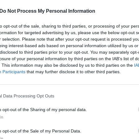
Do Not Process My Personal Information
to opt-out of the sale, sharing to third parties, or processing of your per
formation for targeted advertising by us, please use the below opt-out s
r selection. Please note that after your opt-out request is processed y
eing interest-based ads based on personal information utilized by us or
disclosed to third parties prior to your opt-out. You may separately opt-
losure of your personal information by third parties on the IAB’s list of
. This information may also be disclosed by us to third parties on the
IA
Participants
that may further disclose it to other third parties.
00:21:54
00:23
ūnai 2021-05-23
Mūsų gyvūnai 2021-05-16
Mūsų gyvūnai
Laidos
|
Mūsų gyvūnai
l Data Processing Opt Outs
o opt-out of the Sharing of my personal data.
00:23:47
00:21
ūnai 2021-05-02
Mūsų gyvūnai 2021-04-25
In
Mūsų gyvūnai
Laidos
|
Mūsų gyvūnai
o opt-out of the Sale of my Personal Data.
In