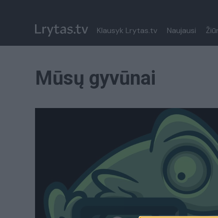
Klausyk Lrytas.tv
Naujausi
Žiū
Mūsų gyvūnai