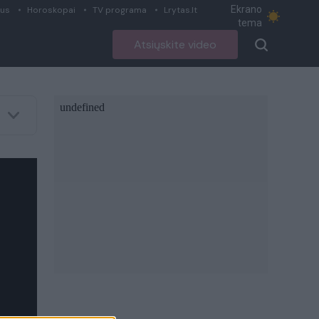
Ekrano
ius
Horoskopai
TV programa
Lrytas.lt
tema
Atsiųskite video