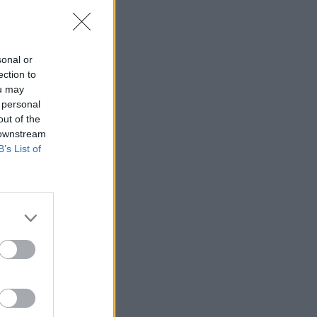
sonal or
ection to
ou may
 personal
out of the
 downstream
B’s List of
:31
:27