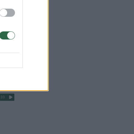
:30
:15
:42
:33