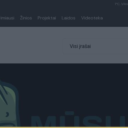
1°C, Viln
rimiausi
Žinios
Projektai
Laidos
Videoteka
Visi įrašai