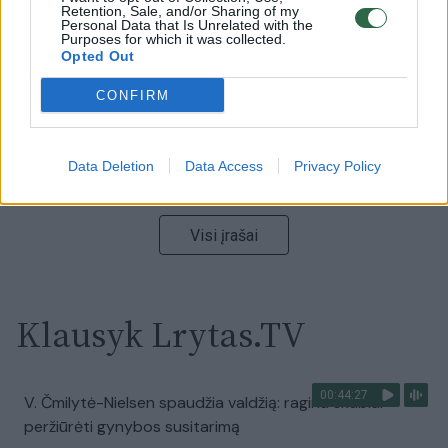
Ukrainos politikoje: jis yra neteisus
Retention, Sale, and/or Sharing of my
Personal Data that Is Unrelated with the
Purposes for which it was collected.
Laidos
|
Nauja diena
Opted Out
CONFIRM
00:00:57
Sinoptikai atsakė, kokiais orais užbaigsime darbo
savaitę: karščiai atsitrauks
Data Deletion
Data Access
Privacy Policy
Žinios
|
Orai
Visi įrašai
Klausyk Lrytas.TV
00:44:27
V. Čmilytė-Nielsen spaudžia valdžią: ragina skubiai
peržiūrėti gynybos susitarimą