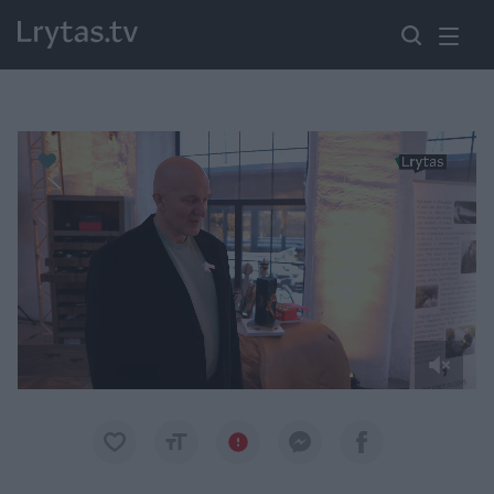
Paremkite Ukrainą