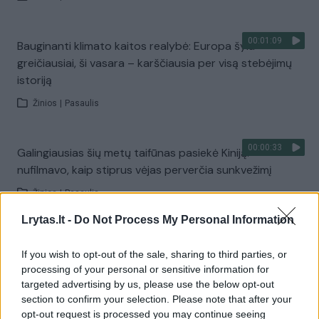
00:01:09
Bauginanti klimato kaitos realybė: Europa šyla
greičiausiai, ši vasara – karščiausia per visą stebėjimų
istoriją
Žinios
|
Pasaulis
00:00:33
Galingiausias šių metų taifūnas pasiekė Kiniją:
nufilmavo, kaip stiprus vėjas perverčia sunkvežimį
Žinios
|
Pasaulis
Lrytas.lt -
Do Not Process My Personal Information
00:44:27
V. Čmilytė-Nielsen spaudžia valdžią: ragina skubiai
If you wish to opt-out of the sale, sharing to third parties, or
peržiūrėti gynybos susitarimą
processing of your personal or sensitive information for
Laidos
|
ELTA savaitė
targeted advertising by us, please use the below opt-out
section to confirm your selection. Please note that after your
opt-out request is processed you may continue seeing