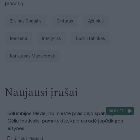
procesą.
Žilvinas Grigaitis
Gintaras
ąžuolas
Mediena
Interjeras
Dūmų fabrikas
konkursas Mano erdvė
Naujausi įrašai
00:01:02
Kolumbijos Medeljino mieste prasidėjo spalvingasis
Gėlių festivalis: pamatykite, kaip atrodė įspūdingos
eitynės
Žinios
|
Pasaulis