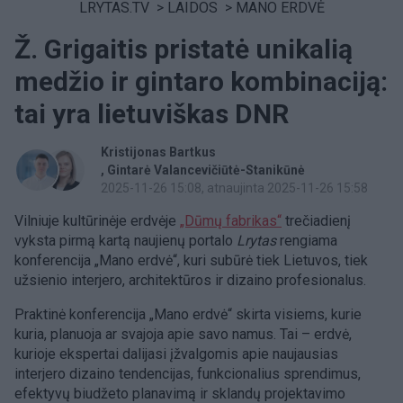
LRYTAS.TV
>
LAIDOS
>
MANO ERDVĖ
Ž. Grigaitis pristatė unikalią
medžio ir gintaro kombinaciją:
tai yra lietuviškas DNR
Kristijonas Bartkus
Gintarė Valancevičiūtė-Stanikūnė
2025-11-26 15:08
, atnaujinta 2025-11-26 15:58
Vilniuje kultūrinėje erdvėje
„Dūmų fabrikas“
trečiadienį
vyksta pirmą kartą naujienų portalo
Lrytas
rengiama
konferencija „Mano erdvė“, kuri subūrė tiek Lietuvos, tiek
užsienio interjero, architektūros ir dizaino profesionalus.
Praktinė konferencija „Mano erdvė“ skirta visiems, kurie
kuria, planuoja ar svajoja apie savo namus. Tai – erdvė,
kurioje ekspertai dalijasi įžvalgomis apie naujausias
interjero dizaino tendencijas, funkcionalius sprendimus,
efektyvų biudžeto planavimą ir sklandų projektavimo