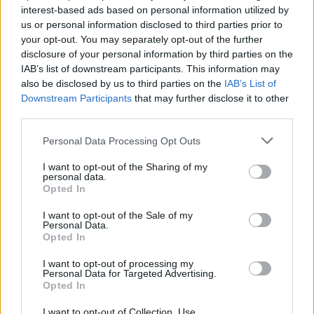
Visi įrašai
interest-based ads based on personal information utilized by
us or personal information disclosed to third parties prior to
your opt-out. You may separately opt-out of the further
disclosure of your personal information by third parties on the
Žiūrimiausi įrašai
IAB’s list of downstream participants. This information may
also be disclosed by us to third parties on the
IAB’s List of
Downstream Participants
that may further disclose it to other
third parties.
00:00:30
Vaizdai iš tragiškos avarijos Vilniaus r.: dviejų moterų ir
Personal Data Processing Opt Outs
vaiko gyvybių išgelbėti nepavyko
I want to opt-out of the Sharing of my
Žinios
|
Lietuvos diena
personal data.
Opted In
00:00:57
Savaitės vidurys nusimato karštas: temperatūra kils iki
I want to opt-out of the Sale of my
Personal Data.
32 laipsnių šilumos
Opted In
Žinios
|
Orai
I want to opt-out of processing my
Personal Data for Targeted Advertising.
Opted In
00:15:54
V. Zalužno pasisakymą laiko bandymu įsitvirtinti
I want to opt-out of Collection, Use,