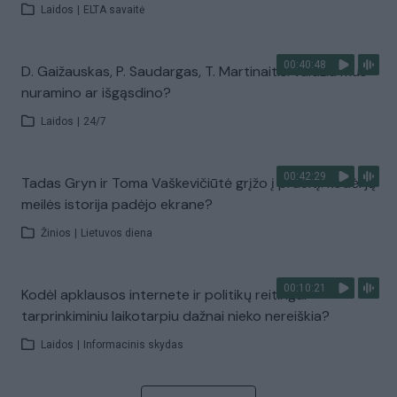
Laidos
|
ELTA savaitė
00:40:48
D. Gaižauskas, P. Saudargas, T. Martinaitis: valdžia mus
nuramino ar išgąsdino?
Laidos
|
24/7
00:42:29
Tadas Gryn ir Toma Vaškevičiūtė grįžo į praeitį: kodėl jų
meilės istorija padėjo ekrane?
Žinios
|
Lietuvos diena
00:10:21
Kodėl apklausos internete ir politikų reitingai
tarprinkiminiu laikotarpiu dažnai nieko nereiškia?
Laidos
|
Informacinis skydas