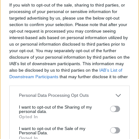
If you wish to opt-out of the sale, sharing to third parties, or
00:41:28
Žilvinas Grigaitis atsivėrė apie sunkią ligą: „Man buvo
processing of your personal or sensitive information for
šokas“
targeted advertising by us, please use the below opt-out
section to confirm your selection. Please note that after your
Laidos
|
Adomo obuolys
opt-out request is processed you may continue seeing
interest-based ads based on personal information utilized by
us or personal information disclosed to third parties prior to
00:04:20
Sunkios ligos užkluptas Ž. Grigaitis įspėjo visus:
your opt-out. You may separately opt-out of the further
simptomai pajuntami labai vėlai
disclosure of your personal information by third parties on the
IAB’s list of downstream participants. This information may
Žinios
|
Gyvenimo būdas
also be disclosed by us to third parties on the
IAB’s List of
Downstream Participants
that may further disclose it to other
third parties.
00:00:40
G. Drukteinis apie Ž. Grigaičio santuoką: „Nėra taip,
kaip įsivaizduojate“
Personal Data Processing Opt Outs
Žinios
|
Pramogos
I want to opt-out of the Sharing of my
personal data.
Opted In
00:05:31
Žilvinas Grigaitis papasakojo, kaip kovoja su
I want to opt-out of the Sale of my
papildomais kilogramais
Personal Data.
Opted In