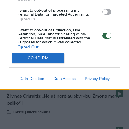
Žinios
|
Pramogos
I want to opt-out of processing my
Personal Data for Targeted Advertising.
Opted In
00:01:12
Žilvinas Grigaitis: „Australijoje 1 moteriai tenka 6 vyrai.
Ištekėjimo tikimybė 99,9%“
I want to opt-out of Collection, Use,
Retention, Sale, and/or Sharing of my
Personal Data that Is Unrelated with the
Žinios
|
Gyvenimo būdas
Purposes for which it was collected.
Opted Out
CONFIRM
Studentų lūpomis kalba tiesa: Žilviną Grigaitį išlaiko
žmona!
Žinios
|
Nulis
Data Deletion
Data Access
Privacy Policy
Žilvinas Grigaitis: „Ne aš norėjau skyrybų. Žmona mane
paliko“ I
Laidos
|
Kitoks pokalbis