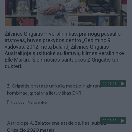
Žilvinas Grigaitis – verslininkas,
pramogų pasaulio
atstovas, buvęs prekybos centro „
Gedimino 9
“
vadovas. 2012 metų balandį Žilvinas Grigaitis
Australijoje susituokė su lietuvių kilmės verslininke
Elle Martin
. Iš pirmosios santuokos Ž.Grigaitis turi
dukterį.
00:01:28
Ž. Grigaitis pristatė unikalią medžio ir gintaro
kombinaciją: tai yra lietuviškas DNR
Laidos
|
Mano erdvė
00:03:50
Astrologė A. Zalatorienė atskleidė, kas laukia Ž.
Grigaičio 2020 metais