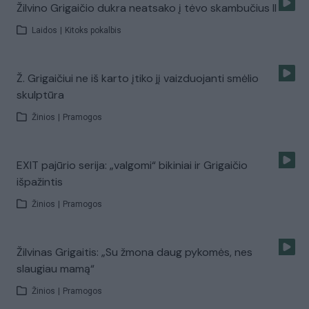
Žilvino Grigaičio dukra neatsako į tėvo skambučius II
Laidos
|
Kitoks pokalbis
Ž. Grigaičiui ne iš karto įtiko jį vaizduojanti smėlio
skulptūra
Žinios
|
Pramogos
EXIT pajūrio serija: „valgomi“ bikiniai ir Grigaičio
išpažintis
Žinios
|
Pramogos
Žilvinas Grigaitis: „Su žmona daug pykomės, nes
slaugiau mamą“
Žinios
|
Pramogos