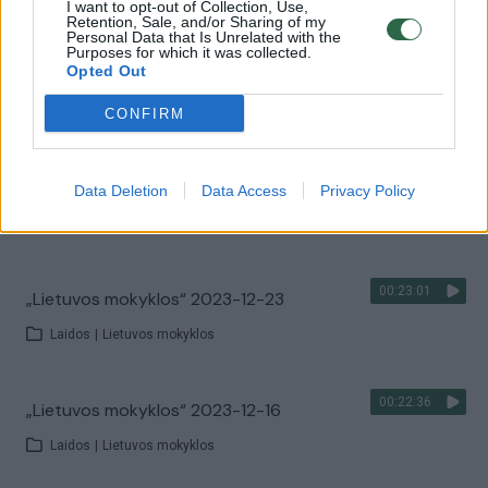
Laidos
|
Lietuvos mokyklos
I want to opt-out of Collection, Use,
Retention, Sale, and/or Sharing of my
Personal Data that Is Unrelated with the
Purposes for which it was collected.
00:22:53
Opted Out
„Lietuvos mokyklos“ 2024-03-09
Laidos
|
Lietuvos mokyklos
CONFIRM
00:22:13
„Lietuvos mokyklos“ 2024-03-02
Data Deletion
Data Access
Privacy Policy
Laidos
|
Lietuvos mokyklos
00:23:01
„Lietuvos mokyklos“ 2023-12-23
Laidos
|
Lietuvos mokyklos
00:22:36
„Lietuvos mokyklos“ 2023-12-16
Laidos
|
Lietuvos mokyklos