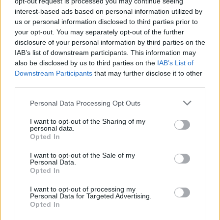
opt-out request is processed you may continue seeing
00:22:17
„Lietuvos mokyklos“ 2024-04-13
interest-based ads based on personal information utilized by
Laidos
|
Lietuvos mokyklos
us or personal information disclosed to third parties prior to
your opt-out. You may separately opt-out of the further
disclosure of your personal information by third parties on the
00:21:46
IAB’s list of downstream participants. This information may
„Lietuvos mokyklos“ 2024-04-06
also be disclosed by us to third parties on the
IAB’s List of
Laidos
|
Lietuvos mokyklos
Downstream Participants
that may further disclose it to other
third parties.
00:22:24
Personal Data Processing Opt Outs
„Lietuvos mokyklos“ 2024-03-30
Laidos
|
Lietuvos mokyklos
I want to opt-out of the Sharing of my
personal data.
Opted In
00:21:43
„Lietuvos mokyklos“ 2024-03-23
I want to opt-out of the Sale of my
Personal Data.
Opted In
Laidos
|
Lietuvos mokyklos
I want to opt-out of processing my
Personal Data for Targeted Advertising.
00:19:31
„Lietuvos mokyklos“ 2024-03-16
Opted In