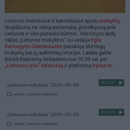
Lietuvos miestuose ir kaimeliuose apstu
mokyklų
,
išugdžiusių ne vieną asmenybę, prisidėjusią prie
Lietuvos ir viso pasaulio kūrimo. Televizijos laidų
ciklas „Lietuvos mokyklos“ su vedėja
Egle
Kernagyte–Dambrauske
pasakoja skirtingų
mokyklų bei jų auklėtinių istorijas. Laidas galite
žiūrėti kiekvieną šeštadienį nuo 16:30 val. per
„Lietuvos ryto“ televiziją
ir platformą
lrytas.tv
.
00:22:01
„Lietuvos mokyklos“ 2024-06-08
Laidos
|
Lietuvos mokyklos
00:22:29
„Lietuvos mokyklos“ 2024-05-25
Laidos
|
Lietuvos mokyklos