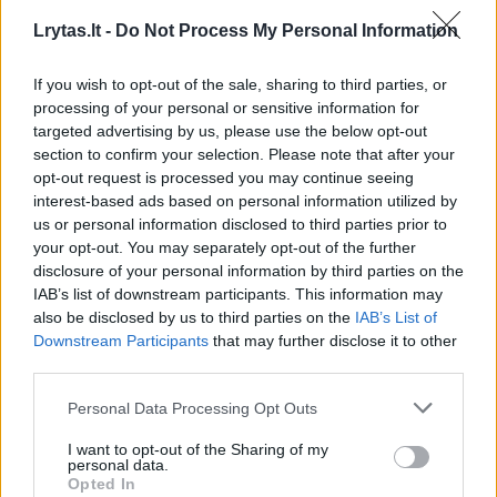
Laidos
|
Lietuva tiesiogiai
Lrytas.lt -
Do Not Process My Personal Information
If you wish to opt-out of the sale, sharing to third parties, or
00:42:18
A. Kasparavičius prieš M. Maldeikį: esame kaip tas
processing of your personal or sensitive information for
drugelis, skrendantis į laužo šviesą?
targeted advertising by us, please use the below opt-out
section to confirm your selection. Please note that after your
Laidos
|
Lietuva tiesiogiai
opt-out request is processed you may continue seeing
interest-based ads based on personal information utilized by
us or personal information disclosed to third parties prior to
00:41:31
Kodėl nebuvo aktyvuotas 4-asis NATO straipsnis?
your opt-out. You may separately opt-out of the further
disclosure of your personal information by third parties on the
Laidos
|
Lietuva tiesiogiai
IAB’s list of downstream participants. This information may
also be disclosed by us to third parties on the
IAB’s List of
00:41:05
Downstream Participants
that may further disclose it to other
D. Antanaitis, E. Papečkys, E. Butrimas, J. Komar:
third parties.
pranešimai apie oro pavojų leido jaustis saugiau?
Personal Data Processing Opt Outs
Laidos
|
Lietuva tiesiogiai
I want to opt-out of the Sharing of my
personal data.
00:41:27
Opted In
A. Valinsko ir M. Katelyno dvikova: apie Ingą, Ingridą ir