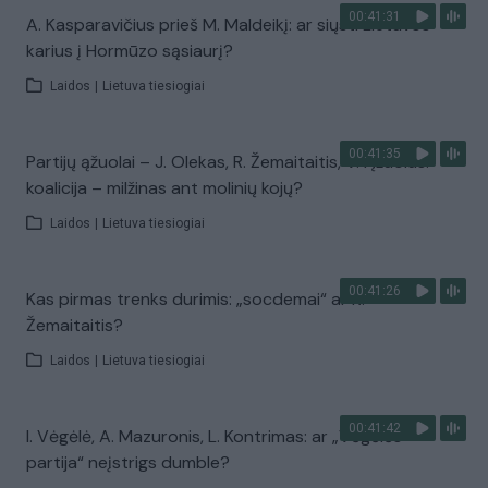
00:41:31
A. Kasparavičius prieš M. Maldeikį: ar siųsti Lietuvos
karius į Hormūzo sąsiaurį?
Laidos
|
Lietuva tiesiogiai
00:41:35
Partijų ąžuolai – J. Olekas, R. Žemaitaitis, V. Ąžuolas:
koalicija – milžinas ant molinių kojų?
Laidos
|
Lietuva tiesiogiai
00:41:26
Kas pirmas trenks durimis: „socdemai“ ar R.
Žemaitaitis?
Laidos
|
Lietuva tiesiogiai
00:41:42
I. Vėgėlė, A. Mazuronis, L. Kontrimas: ar „Vėgėlės
partija“ neįstrigs dumble?