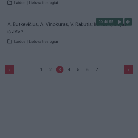
Laidos
|
Lietuva tiesiogiai
00:40:55
A. Butkevičius, A. Vinokuras, V. Rakutis: Iranas tyčiojasi
iš JAV?
Laidos
|
Lietuva tiesiogiai
‹
›
1
2
3
4
5
6
7