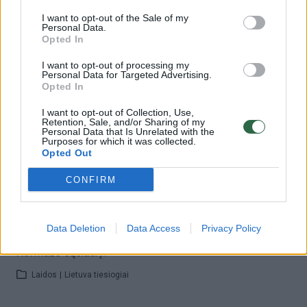
laisvą žodį
I want to opt-out of the Sale of my
Personal Data.
Laidos
|
Lietuva tiesiogiai
Opted In
I want to opt-out of processing my
Personal Data for Targeted Advertising.
00:41:13
S. Malinauskas, L. Kontrimas, A. Lyberytė: valdžia be
Opted In
vagių ir kombinatorių – tikite?
I want to opt-out of Collection, Use,
Laidos
|
Lietuva tiesiogiai
Retention, Sale, and/or Sharing of my
Personal Data that Is Unrelated with the
Purposes for which it was collected.
Opted Out
00:42:48
Gimstamumo krizė: gal jau laikas drausti abortus?
CONFIRM
Laidos
|
Lietuva tiesiogiai
Data Deletion
Data Access
Privacy Policy
00:40:44
Ar būsime saugesni, jei siųsime Lietuvos karius į
Hormūzo sąsiaurį?
Laidos
|
Lietuva tiesiogiai