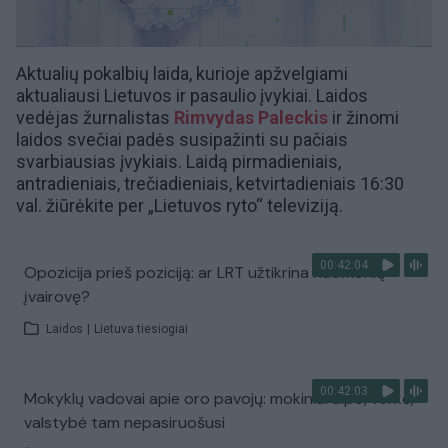
Aktualių pokalbių laida, kurioje apžvelgiami
aktualiausi Lietuvos ir pasaulio įvykiai. Laidos
vedėjas žurnalistas
Rimvydas Paleckis
ir žinomi
laidos svečiai padės susipažinti su pačiais
svarbiausias įvykiais. Laidą pirmadieniais,
antradieniais, trečiadieniais, ketvirtadieniais 16:30
val. žiūrėkite per „Lietuvos ryto“ televiziją.
00:42:04
Opozicija prieš poziciją: ar LRT užtikrina nuomonių
įvairovę?
Laidos
|
Lietuva tiesiogiai
00:42:03
Mokyklų vadovai apie oro pavojų: mokiniai alpo, verkė,
valstybė tam nepasiruošusi