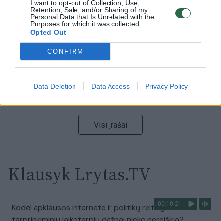
Nufilmavo, kaip patvino Vilniaus Vakarinis aplinkkelis:
I want to opt-out of Collection, Use,
Retention, Sale, and/or Sharing of my
vaizdas pribloškia
Personal Data that Is Unrelated with the
Purposes for which it was collected.
Žinios
|
Lietuvos diena
Opted Out
CONFIRM
00:15:54
V. Zalužno pasisakymą laiko bandymu įsitvirtinti
Ukrainos politikoje: jis yra neteisus
Data Deletion
Data Access
Privacy Policy
Laidos
|
Nauja diena
Visi įrašai
Klausyk Lrytas.TV
00:10:21
Kodėl apklausos internete ir politikų reitingai
tarprinkiminiu laikotarpiu dažnai nieko nereiškia?