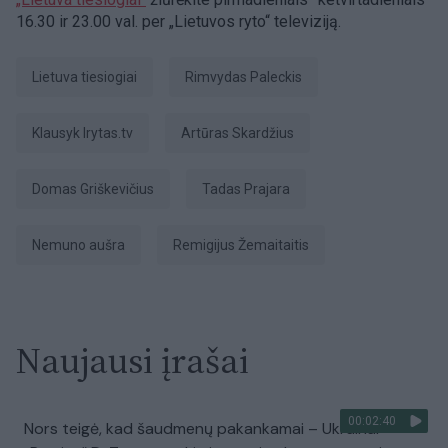
16.30 ir 23.00 val. per „Lietuvos ryto“ televiziją.
Lietuva tiesiogiai
Rimvydas Paleckis
Klausyk lrytas.tv
Artūras Skardžius
Domas Griškevičius
Tadas Prajara
Nemuno aušra
Remigijus Žemaitaitis
Naujausi įrašai
00:02:40
Nors teigė, kad šaudmenų pakankamai – Ukrainai