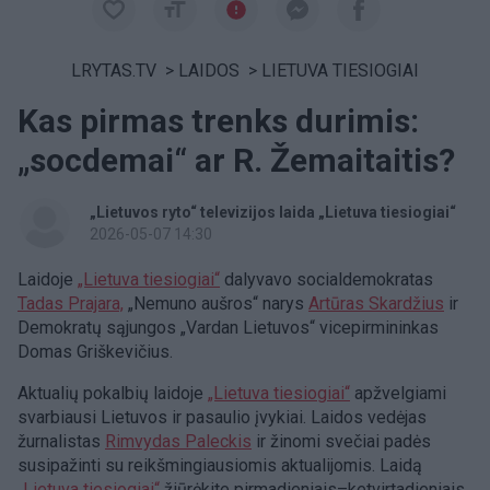
LRYTAS.TV
>
LAIDOS
>
LIETUVA TIESIOGIAI
Kas pirmas trenks durimis:
„socdemai“ ar R. Žemaitaitis?
„Lietuvos ryto“ televizijos laida „Lietuva tiesiogiai“
2026-05-07 14:30
Laidoje
„Lietuva tiesiogiai“
dalyvavo socialdemokratas
Tadas Prajara,
„Nemuno aušros“ narys
Artūras Skardžius
ir
Demokratų sąjungos „Vardan Lietuvos“ vicepirmininkas
Domas Griškevičius.
Aktualių pokalbių laidoje
„Lietuva tiesiogiai“
apžvelgiami
svarbiausi Lietuvos ir pasaulio įvykiai. Laidos vedėjas
žurnalistas
Rimvydas Paleckis
ir žinomi svečiai padės
susipažinti su reikšmingiausiomis aktualijomis. Laidą
„Lietuva tiesiogiai“
žiūrėkite pirmadieniais–ketvirtadieniais