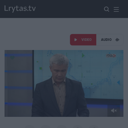
VIDEO
AUDIO
Paremkite Ukrainą