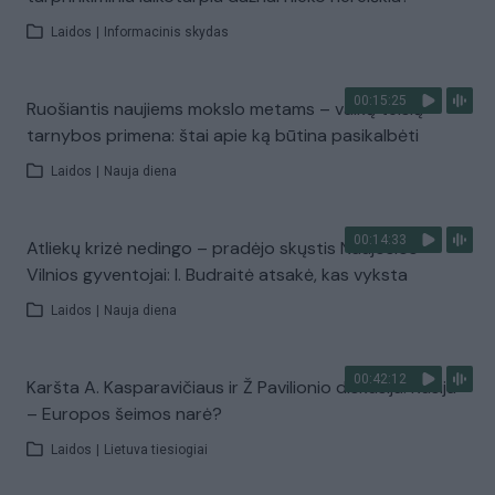
Laidos
|
Informacinis skydas
00:15:25
Ruošiantis naujiems mokslo metams – vaikų teisių
tarnybos primena: štai apie ką būtina pasikalbėti
Laidos
|
Nauja diena
00:14:33
Atliekų krizė nedingo – pradėjo skųstis Naujosios
Vilnios gyventojai: I. Budraitė atsakė, kas vyksta
Laidos
|
Nauja diena
00:42:12
Karšta A. Kasparavičiaus ir Ž Pavilionio diskusija: Rusija
– Europos šeimos narė?
Laidos
|
Lietuva tiesiogiai