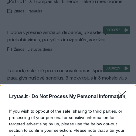
„Patriot“ D. Trumpas skirti nenori: raketų mes norime
Žinios
|
Pasaulis
00:03:52
Liūdna vyresnio amžiaus dirbančiųjų kasdienybė –
priekabiavimas, patyčios ir užgaulūs įvardžiai
Žinios
|
Lietuvos diena
00:00:29
Tailandą sukrėtė protu nesuvokiamas išpuolis:
paauglys nušovė senelius, 3 mokytojus ir 3 moksleivius
Žinios
|
Pasaulis
Lrytas.lt -
Do Not Process My Personal Information
00:02:08
Aukštaitijos pučiamųjų orkestras Nyderlanduose
If you wish to opt-out of the sale, sharing to third parties, or
apgynė čempionų vardą
processing of your personal or sensitive information for
targeted advertising by us, please use the below opt-out
Žinios
|
Lietuvos diena
section to confirm your selection. Please note that after your