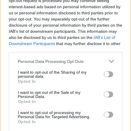
opt-out request is processed you may continue seeing
interest-based ads based on personal information utilized by
Visi įrašai
us or personal information disclosed to third parties prior to
your opt-out. You may separately opt-out of the further
disclosure of your personal information by third parties on the
IAB’s list of downstream participants. This information may
Žiūrimiausi įrašai
also be disclosed by us to third parties on the
IAB’s List of
Downstream Participants
that may further disclose it to other
third parties.
00:00:30
Vaizdai iš tragiškos avarijos Vilniaus r.: dviejų moterų ir
Personal Data Processing Opt Outs
vaiko gyvybių išgelbėti nepavyko
I want to opt-out of the Sharing of my
Žinios
|
Lietuvos diena
personal data.
Opted In
I want to opt-out of the Sale of my
00:00:57
Savaitės vidurys nusimato karštas: temperatūra kils iki
Personal Data.
Opted In
32 laipsnių šilumos
Žinios
|
Orai
I want to opt-out of processing my
Personal Data for Targeted Advertising.
Opted In
00:00:59