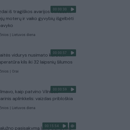
00:00:30
dai iš tragiškos avarijos Vilniaus r.:
ejų moterų ir vaiko gyvybių išgelbėti
pavyko
Žinios
|
Lietuvos diena
00:00:57
aitės vidurys nusimato karštas:
peratūra kils iki 32 laipsnių šilumos
Žinios
|
Orai
00:00:59
ilmavo, kaip patvino Vilniaus
arinis aplinkkelis: vaizdas pribloškia
Žinios
|
Lietuvos diena
00:15:54
Zalužno pasisakymą laiko bandymu