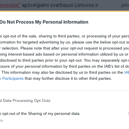
iesiogiai“
apžvelgiami svarbiausi Lietuvos ir
įsit
net
urnalistas
Rimvydas Paleckis
ir žinomi svečiai
usiomis aktualijomis. Laidą
„Lietuva tiesiogiai“
Do Not Process My Personal Information
niais 16.30 ir 23.00 val. per „Lietuvos ryto“
to opt-out of the sale, sharing to third parties, or processing of your per
formation for targeted advertising by us, please use the below opt-out s
r selection. Please note that after your opt-out request is processed y
ckis
eing interest-based ads based on personal information utilized by us or
Klausyk lrytas.tv
Ignas Vėgėlė
disclosed to third parties prior to your opt-out. You may separately opt-
losure of your personal information by third parties on the IAB’s list of
linis radijas ir televizija (LRT)
. This information may also be disclosed by us to third parties on the
IA
Participants
that may further disclose it to other third parties.
)
l Data Processing Opt Outs
o opt-out of the Sharing of my personal data.
Visi įrašai
In