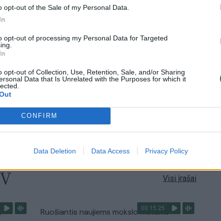
o opt-out of the Sale of my Personal Data.
2:40
00:03:52
mai –
Liūdna vyresnio amžiaus dirbančiųjų
In
nenori:
kasdienybė – priekabiavimas, patyčios ir
to opt-out of processing my Personal Data for Targeted
užgaulūs įvardžiai
ing.
In
Žinios
|
Lietuvos diena
o opt-out of Collection, Use, Retention, Sale, and/or Sharing
ersonal Data that Is Unrelated with the Purposes for which it
lected.
0:29
00:02:08
mas
Aukštaitijos pučiamųjų orkestras
Out
3
Nyderlanduose apgynė čempionų vardą
CONFIRM
Žinios
|
Lietuvos diena
Data Deletion
Data Access
Privacy Policy
TV
Visi įrašai
00:15:25
ų
Ruošiantis naujiems mokslo metams –