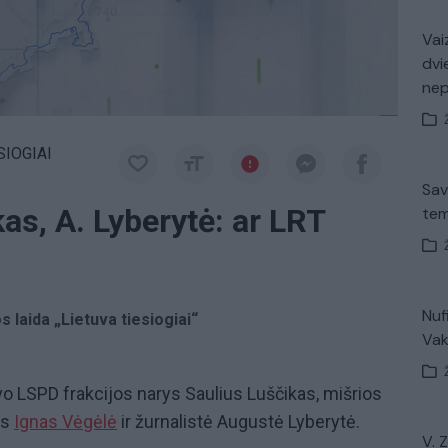
Vaiz
dvi
ne
SIOGIAI
Sav
kas, A. Lyberytė: ar LRT
tem
Nuf
s laida „Lietuva tiesiogiai“
Vak
o LSPD frakcijos narys Saulius Luščikas, mišrios
ys
Ignas Vėgėlė
ir žurnalistė Augustė Lyberytė.
V. 