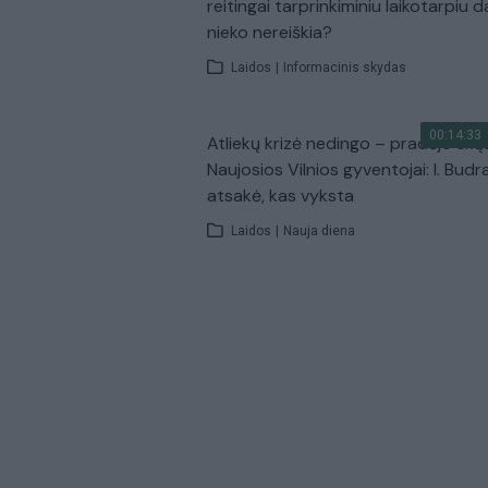
reitingai tarprinkiminiu laikotarpiu d
nieko nereiškia?
Laidos
|
Informacinis skydas
00:14:33
Atliekų krizė nedingo – pradėjo skų
Naujosios Vilnios gyventojai: I. Budr
atsakė, kas vyksta
Laidos
|
Nauja diena