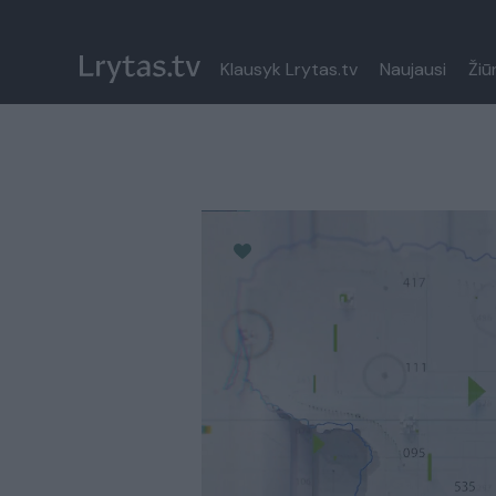
Klausyk Lrytas.tv
Naujausi
Žiū
Paremkite Ukrainą