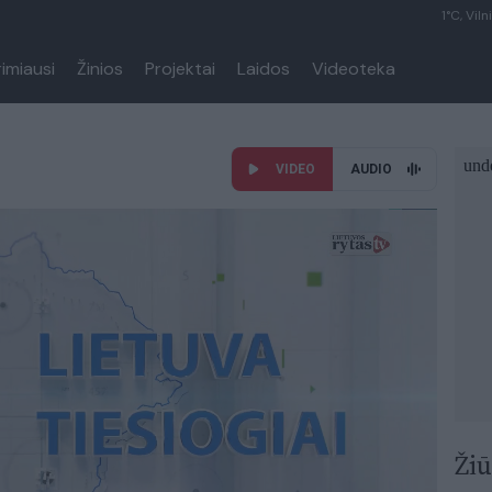
1°C, Viln
rimiausi
Žinios
Projektai
Laidos
Videoteka
VIDEO
AUDIO
Žiū