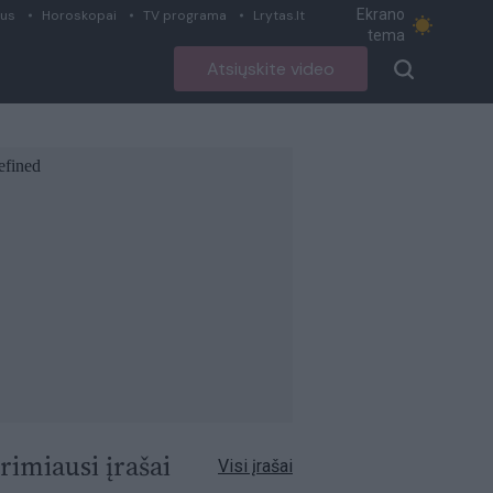
Ekrano
ius
Horoskopai
TV programa
Lrytas.lt
tema
Atsiųskite video
rimiausi įrašai
Visi įrašai