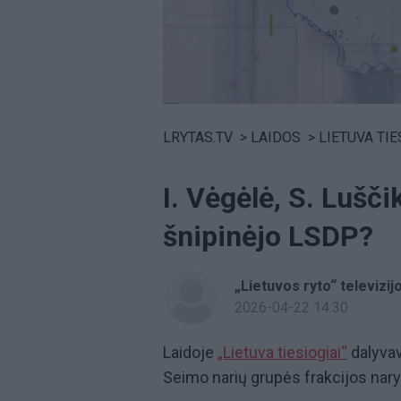
Volume
0%
LRYTAS.TV
>
LAIDOS
>
LIETUVA TIE
I. Vėgėlė, S. Lušči
šnipinėjo LSDP?
„Lietuvos ryto“ televizijo
2026-04-22 14:30
Laidoje
„Lietuva tiesiogiai“
dalyvav
Seimo narių grupės frakcijos nar