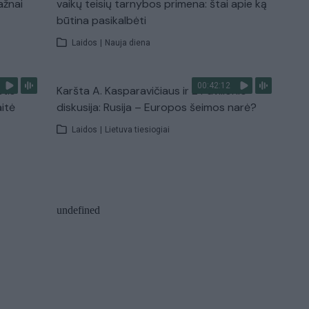
ažnai
vaikų teisių tarnybos primena: štai apie ką
būtina pasikalbėti
Laidos
|
Nauja diena
00:42:12
stis
Karšta A. Kasparavičiaus ir Ž Pavilionio
aitė
diskusija: Rusija – Europos šeimos narė?
Laidos
|
Lietuva tiesiogiai