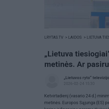
Volume
0%
LRYTAS.TV
>
LAIDOS
>
LIETUVA TIE
„Lietuva tiesiogiai
metinės. Ar pasiru
„Lietuvos ryto“ televizijo
2026-02-24 15:30
Ketvirtadienį (vasario 24 d.) mini
metinės. Europos Sąjunga (ES) per