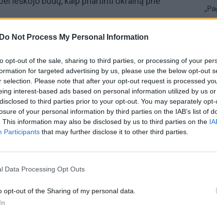
ei ieškojo būdų, kaip priartinti Ukrainą prie
„Pa
jau
Pru
siogiai“,
kurioje apžvelgiami aktualiausi Lietuvos ir
Do Not Process My Personal Information
urnalistas
Rimvydas Paleckis
ir žinomi laidos
to opt-out of the sale, sharing to third parties, or processing of your per
is svarbiausiais įvykiais. Laidą
„Lietuva tiesiogiai“
formation for targeted advertising by us, please use the below opt-out s
dieniais, ketvirtadieniais 16:30 val. žiūrėkite per
r selection. Please note that after your opt-out request is processed y
eing interest-based ads based on personal information utilized by us or
disclosed to third parties prior to your opt-out. You may separately opt-
losure of your personal information by third parties on the IAB’s list of
ckis
Klausyk lrytas.tv
tik Lrytas.TV
. This information may also be disclosed by us to third parties on the
IA
Participants
that may further disclose it to other third parties.
alienė
Antanas Valionis
l Data Processing Opt Outs
o opt-out of the Sharing of my personal data.
Visi įrašai
In