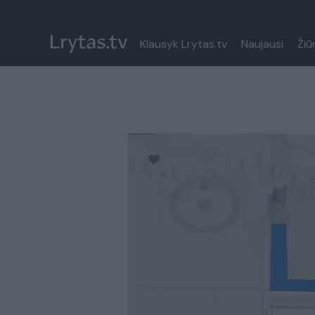
Klausyk Lrytas.tv
Naujausi
Žiū
Paremkite Ukrainą