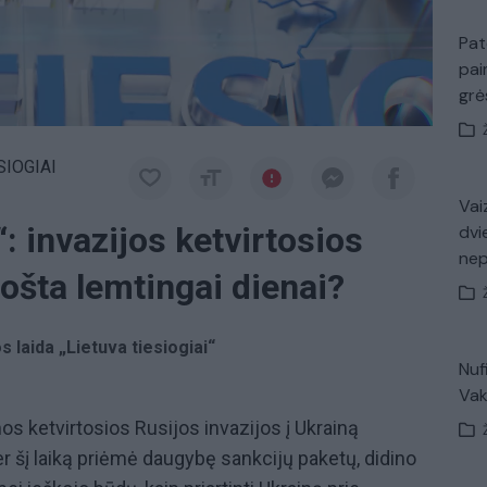
Pat
pai
gr
SIOGIAI
Vaiz
“: invazijos ketvirtosios
dvi
ne
ošta lemtingai dienai?
s laida „Lietuva tiesiogiai“
Nuf
Vak
mos ketvirtosios Rusijos invazijos į Ukrainą
 šį laiką priėmė daugybę sankcijų paketų, didino