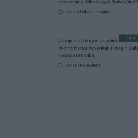
nesupranta Mindaugas Sinkevičius?
Laidos
|
Lietuva tiesiogiai
00:14:55
„Naujienos blogos absoliučiai visiem
ekonomistas nevynioja į vatą ir kal
liūdną statistiką
Laidos
|
Nauja diena