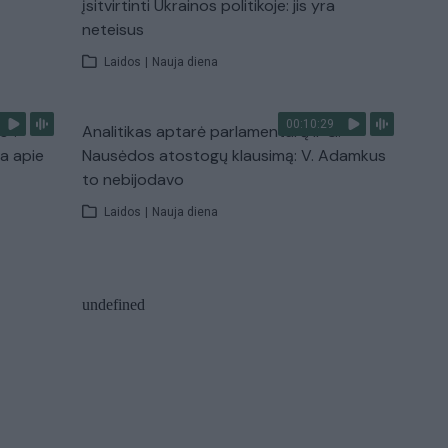
įsitvirtinti Ukrainos politikoje: jis yra
neteisus
Laidos
|
Nauja diena
00:10:29
s“:
Analitikas aptarė parlamentarų ir G.
ba apie
Nausėdos atostogų klausimą: V. Adamkus
to nebijodavo
Laidos
|
Nauja diena