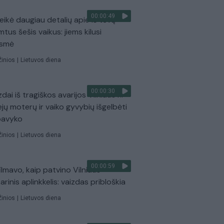
00:00:49
eikė daugiau detalių apie iš tėvų
mtus šešis vaikus: jiems kilusi
ėsmė
Žinios
|
Lietuvos diena
00:00:30
dai iš tragiškos avarijos Vilniaus r.:
ejų moterų ir vaiko gyvybių išgelbėti
pavyko
Žinios
|
Lietuvos diena
00:00:59
ilmavo, kaip patvino Vilniaus
arinis aplinkkelis: vaizdas pribloškia
Žinios
|
Lietuvos diena