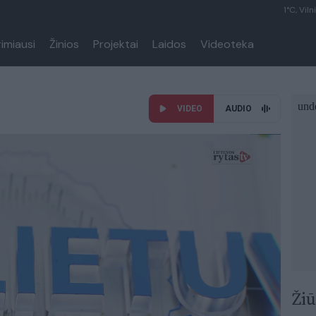
1°C, Viln
rimiausi
Žinios
Projektai
Laidos
Videoteka
VIDEO
AUDIO
Žiū