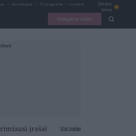
Ekrano
ius
Horoskopai
TV programa
Lrytas.lt
tema
Atsiųskite video
rimiausi įrašai
Visi įrašai