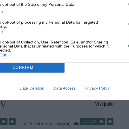
o opt-out of the Sale of my Personal Data.
00:05:25
ko
K. Prunskienės brolis prisiminė jaudinančią
In
akimirką prieš mirtį: „Tai buvo simbolinis
to opt-out of processing my Personal Data for Targeted
mūsų pagerbimo ženklas“
ing.
In
Žinios
|
Lietuvos diena
o opt-out of Collection, Use, Retention, Sale, and/or Sharing
ersonal Data that Is Unrelated with the Purposes for which it
lected.
3:01
00:03:41
ijos
Mėsainių mėgėjus kviečia nepražiopsoti
Out
ojektui
festivalio Vilniuje: atskleidė populiariausią
paruošimo būdą
CONFIRM
Žinios
|
Lietuvos diena
Data Deletion
Data Access
Privacy Policy
TV
Visi įrašai
00:15:54
ko
V. Zalužno pasisakymą laiko bandymu