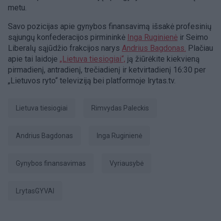
metu.
Savo pozicijas apie gynybos finansavimą išsakė profesinių
sąjungų konfederacijos pirmininkė
Inga Ruginienė
ir Seimo
Liberalų sąjūdžio frakcijos narys
Andrius Bagdonas.
Plačiau
apie tai laidoje
„Lietuva tiesiogiai“,
ją žiūrėkite kiekvieną
pirmadienį, antradienį, trečiadienį ir ketvirtadienį 16:30 per
„Lietuvos ryto“ televiziją bei platformoje lrytas.tv.
Lietuva tiesiogiai
Rimvydas Paleckis
Andrius Bagdonas
Inga Ruginienė
gynybos finansavimas
Vyriausybė
LrytasGYVAI