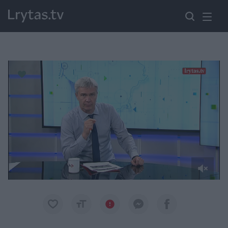
Paremkite Ukrainą