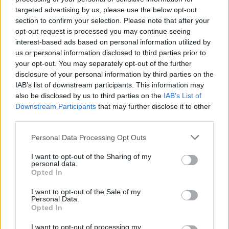
targeted advertising by us, please use the below opt-out
00:02:04
Baltarusių Orumo diena Vilniuje: dalyviai žygiavo
section to confirm your selection. Please note that after your
Laisvės eisenoje
opt-out request is processed you may continue seeing
interest-based ads based on personal information utilized by
Žinios
|
Lietuvos diena
us or personal information disclosed to third parties prior to
your opt-out. You may separately opt-out of the further
disclosure of your personal information by third parties on the
Visi įrašai
IAB’s list of downstream participants. This information may
also be disclosed by us to third parties on the
IAB’s List of
Downstream Participants
that may further disclose it to other
third parties.
Žiūrimiausi įrašai
Personal Data Processing Opt Outs
I want to opt-out of the Sharing of my
00:00:30
Vaizdai iš tragiškos avarijos Vilniaus r.: dviejų moterų ir
personal data.
Opted In
vaiko gyvybių išgelbėti nepavyko
I want to opt-out of the Sale of my
Žinios
|
Lietuvos diena
Personal Data.
Opted In
00:00:57
Savaitės vidurys nusimato karštas: temperatūra kils iki
I want to opt-out of processing my