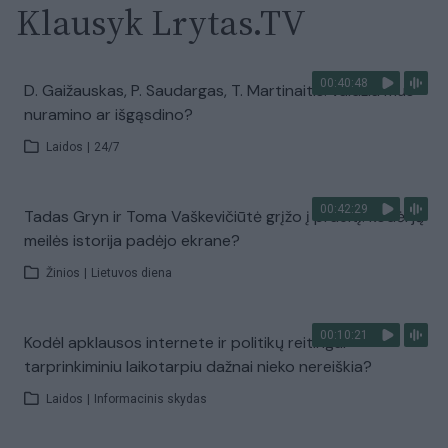
Klausyk Lrytas.TV
00:40:48
D. Gaižauskas, P. Saudargas, T. Martinaitis: valdžia mus
nuramino ar išgąsdino?
Laidos
|
24/7
00:42:29
Tadas Gryn ir Toma Vaškevičiūtė grįžo į praeitį: kodėl jų
meilės istorija padėjo ekrane?
Žinios
|
Lietuvos diena
00:10:21
Kodėl apklausos internete ir politikų reitingai
tarprinkiminiu laikotarpiu dažnai nieko nereiškia?
Laidos
|
Informacinis skydas