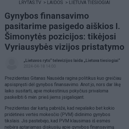
LRYTAS.TV
>
LAIDOS
>
LIETUVA TIESIOGIAI
Gynybos finansavimo
pasitarime pasigedo aiškios I.
Šimonytės pozicijos: tikėjosi
Vyriausybės vizijos pristatymo
„Lietuvos ryto“ televizijos laida „Lietuva tiesiogiai“
2024-04-18 14:00
Prezidentas Gitanas Nausėda ragina politikus kuo greičiau
apsispręsti dėl gynybos finansavimo. Anot jo, nors dar likę
laiko susitarti, apie mokestinius pokyčius privaloma
paskelbti 6 mėn. prieš jiems įsigaliojant.
Prezidentas dar kartą pabrėžė, kad nepalaiko bet kokio
pridėtinės vertės mokesčio (PVM) didinimo gynybos
tikslais. Jis pastebėjo, kad PVM klausimas iš esmės
nebėra aptariamas diskusijų apie gynybos finansavimą