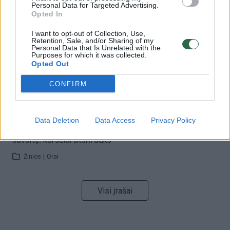
Personal Data for Targeted Advertising.
32 laipsnių šilumos
Opted In
Žinios
|
Orai
I want to opt-out of Collection, Use,
Retention, Sale, and/or Sharing of my
Personal Data that Is Unrelated with the
Purposes for which it was collected.
00:15:54
V. Zalužno pasisakymą laiko bandymu įsitvirtinti
Opted Out
Ukrainos politikoje: jis yra neteisus
CONFIRM
Laidos
|
Nauja diena
Data Deletion
Data Access
Privacy Policy
00:00:57
Sinoptikai atsakė, kokiais orais užbaigsime darbo
savaitę: karščiai atsitrauks
Žinios
|
Orai
Visi įrašai