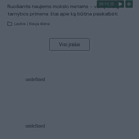
00:15:25
Ruošiantis naujiems mokslo metams – vaikų teisių
tarnybos primena: štai apie ką būtina pasikalbėti
Laidos
|
Nauja diena
Visi įrašai