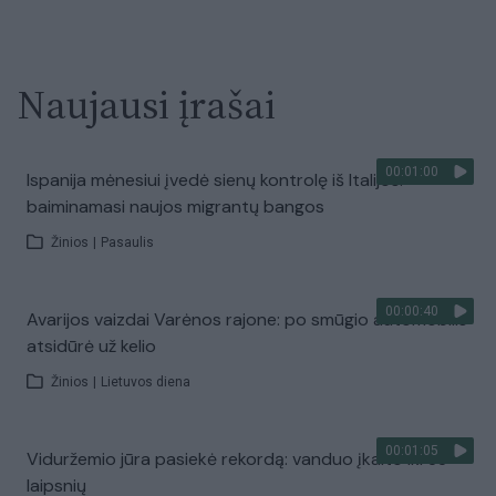
Naujausi įrašai
00:01:00
Ispanija mėnesiui įvedė sienų kontrolę iš Italijos:
baiminamasi naujos migrantų bangos
Žinios
|
Pasaulis
00:00:40
Avarijos vaizdai Varėnos rajone: po smūgio automobilis
atsidūrė už kelio
Žinios
|
Lietuvos diena
00:01:05
Viduržemio jūra pasiekė rekordą: vanduo įkaito iki 33
laipsnių