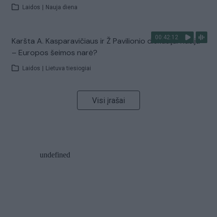
Laidos
|
Nauja diena
00:42:12
Karšta A. Kasparavičiaus ir Ž Pavilionio diskusija: Rusija
– Europos šeimos narė?
Laidos
|
Lietuva tiesiogiai
Visi įrašai