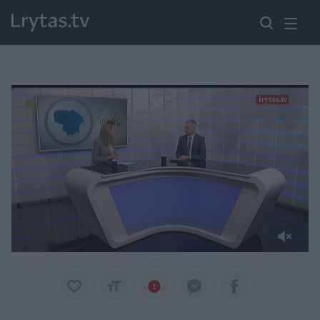
Paremkite Ukrainą