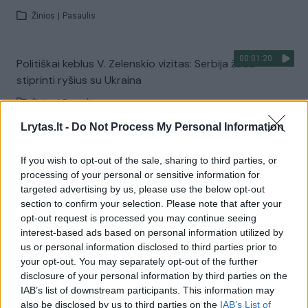
Žinios
|
Pasaulis
00:01:20
Politiškai keblus V. Zelenskio vizitas: Serbija žada
stiprinti ryšius su Ukraina
Žinios
|
Pasaulis
Lrytas.lt -
Do Not Process My Personal Information
Visi įrašai
If you wish to opt-out of the sale, sharing to third parties, or
processing of your personal or sensitive information for
targeted advertising by us, please use the below opt-out
section to confirm your selection. Please note that after your
Žiūrimiausi įrašai
opt-out request is processed you may continue seeing
interest-based ads based on personal information utilized by
us or personal information disclosed to third parties prior to
00:00:30
Vaizdai iš tragiškos avarijos Vilniaus r.: dviejų moterų ir
your opt-out. You may separately opt-out of the further
disclosure of your personal information by third parties on the
vaiko gyvybių išgelbėti nepavyko
IAB’s list of downstream participants. This information may
Žinios
|
Lietuvos diena
also be disclosed by us to third parties on the
IAB’s List of