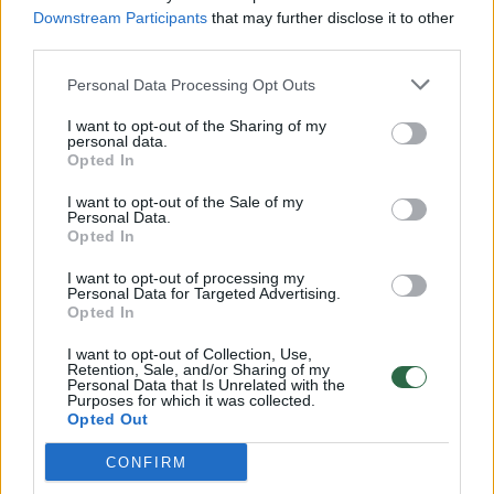
Downstream Participants
that may further disclose it to other
third parties.
00:00:57
Savaitės vidurys nusimato karštas: temperatūra kils iki
Personal Data Processing Opt Outs
32 laipsnių šilumos
I want to opt-out of the Sharing of my
Žinios
|
Orai
personal data.
Opted In
00:15:54
I want to opt-out of the Sale of my
V. Zalužno pasisakymą laiko bandymu įsitvirtinti
Personal Data.
Ukrainos politikoje: jis yra neteisus
Opted In
Laidos
|
Nauja diena
I want to opt-out of processing my
Personal Data for Targeted Advertising.
Opted In
00:00:59
Nufilmavo, kaip patvino Vilniaus Vakarinis aplinkkelis:
I want to opt-out of Collection, Use,
vaizdas pribloškia
Retention, Sale, and/or Sharing of my
Personal Data that Is Unrelated with the
Purposes for which it was collected.
Žinios
|
Lietuvos diena
Opted Out
CONFIRM
Visi įrašai