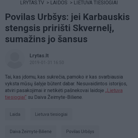
LRYTAS.TV
>
LAIDOS
>
LIETUVA TIESIOGIAI
Povilas Urbšys: jei Karbauskis
stengsis pririšti Skvernelį,
sumažins jo šansus
Lrytas.lt
2019-01-31 16:50
Tai, kas įdomu, kas sukrečia, pamoko ir kas svarbiausia
vyksta mūsų šalyje būtent dabar. Nesuvaidintos istorijos,
atviri pasakojimai ir netikėti pašnekovai laidoje
„Lietuva
tiesiogiai“
su Daiva Žeimyte-Biliene.
laida
Lietuva tiesiogiai
Daiva Žeimytė-Bilienė
Povilas Urbšys