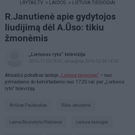
LRYTAS.TV
>
LAIDOS
>
LIETUVA TIESIOGIAI
R.Janutienė apie gydytojos
liudijimą dėl A.Ūso: tikiu
žmonėmis
„Lietuvos ryto“ televizija
2015-11-03 16:01
, atnaujinta 2016-12-29 14:33
Aktualūs pokalbiai laidoje
„Lietuva tiesiogiai“
– nuo
pirmadienio iki ketvirtadienio nuo 17:20 val. per „Lietuvos
ryto“ televiziją.
Artūras Paulauskas
Rūta Janutienė
Laima Bloznelytė-Plėšnienė
Lietuva tiesiogiai