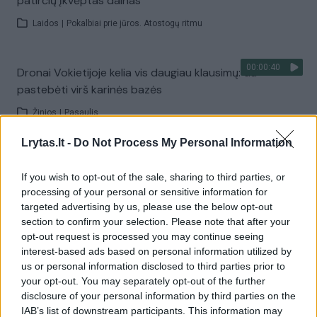
patirčių įkvėptas dainas
Laidos
|
Pokalbiai prie jūros. Atostogų ritmu
00:00:40
Dronai Vokietijoje kelia vis daugiau klausimų: du
pastebėti virš karinės bazės
Žinios
|
Pasaulis
Lrytas.lt -
Do Not Process My Personal Information
Visi įrašai
If you wish to opt-out of the sale, sharing to third parties, or
processing of your personal or sensitive information for
targeted advertising by us, please use the below opt-out
Žiūrimiausi įrašai
section to confirm your selection. Please note that after your
opt-out request is processed you may continue seeing
interest-based ads based on personal information utilized by
us or personal information disclosed to third parties prior to
00:00:30
Vaizdai iš tragiškos avarijos Vilniaus r.: dviejų moterų ir
your opt-out. You may separately opt-out of the further
vaiko gyvybių išgelbėti nepavyko
disclosure of your personal information by third parties on the
IAB’s list of downstream participants. This information may