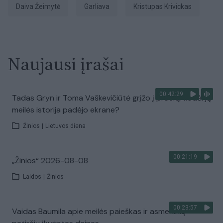
Daiva Žeimytė
Garliava
Kristupas Krivickas
Naujausi įrašai
00:42:29
Tadas Gryn ir Toma Vaškevičiūtė grįžo į praeitį: kodėl jų
meilės istorija padėjo ekrane?
Žinios
|
Lietuvos diena
00:21:19
„Žinios“ 2026-08-08
Laidos
|
Žinios
00:23:57
Vaidas Baumila apie meilės paieškas ir asmeninių