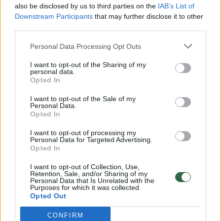
Žinios
|
Lietuvos diena
also be disclosed by us to third parties on the
IAB’s List of
Downstream Participants
that may further disclose it to other
third parties.
00:00:57
Savaitės vidurys nusimato karštas: temperatūra kils iki
32 laipsnių šilumos
Personal Data Processing Opt Outs
Žinios
|
Orai
I want to opt-out of the Sharing of my
personal data.
Opted In
00:15:54
V. Zalužno pasisakymą laiko bandymu įsitvirtinti
I want to opt-out of the Sale of my
Personal Data.
Ukrainos politikoje: jis yra neteisus
Opted In
Laidos
|
Nauja diena
I want to opt-out of processing my
Personal Data for Targeted Advertising.
Opted In
00:05:25
K. Prunskienės brolis prisiminė jaudinančią akimirką
I want to opt-out of Collection, Use,
prieš mirtį: „Tai buvo simbolinis mūsų pagerbimo
Retention, Sale, and/or Sharing of my
Personal Data that Is Unrelated with the
ženklas“
Purposes for which it was collected.
Opted Out
Žinios
|
Lietuvos diena
CONFIRM